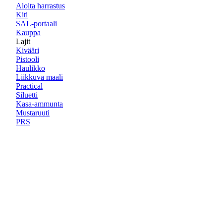
Aloita harrastus
Kiti
SAL-portaali
Kauppa
Lajit
Kivääri
Pistooli
Haulikko
Liikkuva maali
Practical
Siluetti
Kasa-ammunta
Mustaruuti
PRS