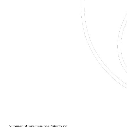
Suomen Ampumaurheiluliitto ry