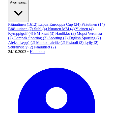
Avainsanat
Pääuutinen
(1612)
Lapua Eurooppa Cup
(24)
Pääutinen
(14)
Päääuutinen
(7)
Suhl
(4)
Nuorten MM
(4)
Yleinen
(4)
Kymppigolf
(4)
EM-kisat
(3)
Haulikko
(2)
Mopsi Veromaa
(2)
Compak Sporting
(2)
Sporting
(2)
English Sporting
(2)
Aleksi Leppä
(2)
Marko Talvitie
(2)
Pistooli
(2)
Lyijy
(2)
Seurakysely
(2)
Pääuutiset
(2)
24.10.2003
•
Haulikko