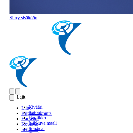
Siirry sisältöön
Lajit
Kivääri
Liitto
Pistooli
Kilpailutoiminta
Haulikko
Harrastus
Liikkuva maali
Koulutus
Practical
Seuroille