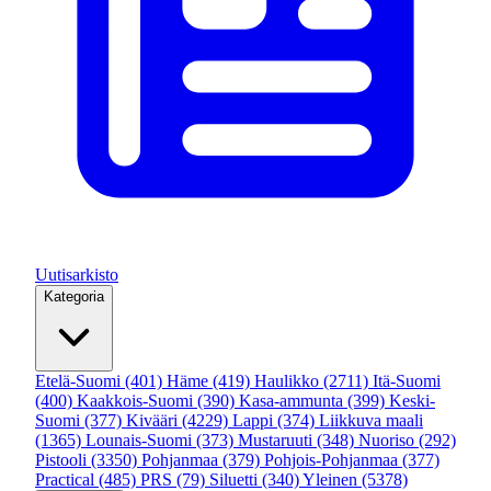
Uutisarkisto
Kategoria
Etelä-Suomi
(401)
Häme
(419)
Haulikko
(2711)
Itä-Suomi
(400)
Kaakkois-Suomi
(390)
Kasa-ammunta
(399)
Keski-
Suomi
(377)
Kivääri
(4229)
Lappi
(374)
Liikkuva maali
(1365)
Lounais-Suomi
(373)
Mustaruuti
(348)
Nuoriso
(292)
Pistooli
(3350)
Pohjanmaa
(379)
Pohjois-Pohjanmaa
(377)
Practical
(485)
PRS
(79)
Siluetti
(340)
Yleinen
(5378)