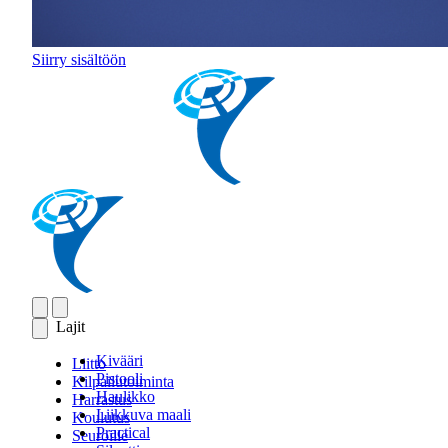
Siirry sisältöön
Lajit
Kivääri
Liitto
Pistooli
Kilpailutoiminta
Haulikko
Harrastus
Liikkuva maali
Koulutus
Practical
Seuroille