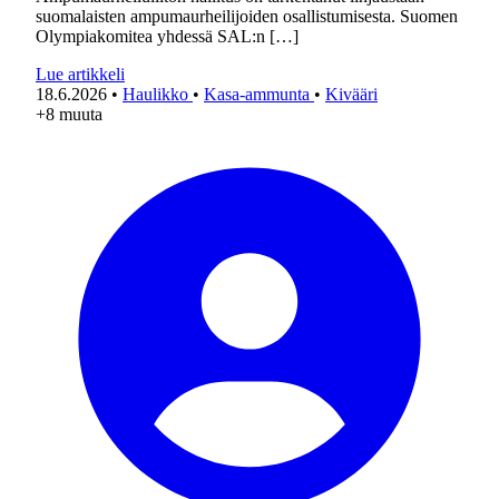
suomalaisten ampumaurheilijoiden osallistumisesta. Suomen
Olympiakomitea yhdessä SAL:n […]
Lue artikkeli
18.6.2026
•
Haulikko
•
Kasa-ammunta
•
Kivääri
+8 muuta