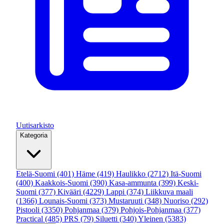
Uutisarkisto
Kategoria
Etelä-Suomi
(401)
Häme
(419)
Haulikko
(2712)
Itä-Suomi
(400)
Kaakkois-Suomi
(390)
Kasa-ammunta
(399)
Keski-
Suomi
(377)
Kivääri
(4229)
Lappi
(374)
Liikkuva maali
(1366)
Lounais-Suomi
(373)
Mustaruuti
(348)
Nuoriso
(292)
Pistooli
(3350)
Pohjanmaa
(379)
Pohjois-Pohjanmaa
(377)
Practical
(485)
PRS
(79)
Siluetti
(340)
Yleinen
(5383)