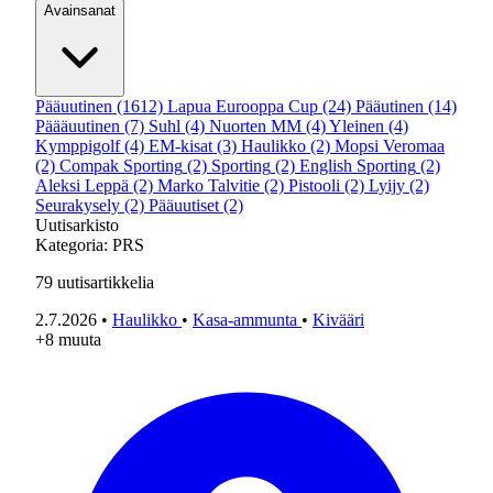
Avainsanat
Pääuutinen
(1612)
Lapua Eurooppa Cup
(24)
Pääutinen
(14)
Päääuutinen
(7)
Suhl
(4)
Nuorten MM
(4)
Yleinen
(4)
Kymppigolf
(4)
EM-kisat
(3)
Haulikko
(2)
Mopsi Veromaa
(2)
Compak Sporting
(2)
Sporting
(2)
English Sporting
(2)
Aleksi Leppä
(2)
Marko Talvitie
(2)
Pistooli
(2)
Lyijy
(2)
Seurakysely
(2)
Pääuutiset
(2)
Uutisarkisto
Kategoria:
PRS
79
uutisartikkelia
2.7.2026
•
Haulikko
•
Kasa-ammunta
•
Kivääri
+8 muuta