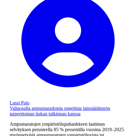
Lassi Palo
Valtaosalla ampumaradoista ongelmia lainsäädännön
tarpeettoman tiukan tulkinnan kanssa
Ampumaratojen ympäristölupahankkeen laatiman
selvityksen perusteella 85 % prosentilla vuosina 2019–2025
myönnetyistä ampumaratojen ympäristöluvista tai