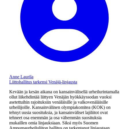
Anne Laurila
Liittohallitus tarkensi Venäjä-linjausta
Kevään ja kesän aikana on kansainvälisellä urheilurintamalla
ollut liikehdintää liittyen Venäjän hyökkäyssodan vuoksi
asetettuihin rajoituksiin venäläisille ja valkovenäläisille
urheilijoille. Kansainvälinen olympiakomitea (KOK) on
tehnyt uusia suosituksia, ja kansainväliset lajiliitot ovat
tehneet osa enemmän ja osa vähemmän suosituksia
mukaillen omia linjauksiaan. Siksi myös Suomen
Ampumaurheiluliiton hallitus on tarkentanut linjaustaan