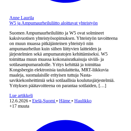
Anne Laurila
W5 ja Ampumaurheiluliitto aloittavat yhteistyön
Suomen Ampumaurheiluliitto ja W5 ovat solmineet
kaksivuotisen yhteistyösopimuksen. Yhteistyön tavoitteena
on muun muassa pitkäjänteinen yhteistyö niin
ampumaurheilun kuin siihen liittyvien laitteiden ja
järjestelmien sekä ampumaratojen kehittämiseksi. W5
toimittaa muun muassa kokonaisratkaisuja siviili- ja
sotilasampumaradoille. Yritys kehittää ja toimittaa
Kongsbergin elektronisia taululaitteita, MRT-liikkuvia
maaleja, suomalaisille erityisen tuttuja Nasta-
savikiekonheittimiä sekä sotilaallisia koulutusjärjestelmiä.
Yrityksen päätavoitteena on parantaa sotilaiden, […]
Lue artikkeli
12.6.2026
•
Etelä-Suomi
•
Häme
•
Haulikko
+17 muuta