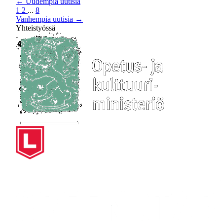
←
Uudempia uutisia
1
2
...
8
Vanhempia uutisia
→
Yhteistyössä