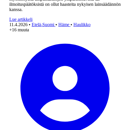
ilmoituspäätöksistä on ollut haasteita nykyisen lainsäädännön
kanssa.
Lue artikkeli
11.4.2026
•
Etelä-Suomi
•
Häme
•
Haulikko
+16 muuta