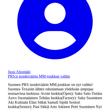
Jussi Ahomäki
PRS:n isonkiväärin MM-joukkue valittu
Suomen PRS isonkiväärin MM-joukkue on nyt valittu!
Suomea Texasiin lähtee edustamaan yhdeksän ampujaa
seuraavissa luokissa: Avoin luokka(Open): Saku Salo-Tuisku
Auvo Suomalainen Tehdas luokka(Factory): Saku Suominen
Aki Kulmala Elias Sitkiä Samuli Sipilä Seniori
luokka(Senior): Pasi Sitkiä Arto Jokinen Petri Suominen Nyt