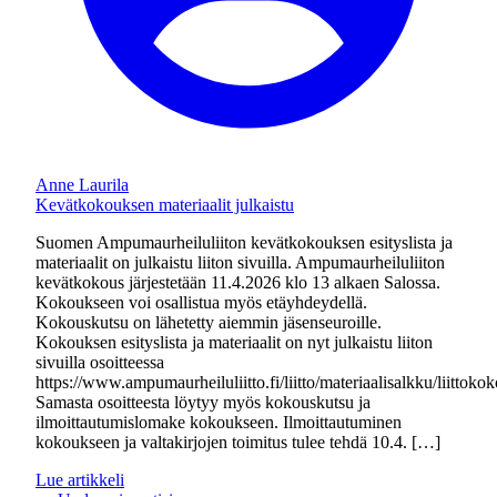
Anne Laurila
Kevätkokouksen materiaalit julkaistu
Suomen Ampumaurheiluliiton kevätkokouksen esityslista ja
materiaalit on julkaistu liiton sivuilla. Ampumaurheiluliiton
kevätkokous järjestetään 11.4.2026 klo 13 alkaen Salossa.
Kokoukseen voi osallistua myös etäyhdeydellä.
Kokouskutsu on lähetetty aiemmin jäsenseuroille.
Kokouksen esityslista ja materiaalit on nyt julkaistu liiton
sivuilla osoitteessa
https://www.ampumaurheiluliitto.fi/liitto/materiaalisalkku/liittokok
Samasta osoitteesta löytyy myös kokouskutsu ja
ilmoittautumislomake kokoukseen. Ilmoittautuminen
kokoukseen ja valtakirjojen toimitus tulee tehdä 10.4. […]
Lue artikkeli