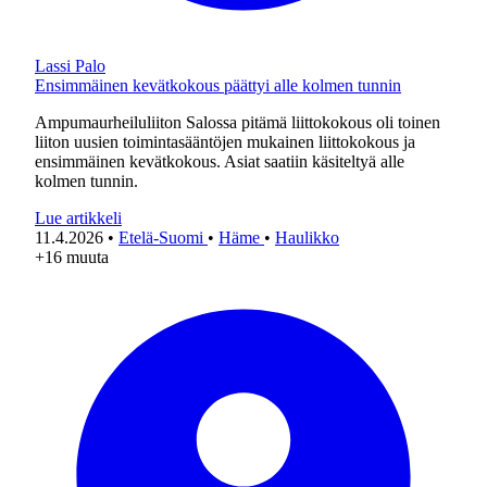
Lassi Palo
Ensimmäinen kevätkokous päättyi alle kolmen tunnin
Ampumaurheiluliiton Salossa pitämä liittokokous oli toinen
liiton uusien toimintasääntöjen mukainen liittokokous ja
ensimmäinen kevätkokous. Asiat saatiin käsiteltyä alle
kolmen tunnin.
Lue artikkeli
11.4.2026
•
Etelä-Suomi
•
Häme
•
Haulikko
+16 muuta