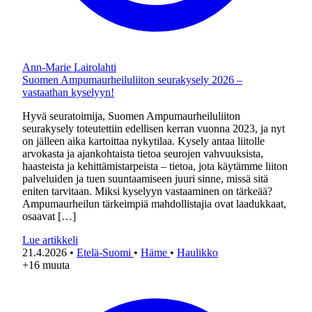
Ann-Marie Lairolahti
Suomen Ampumaurheiluliiton seurakysely 2026 –
vastaathan kyselyyn!
Hyvä seuratoimija, Suomen Ampumaurheiluliiton
seurakysely toteutettiin edellisen kerran vuonna 2023, ja nyt
on jälleen aika kartoittaa nykytilaa. Kysely antaa liitolle
arvokasta ja ajankohtaista tietoa seurojen vahvuuksista,
haasteista ja kehittämistarpeista – tietoa, jota käytämme liiton
palveluiden ja tuen suuntaamiseen juuri sinne, missä sitä
eniten tarvitaan. Miksi kyselyyn vastaaminen on tärkeää?
Ampumaurheilun tärkeimpiä mahdollistajia ovat laadukkaat,
osaavat […]
Lue artikkeli
21.4.2026
•
Etelä-Suomi
•
Häme
•
Haulikko
+16 muuta