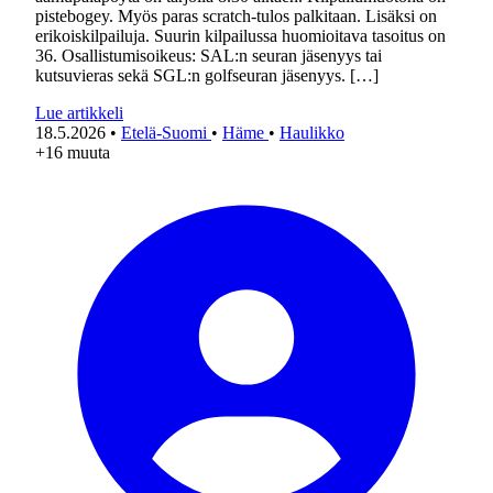
pistebogey. Myös paras scratch-tulos palkitaan. Lisäksi on
erikoiskilpailuja. Suurin kilpailussa huomioitava tasoitus on
36. Osallistumisoikeus: SAL:n seuran jäsenyys tai
kutsuvieras sekä SGL:n golfseuran jäsenyys. […]
Lue artikkeli
18.5.2026
•
Etelä-Suomi
•
Häme
•
Haulikko
+16 muuta