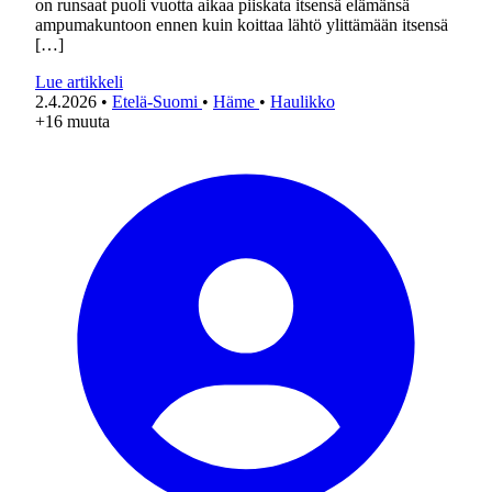
on runsaat puoli vuotta aikaa piiskata itsensä elämänsä
ampumakuntoon ennen kuin koittaa lähtö ylittämään itsensä
[…]
Lue artikkeli
2.4.2026
•
Etelä-Suomi
•
Häme
•
Haulikko
+16 muuta