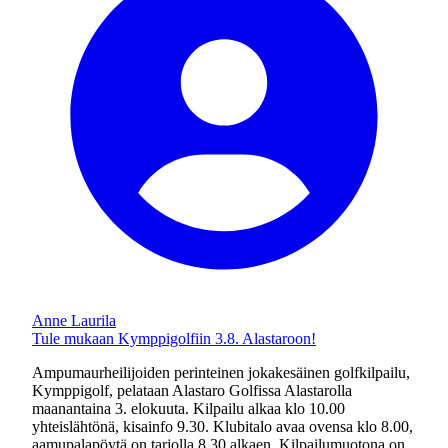
Anne Laurila
Tule mukaan Kymppigolfiin 3.8. Alastaroon!
Ampumaurheilijoiden perinteinen jokakesäinen golfkilpailu,
Kymppigolf, pelataan Alastaro Golfissa Alastarolla
maanantaina 3. elokuuta. Kilpailu alkaa klo 10.00
yhteislähtönä, kisainfo 9.30. Klubitalo avaa ovensa klo 8.00,
aamupalapöytä on tarjolla 8.30 alkaen. Kilpailumuotona on