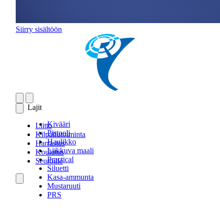
Siirry sisältöön
Lajit
Kivääri
Liitto
Pistooli
Kilpailutoiminta
Haulikko
Harrastus
Liikkuva maali
Koulutus
Practical
Seuroille
Siluetti
Kasa-ammunta
Mustaruuti
PRS