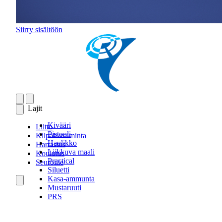
Siirry sisältöön
Lajit
Kivääri
Liitto
Pistooli
Kilpailutoiminta
Haulikko
Harrastus
Liikkuva maali
Koulutus
Practical
Seuroille
Siluetti
Kasa-ammunta
Mustaruuti
PRS