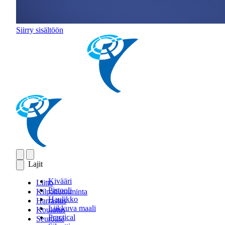
Siirry sisältöön
Lajit
Kivääri
Liitto
Pistooli
Kilpailutoiminta
Haulikko
Harrastus
Liikkuva maali
Koulutus
Practical
Seuroille