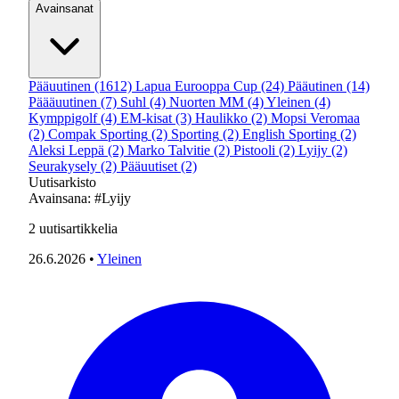
Avainsanat
Pääuutinen
(1612)
Lapua Eurooppa Cup
(24)
Pääutinen
(14)
Päääuutinen
(7)
Suhl
(4)
Nuorten MM
(4)
Yleinen
(4)
Kymppigolf
(4)
EM-kisat
(3)
Haulikko
(2)
Mopsi Veromaa
(2)
Compak Sporting
(2)
Sporting
(2)
English Sporting
(2)
Aleksi Leppä
(2)
Marko Talvitie
(2)
Pistooli
(2)
Lyijy
(2)
Seurakysely
(2)
Pääuutiset
(2)
Uutisarkisto
Avainsana:
#Lyijy
2
uutisartikkelia
26.6.2026
•
Yleinen