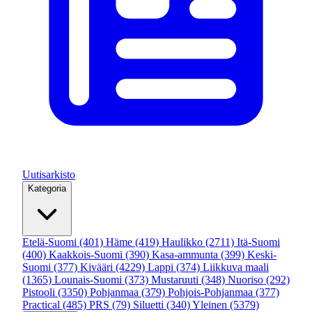
Uutisarkisto
Kategoria
Etelä-Suomi
(401)
Häme
(419)
Haulikko
(2711)
Itä-Suomi
(400)
Kaakkois-Suomi
(390)
Kasa-ammunta
(399)
Keski-
Suomi
(377)
Kivääri
(4229)
Lappi
(374)
Liikkuva maali
(1365)
Lounais-Suomi
(373)
Mustaruuti
(348)
Nuoriso
(292)
Pistooli
(3350)
Pohjanmaa
(379)
Pohjois-Pohjanmaa
(377)
Practical
(485)
PRS
(79)
Siluetti
(340)
Yleinen
(5379)