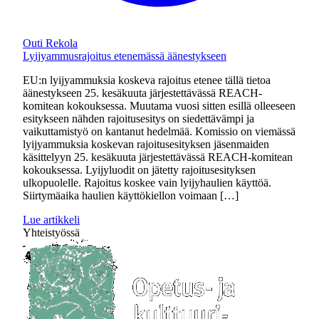
Outi Rekola
Lyijyammusrajoitus etenemässä äänestykseen
EU:n lyijyammuksia koskeva rajoitus etenee tällä tietoa
äänestykseen 25. kesäkuuta järjestettävässä REACH-
komitean kokouksessa. Muutama vuosi sitten esillä olleeseen
esitykseen nähden rajoitusesitys on siedettävämpi ja
vaikuttamistyö on kantanut hedelmää. Komissio on viemässä
lyijyammuksia koskevan rajoitusesityksen jäsenmaiden
käsittelyyn 25. kesäkuuta järjestettävässä REACH-komitean
kokouksessa. Lyijyluodit on jätetty rajoitusesityksen
ulkopuolelle. Rajoitus koskee vain lyijyhaulien käyttöä.
Siirtymäaika haulien käyttökiellon voimaan […]
Lue artikkeli
Yhteistyössä