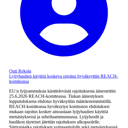
Outi Rekola
Lyijyhaulien käyttöä koskeva rajoitus hyväksyttiin REACH-
komiteassa
EU:n lyijyammuksia käsittelevästä rajoituksesta äänestettiin
25.6.2026 REACH-komiteassa. Tiukan äänestyksen
lopputuloksena ehdotus hyväksyttiin määräenemmistöllä.
REACH-komiteassa hyväksytyn komission ehdotuksen
mukaan rajoitus koskee ainoastaan lyijyhaulien käyttöä
metsästyksessä ja urheiluammunnassa. Lyijyluodit ja
haulikon täyteiset jätettiin rajoituksen ulkopuolelle.
Siirtymäaika rajoituksen voimaantulolle sekä metsästyksessä