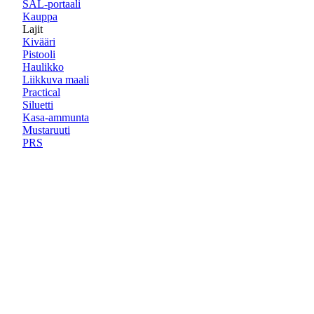
SAL-portaali
Kauppa
Lajit
Kivääri
Pistooli
Haulikko
Liikkuva maali
Practical
Siluetti
Kasa-ammunta
Mustaruuti
PRS