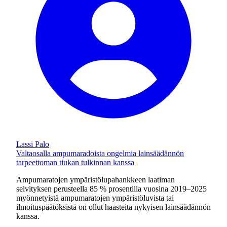
Lassi Palo
Valtaosalla ampumaradoista ongelmia lainsäädännön
tarpeettoman tiukan tulkinnan kanssa
Ampumaratojen ympäristölupahankkeen laatiman
selvityksen perusteella 85 % prosentilla vuosina 2019–2025
myönnetyistä ampumaratojen ympäristöluvista tai
ilmoituspäätöksistä on ollut haasteita nykyisen lainsäädännön
kanssa.