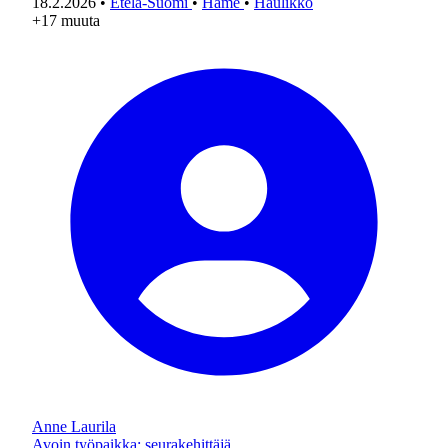
18.2.2026
•
Etelä-Suomi
•
Häme
•
Haulikko
+17 muuta
Anne Laurila
Avoin työpaikka: seurakehittäjä