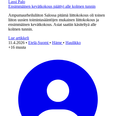
Lassi Palo
Ensimmäinen kevätkokous päättyi alle kolmen tunnin
Ampumaurheiluliiton Salossa pitämä liittokokous oli toinen
liiton uusien toimintasääntöjen mukainen liittokokous ja
ensimmäinen kevätkokous. Asiat saatiin käsiteltyä alle
kolmen tunnin.
Lue artikkeli
11.4.2026
•
Etelä-Suomi
•
Häme
•
Haulikko
+16 muuta