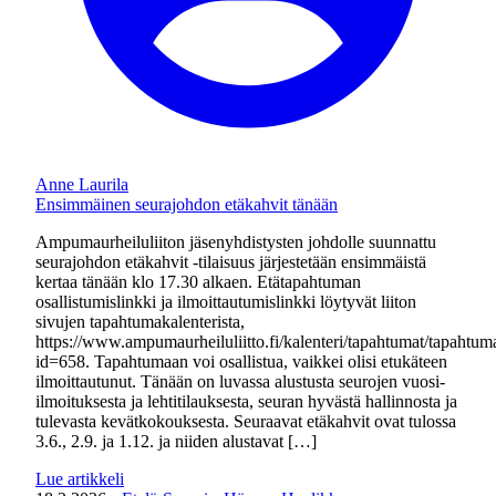
Anne Laurila
Ensimmäinen seurajohdon etäkahvit tänään
Ampumaurheiluliiton jäsenyhdistysten johdolle suunnattu
seurajohdon etäkahvit -tilaisuus järjestetään ensimmäistä
kertaa tänään klo 17.30 alkaen. Etätapahtuman
osallistumislinkki ja ilmoittautumislinkki löytyvät liiton
sivujen tapahtumakalenterista,
https://www.ampumaurheiluliitto.fi/kalenteri/tapahtumat/tapahtum
id=658. Tapahtumaan voi osallistua, vaikkei olisi etukäteen
ilmoittautunut. Tänään on luvassa alustusta seurojen vuosi-
ilmoituksesta ja lehtitilauksesta, seuran hyvästä hallinnosta ja
tulevasta kevätkokouksesta. Seuraavat etäkahvit ovat tulossa
3.6., 2.9. ja 1.12. ja niiden alustavat […]
Lue artikkeli