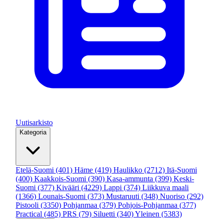
Uutisarkisto
Kategoria
Etelä-Suomi
(401)
Häme
(419)
Haulikko
(2712)
Itä-Suomi
(400)
Kaakkois-Suomi
(390)
Kasa-ammunta
(399)
Keski-
Suomi
(377)
Kivääri
(4229)
Lappi
(374)
Liikkuva maali
(1366)
Lounais-Suomi
(373)
Mustaruuti
(348)
Nuoriso
(292)
Pistooli
(3350)
Pohjanmaa
(379)
Pohjois-Pohjanmaa
(377)
Practical
(485)
PRS
(79)
Siluetti
(340)
Yleinen
(5383)