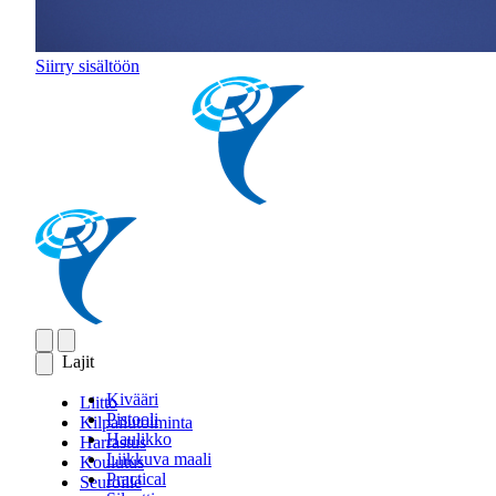
Siirry sisältöön
Lajit
Kivääri
Liitto
Pistooli
Kilpailutoiminta
Haulikko
Harrastus
Liikkuva maali
Koulutus
Practical
Seuroille