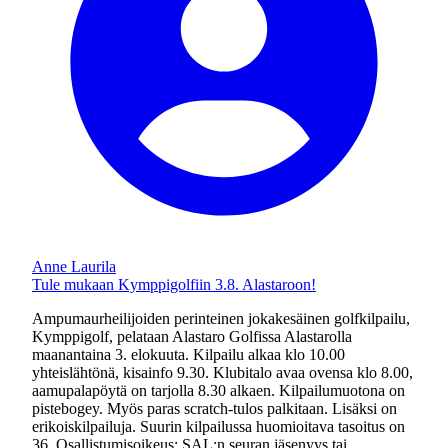
Anne Laurila
Tule mukaan Kymppigolfiin 3.8. Alastaroon!
Ampumaurheilijoiden perinteinen jokakesäinen golfkilpailu,
Kymppigolf, pelataan Alastaro Golfissa Alastarolla
maanantaina 3. elokuuta. Kilpailu alkaa klo 10.00
yhteislähtönä, kisainfo 9.30. Klubitalo avaa ovensa klo 8.00,
aamupalapöytä on tarjolla 8.30 alkaen. Kilpailumuotona on
pistebogey. Myös paras scratch-tulos palkitaan. Lisäksi on
erikoiskilpailuja. Suurin kilpailussa huomioitava tasoitus on
36. Osallistumisoikeus: SAL:n seuran jäsenyys tai