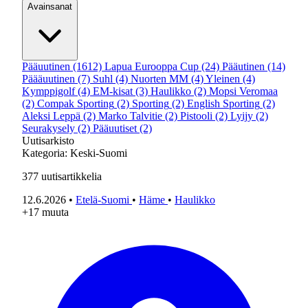
Avainsanat
Pääuutinen
(1612)
Lapua Eurooppa Cup
(24)
Pääutinen
(14)
Päääuutinen
(7)
Suhl
(4)
Nuorten MM
(4)
Yleinen
(4)
Kymppigolf
(4)
EM-kisat
(3)
Haulikko
(2)
Mopsi Veromaa
(2)
Compak Sporting
(2)
Sporting
(2)
English Sporting
(2)
Aleksi Leppä
(2)
Marko Talvitie
(2)
Pistooli
(2)
Lyijy
(2)
Seurakysely
(2)
Pääuutiset
(2)
Uutisarkisto
Kategoria:
Keski-Suomi
377
uutisartikkelia
12.6.2026
•
Etelä-Suomi
•
Häme
•
Haulikko
+17 muuta