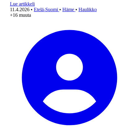
Lue artikkeli
11.4.2026
•
Etelä-Suomi
•
Häme
•
Haulikko
+16 muuta