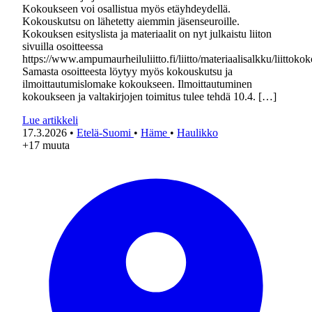
Kokoukseen voi osallistua myös etäyhdeydellä.
Kokouskutsu on lähetetty aiemmin jäsenseuroille.
Kokouksen esityslista ja materiaalit on nyt julkaistu liiton
sivuilla osoitteessa
https://www.ampumaurheiluliitto.fi/liitto/materiaalisalkku/liittokok
Samasta osoitteesta löytyy myös kokouskutsu ja
ilmoittautumislomake kokoukseen. Ilmoittautuminen
kokoukseen ja valtakirjojen toimitus tulee tehdä 10.4. […]
Lue artikkeli
17.3.2026
•
Etelä-Suomi
•
Häme
•
Haulikko
+17 muuta