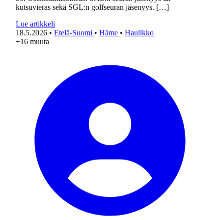
kutsuvieras sekä SGL:n golfseuran jäsenyys. […]
Lue artikkeli
18.5.2026
•
Etelä-Suomi
•
Häme
•
Haulikko
+16 muuta