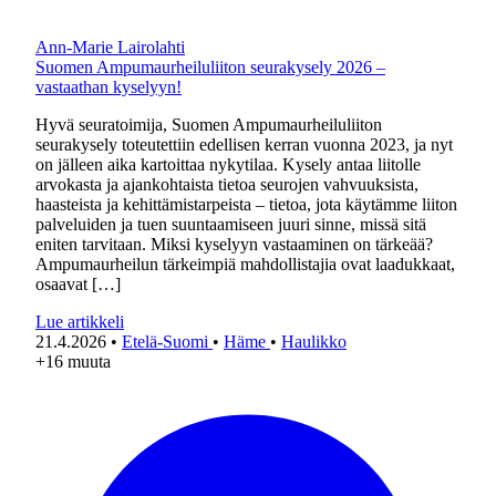
Ann-Marie Lairolahti
Suomen Ampumaurheiluliiton seurakysely 2026 –
vastaathan kyselyyn!
Hyvä seuratoimija, Suomen Ampumaurheiluliiton
seurakysely toteutettiin edellisen kerran vuonna 2023, ja nyt
on jälleen aika kartoittaa nykytilaa. Kysely antaa liitolle
arvokasta ja ajankohtaista tietoa seurojen vahvuuksista,
haasteista ja kehittämistarpeista – tietoa, jota käytämme liiton
palveluiden ja tuen suuntaamiseen juuri sinne, missä sitä
eniten tarvitaan. Miksi kyselyyn vastaaminen on tärkeää?
Ampumaurheilun tärkeimpiä mahdollistajia ovat laadukkaat,
osaavat […]
Lue artikkeli
21.4.2026
•
Etelä-Suomi
•
Häme
•
Haulikko
+16 muuta