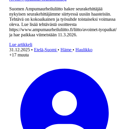
Suomen Ampumaurheiluliitto hakee seurakehittäjää
nykyisen seurakehittäjämme siirtyessä uusiin haasteisiin.
Tehtävä on kokoaikainen ja työsuhde toistaiseksi voimassa
oleva. Lue lisää tehtävästä osoitteesta
https://www.ampumaurheiluliitto.fi/liitto/avoimet-tyopaikat/
ja hae paikkaa viimeistään 11.3.2026.
Lue artikkeli
31.12.2025
•
Etelä-Suomi
•
Häme
•
Haulikko
+17 muuta