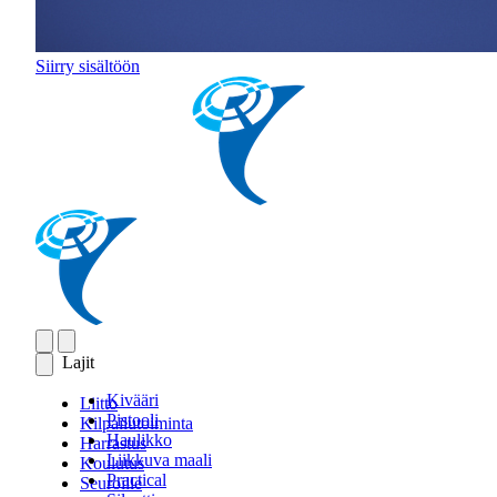
Siirry sisältöön
Lajit
Kivääri
Liitto
Pistooli
Kilpailutoiminta
Haulikko
Harrastus
Liikkuva maali
Koulutus
Practical
Seuroille