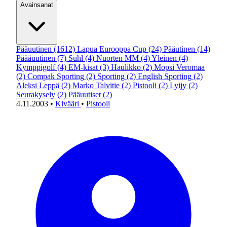
Avainsanat
Pääuutinen
(1612)
Lapua Eurooppa Cup
(24)
Pääutinen
(14)
Päääuutinen
(7)
Suhl
(4)
Nuorten MM
(4)
Yleinen
(4)
Kymppigolf
(4)
EM-kisat
(3)
Haulikko
(2)
Mopsi Veromaa
(2)
Compak Sporting
(2)
Sporting
(2)
English Sporting
(2)
Aleksi Leppä
(2)
Marko Talvitie
(2)
Pistooli
(2)
Lyijy
(2)
Seurakysely
(2)
Pääuutiset
(2)
4.11.2003
•
Kivääri
•
Pistooli