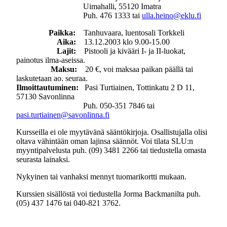
Uimahalli, 55120 Imatra
Puh. 476 1333 tai
ulla.heino@eklu.fi
Paikka:
Tanhuvaara, luentosali Torkkeli
Aika:
13.12.2003 klo 9.00-15.00
Lajit:
Pistooli ja kivääri I- ja II-luokat,
painotus ilma-aseissa.
Maksu:
20 €, voi maksaa paikan päällä tai
laskutetaan ao. seuraa.
Ilmoittautuminen:
Pasi Turtiainen, Tottinkatu 2 D 11,
57130 Savonlinna
Puh. 050-351 7846 tai
pasi.turtiainen@savonlinna.fi
Kursseilla ei ole myytävänä sääntökirjoja. Osallistujalla olisi
oltava vähintään oman lajinsa säännöt. Voi tilata SLU:n
myyntipalvelusta puh. (09) 3481 2266 tai tiedustella omasta
seurasta lainaksi.
Nykyinen tai vanhaksi mennyt tuomarikortti mukaan.
Kurssien sisällöstä voi tiedustella Jorma Backmanilta puh.
(05) 437 1476 tai 040-821 3762.