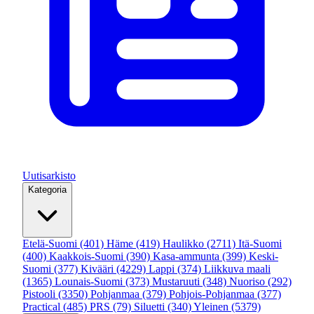
Uutisarkisto
Kategoria
Etelä-Suomi
(401)
Häme
(419)
Haulikko
(2711)
Itä-Suomi
(400)
Kaakkois-Suomi
(390)
Kasa-ammunta
(399)
Keski-
Suomi
(377)
Kivääri
(4229)
Lappi
(374)
Liikkuva maali
(1365)
Lounais-Suomi
(373)
Mustaruuti
(348)
Nuoriso
(292)
Pistooli
(3350)
Pohjanmaa
(379)
Pohjois-Pohjanmaa
(377)
Practical
(485)
PRS
(79)
Siluetti
(340)
Yleinen
(5379)