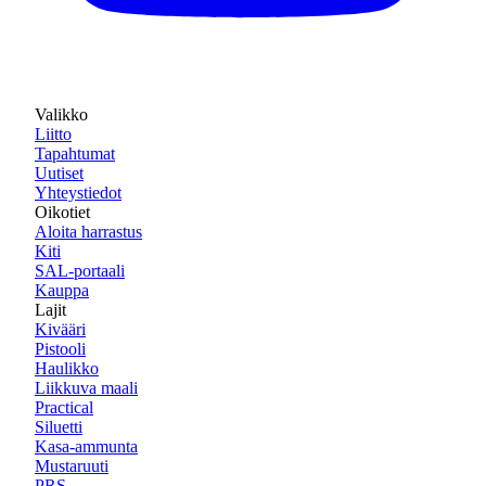
Valikko
Liitto
Tapahtumat
Uutiset
Yhteystiedot
Oikotiet
Aloita harrastus
Kiti
SAL-portaali
Kauppa
Lajit
Kivääri
Pistooli
Haulikko
Liikkuva maali
Practical
Siluetti
Kasa-ammunta
Mustaruuti
PRS