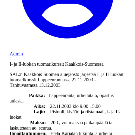
Admin
I- ja II-luokan tuomarikurssit Kaakkois-Suomessa
SAL:n Kaakkois-Suomen aluejaosto järjestää I- ja II-luokan
tuomarikurssit Lappeenrannassa 22.11.2003 ja
Tanhuvaarassa 13.12.2003
Paikka:
Lappeenranta, urheilutalo, opastus
aulasta.
Aika:
22.11.2003 klo 9.00-15.00
Lajit:
Pistooli, kivääri ja riistamaali, I- ja II-
luokat
Maksu:
20 €, voi maksaa paikanpäällä tai
laskutetaan ao. seuraa.
Ilmoittautuminen:
Etelä-Karjalan liikunta ja urheilu