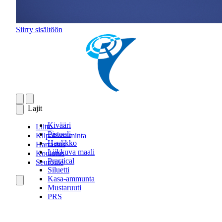
Siirry sisältöön
Lajit
Kivääri
Liitto
Pistooli
Kilpailutoiminta
Haulikko
Harrastus
Liikkuva maali
Koulutus
Practical
Seuroille
Siluetti
Kasa-ammunta
Mustaruuti
PRS