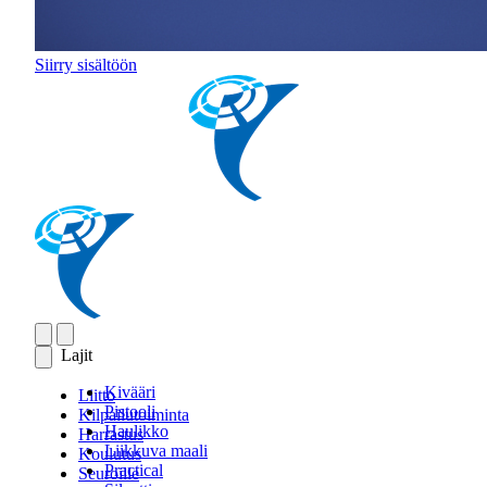
Siirry sisältöön
Lajit
Kivääri
Liitto
Pistooli
Kilpailutoiminta
Haulikko
Harrastus
Liikkuva maali
Koulutus
Practical
Seuroille