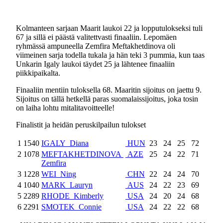
Kolmanteen sarjaan Maarit laukoi 22 ja lopputulokseksi tuli
67 ja sillä ei päästä valitettvasti finaaliin. Lepomäen
ryhmässä ampuneella Zemfira Meftakhetdinova oli
viimeinen sarja todella tukala ja hän teki 3 pummia, kun taas
Unkarin Igaly laukoi täydet 25 ja lähtenee finaaliin
piikkipaikalta.
Finaaliin mentiin tuloksella 68. Maaritin sijoitus on jaettu 9.
Sijoitus on tällä hetkellä paras suomalaissijoitus, joka tosin
on laiha lohtu mitalitavoitteelle!
Finalistit ja heidän peruskilpailun tulokset
1
1540
IGALY Diana
HUN
23
24
25
72
2
1078
MEFTAKHETDINOVA
AZE
25
24
22
71
Zemfira
3
1228
WEI Ning
CHN
22
24
24
70
4
1040
MARK Lauryn
AUS
24
22
23
69
5
2289
RHODE Kimberly
USA
24
20
24
68
6
2291
SMOTEK Connie
USA
24
22
22
68