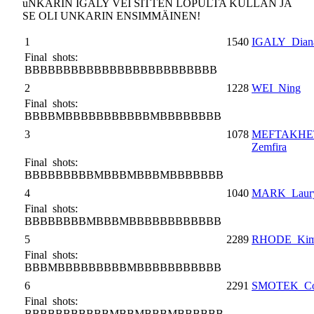
uNKARIN IGALY VEI SITTEN LOPULTA KULLAN JA
SE OLI UNKARIN ENSIMMÄINEN!
1
1540
IGALY Dian
Final shots:
BBBBBBBBBBBBBBBBBBBBBBBBB
2
1228
WEI Ning
Final shots:
BBBBMBBBBBBBBBBBMBBBBBBBB
3
1078
MEFTAKHE
Zemfira
Final shots:
BBBBBBBBBMBBBMBBBMBBBBBBB
4
1040
MARK Laur
Final shots:
BBBBBBBBMBBBMBBBBBBBBBBBB
5
2289
RHODE Kim
Final shots:
BBBMBBBBBBBBBMBBBBBBBBBBB
6
2291
SMOTEK Co
Final shots:
BBBBBBBBBBBMBBMBBBMBBBBBB