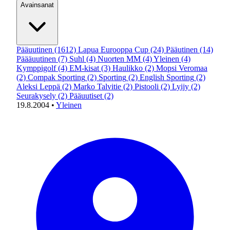
Avainsanat
Pääuutinen
(1612)
Lapua Eurooppa Cup
(24)
Pääutinen
(14)
Päääuutinen
(7)
Suhl
(4)
Nuorten MM
(4)
Yleinen
(4)
Kymppigolf
(4)
EM-kisat
(3)
Haulikko
(2)
Mopsi Veromaa
(2)
Compak Sporting
(2)
Sporting
(2)
English Sporting
(2)
Aleksi Leppä
(2)
Marko Talvitie
(2)
Pistooli
(2)
Lyijy
(2)
Seurakysely
(2)
Pääuutiset
(2)
19.8.2004
•
Yleinen