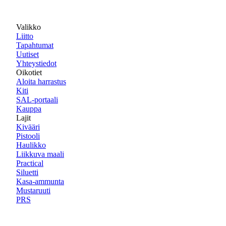
Valikko
Liitto
Tapahtumat
Uutiset
Yhteystiedot
Oikotiet
Aloita harrastus
Kiti
SAL-portaali
Kauppa
Lajit
Kivääri
Pistooli
Haulikko
Liikkuva maali
Practical
Siluetti
Kasa-ammunta
Mustaruuti
PRS