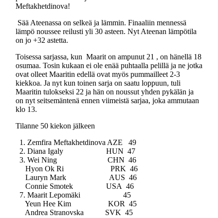
Meftakhetdinova!
Sää Ateenassa on selkeä ja lämmin. Finaaliin mennessä
lämpö noussee reilusti yli 30 asteen. Nyt Ateenan lämpötila
on jo +32 astetta.
Toisessa sarjassa, kun Maarit on ampunut 21 , on hänellä 18
osumaa. Tosin kukaan ei ole enää puhtaalla pelillä ja ne jotka
ovat olleet Maaritin edellä ovat myös pummailleet 2-3
kiekkoa. Ja nyt kun toinen sarja on saatu loppuun, tuli
Maaritin tulokseksi 22 ja hän on noussut yhden pykälän ja
on nyt seitsemäntenä ennen viimeistä sarjaa, joka ammutaan
klo 13.
Tilanne 50 kiekon jälkeen
1. Zemfira Meftakhetdinova AZE 49
2. Diana Igaly HUN 47
3. Wei Ning CHN 46
Hyon Ok Ri PRK 46
Lauryn Mark AUS 46
Connie Smotek USA 46
7. Maarit Lepomäki 45
Yeun Hee Kim KOR 45
Andrea Stranovska SVK 45