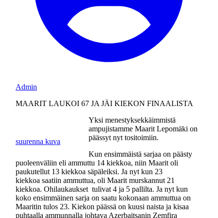
Admin
MAARIT LAUKOI 67 JA JÄI KIEKON FINAALISTA
Yksi menestyksekkäimmistä
ampujistamme Maarit Lepomäki on
päässyt nyt tositoimiin.
suurenna kuva
Kun ensimmäistä sarjaa on päästy
puoleenväliin eli ammuttu 14 kiekkoa, niin Maarit oli
paukutellut 13 kiekkoa säpäleiksi. Ja nyt kun 23
kiekkoa saatiin ammuttua, oli Maarit murskannut 21
kiekkoa. Ohilaukaukset tulivat 4 ja 5 pallilta. Ja nyt kun
koko ensimmäinen sarja on saatu kokonaan ammuttua on
Maaritin tulos 23. Kiekon päässä on kuusi naista ja kisaa
puhtaalla ammunnalla johtava Azerbaitsanin Zemfira