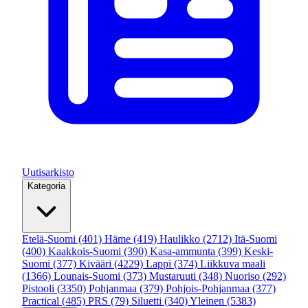
Uutisarkisto
Kategoria
Etelä-Suomi
(401)
Häme
(419)
Haulikko
(2712)
Itä-Suomi
(400)
Kaakkois-Suomi
(390)
Kasa-ammunta
(399)
Keski-
Suomi
(377)
Kivääri
(4229)
Lappi
(374)
Liikkuva maali
(1366)
Lounais-Suomi
(373)
Mustaruuti
(348)
Nuoriso
(292)
Pistooli
(3350)
Pohjanmaa
(379)
Pohjois-Pohjanmaa
(377)
Practical
(485)
PRS
(79)
Siluetti
(340)
Yleinen
(5383)