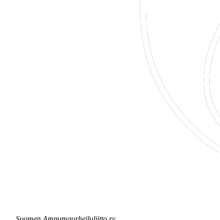
Suomen Ampumaurheiluliitto ry