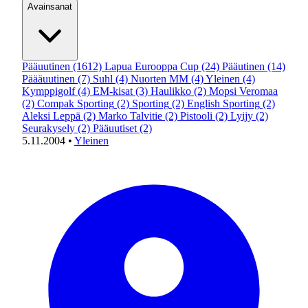
Avainsanat
Pääuutinen
(1612)
Lapua Eurooppa Cup
(24)
Pääutinen
(14)
Päääuutinen
(7)
Suhl
(4)
Nuorten MM
(4)
Yleinen
(4)
Kymppigolf
(4)
EM-kisat
(3)
Haulikko
(2)
Mopsi Veromaa
(2)
Compak Sporting
(2)
Sporting
(2)
English Sporting
(2)
Aleksi Leppä
(2)
Marko Talvitie
(2)
Pistooli
(2)
Lyijy
(2)
Seurakysely
(2)
Pääuutiset
(2)
5.11.2004
•
Yleinen