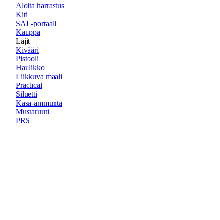
Aloita harrastus
Kiti
SAL-portaali
Kauppa
Lajit
Kivääri
Pistooli
Haulikko
Liikkuva maali
Practical
Siluetti
Kasa-ammunta
Mustaruuti
PRS