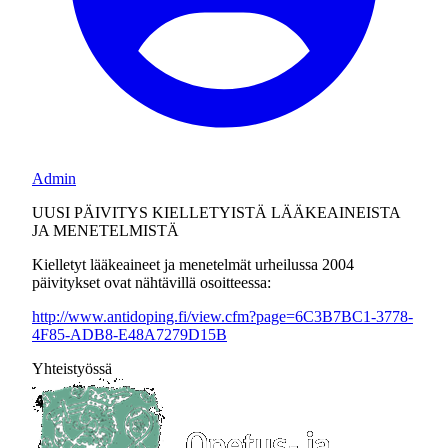
Admin
UUSI PÄIVITYS KIELLETYISTÄ LÄÄKEAINEISTA
JA MENETELMISTÄ
Kielletyt lääkeaineet ja menetelmät urheilussa 2004
päivitykset ovat nähtävillä osoitteessa:
http://www.antidoping.fi/view.cfm?page=6C3B7BC1-3778-
4F85-ADB8-E48A7279D15B
Yhteistyössä