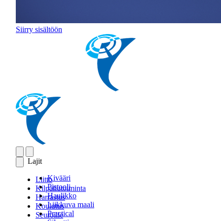
Siirry sisältöön
Lajit
Kivääri
Liitto
Pistooli
Kilpailutoiminta
Haulikko
Harrastus
Liikkuva maali
Koulutus
Practical
Seuroille