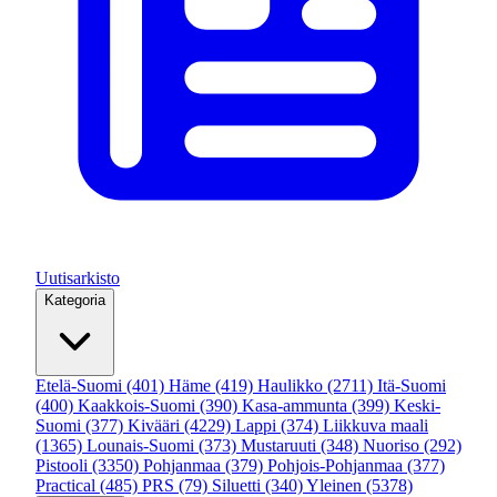
Uutisarkisto
Kategoria
Etelä-Suomi
(401)
Häme
(419)
Haulikko
(2711)
Itä-Suomi
(400)
Kaakkois-Suomi
(390)
Kasa-ammunta
(399)
Keski-
Suomi
(377)
Kivääri
(4229)
Lappi
(374)
Liikkuva maali
(1365)
Lounais-Suomi
(373)
Mustaruuti
(348)
Nuoriso
(292)
Pistooli
(3350)
Pohjanmaa
(379)
Pohjois-Pohjanmaa
(377)
Practical
(485)
PRS
(79)
Siluetti
(340)
Yleinen
(5378)