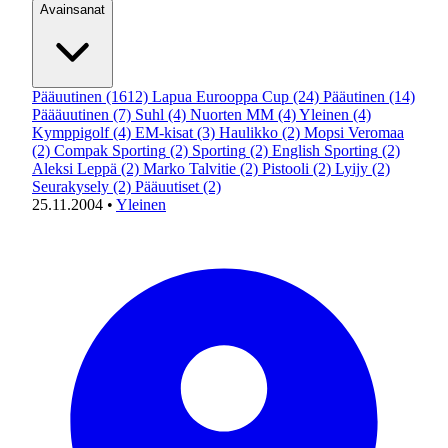
Avainsanat
Pääuutinen
(1612)
Lapua Eurooppa Cup
(24)
Pääutinen
(14)
Päääuutinen
(7)
Suhl
(4)
Nuorten MM
(4)
Yleinen
(4)
Kymppigolf
(4)
EM-kisat
(3)
Haulikko
(2)
Mopsi Veromaa
(2)
Compak Sporting
(2)
Sporting
(2)
English Sporting
(2)
Aleksi Leppä
(2)
Marko Talvitie
(2)
Pistooli
(2)
Lyijy
(2)
Seurakysely
(2)
Pääuutiset
(2)
25.11.2004
•
Yleinen