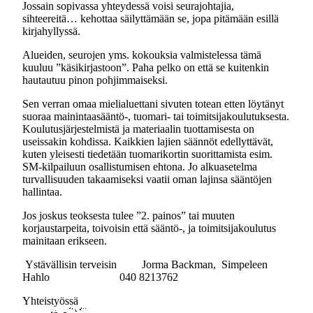
Jossain sopivassa yhteydessä voisi seurajohtajia,
sihteereitä… kehottaa säilyttämään se, jopa pitämään esillä
kirjahyllyssä.
Alueiden, seurojen yms. kokouksia valmistelessa tämä
kuuluu ”käsikirjastoon”. Paha pelko on että se kuitenkin
hautautuu pinon pohjimmaiseksi.
Sen verran omaa mielialuettani sivuten totean etten löytänyt
suoraa mainintaasääntö-, tuomari- tai toimitsijakoulutuksesta.
Koulutusjärjestelmistä ja materiaalin tuottamisesta on
useissakin kohdissa. Kaikkien lajien säännöt edellyttävät,
kuten yleisesti tiedetään tuomarikortin suorittamista esim.
SM-kilpailuun osallistumisen ehtona. Jo alkuasetelma
turvallisuuden takaamiseksi vaatii oman lajinsa sääntöjen
hallintaa.
Jos joskus teoksesta tulee ”2. painos” tai muuten
korjaustarpeita, toivoisin että sääntö-, ja toimitsijakoulutus
mainitaan erikseen.
Ystävällisin terveisin Jorma Backman, Simpeleen
Hahlo 040 8213762
Yhteistyössä