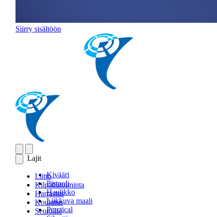
Siirry sisältöön
Lajit
Kivääri
Liitto
Pistooli
Kilpailutoiminta
Haulikko
Harrastus
Liikkuva maali
Koulutus
Practical
Seuroille