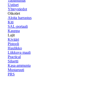
Tapahtumat
Uutiset
Yhteystiedot
Oikotiet
Aloita harrastus
Kiti
SAL-portaali
Kauppa
Lajit
Kivääri
Pistooli
Haulikko
Liikkuva maali
Practical
Siluetti
Kasa-ammunta
Mustaruuti
PRS