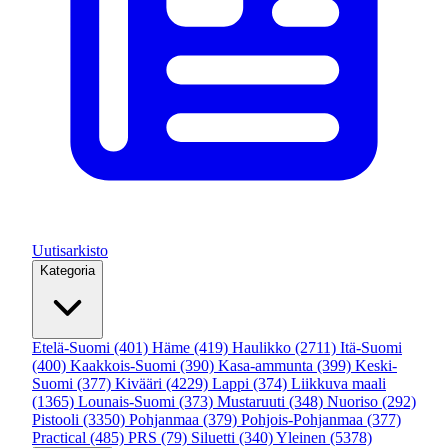
Uutisarkisto
Kategoria
Etelä-Suomi
(401)
Häme
(419)
Haulikko
(2711)
Itä-Suomi
(400)
Kaakkois-Suomi
(390)
Kasa-ammunta
(399)
Keski-
Suomi
(377)
Kivääri
(4229)
Lappi
(374)
Liikkuva maali
(1365)
Lounais-Suomi
(373)
Mustaruuti
(348)
Nuoriso
(292)
Pistooli
(3350)
Pohjanmaa
(379)
Pohjois-Pohjanmaa
(377)
Practical
(485)
PRS
(79)
Siluetti
(340)
Yleinen
(5378)