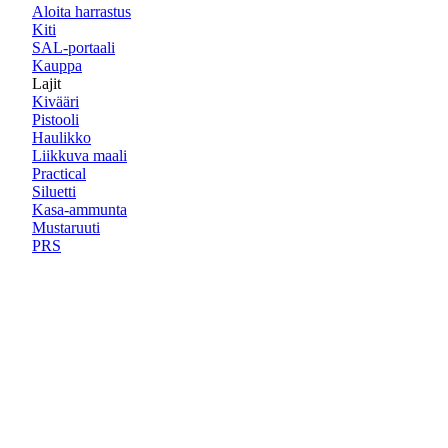
Aloita harrastus
Kiti
SAL-portaali
Kauppa
Lajit
Kivääri
Pistooli
Haulikko
Liikkuva maali
Practical
Siluetti
Kasa-ammunta
Mustaruuti
PRS