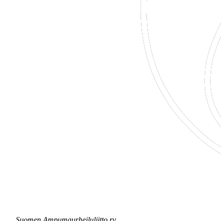
Suomen Ampumaurheiluliitto ry