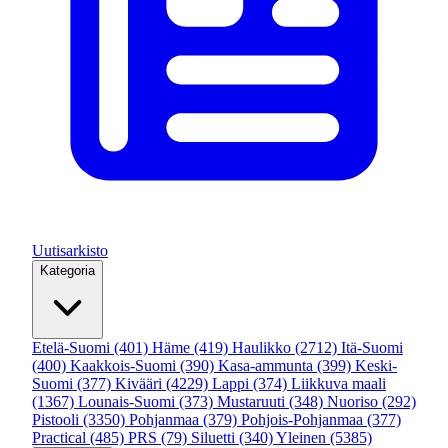
Uutisarkisto
Kategoria
Etelä-Suomi
(401)
Häme
(419)
Haulikko
(2712)
Itä-Suomi
(400)
Kaakkois-Suomi
(390)
Kasa-ammunta
(399)
Keski-
Suomi
(377)
Kivääri
(4229)
Lappi
(374)
Liikkuva maali
(1367)
Lounais-Suomi
(373)
Mustaruuti
(348)
Nuoriso
(292)
Pistooli
(3350)
Pohjanmaa
(379)
Pohjois-Pohjanmaa
(377)
Practical
(485)
PRS
(79)
Siluetti
(340)
Yleinen
(5385)