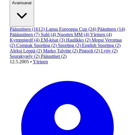
Avainsanat
Pääuutinen
(1612)
Lapua Eurooppa Cup
(24)
Pääutinen
(14)
Päääuutinen
(7)
Suhl
(4)
Nuorten MM
(4)
Yleinen
(4)
Kymppigolf
(4)
EM-kisat
(3)
Haulikko
(2)
Mopsi Veromaa
(2)
Compak Sporting
(2)
Sporting
(2)
English Sporting
(2)
Aleksi Leppä
(2)
Marko Talvitie
(2)
Pistooli
(2)
Lyijy
(2)
Seurakysely
(2)
Pääuutiset
(2)
12.5.2005
•
Yleinen