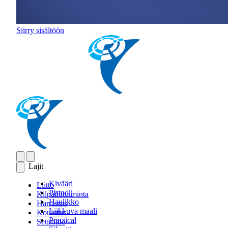
Siirry sisältöön
Lajit
Kivääri
Liitto
Pistooli
Kilpailutoiminta
Haulikko
Harrastus
Liikkuva maali
Koulutus
Practical
Seuroille