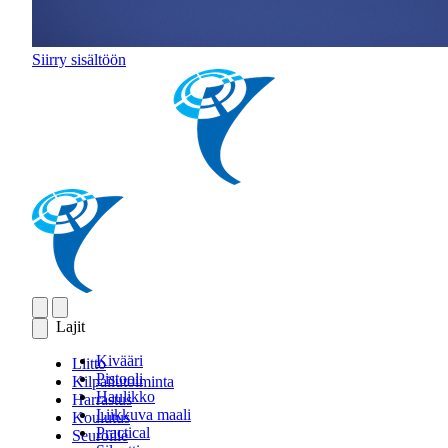
Siirry sisältöön
Lajit
Kivääri
Liitto
Pistooli
Kilpailutoiminta
Haulikko
Harrastus
Liikkuva maali
Koulutus
Practical
Seuroille