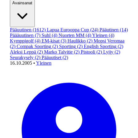
Avainsanat
Pääuutinen
(1612)
Lapua Eurooppa Cup
(24)
Pääutinen
(14)
Päääuutinen
(7)
Suhl
(4)
Nuorten MM
(4)
Yleinen
(4)
Kymppigolf
(4)
EM-kisat
(3)
Haulikko
(2)
Mopsi Veromaa
(2)
Compak Sporting
(2)
Sporting
(2)
English Sporting
(2)
Aleksi Leppä
(2)
Marko Talvitie
(2)
Pistooli
(2)
Lyijy
(2)
Seurakysely
(2)
Pääuutiset
(2)
16.10.2005
•
Yleinen