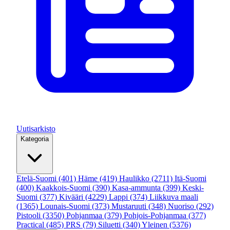
Uutisarkisto
Kategoria
Etelä-Suomi
(401)
Häme
(419)
Haulikko
(2711)
Itä-Suomi
(400)
Kaakkois-Suomi
(390)
Kasa-ammunta
(399)
Keski-
Suomi
(377)
Kivääri
(4229)
Lappi
(374)
Liikkuva maali
(1365)
Lounais-Suomi
(373)
Mustaruuti
(348)
Nuoriso
(292)
Pistooli
(3350)
Pohjanmaa
(379)
Pohjois-Pohjanmaa
(377)
Practical
(485)
PRS
(79)
Siluetti
(340)
Yleinen
(5376)