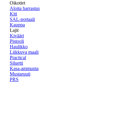
Oikotiet
Aloita harrastus
Kiti
SAL-portaali
Kauppa
Lajit
Kivääri
Pistooli
Haulikko
Liikkuva maali
Practical
Siluetti
Kasa-ammunta
Mustaruuti
PRS