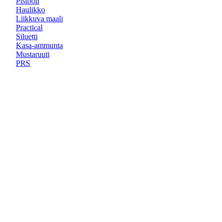
Pistooli
Haulikko
Liikkuva maali
Practical
Siluetti
Kasa-ammunta
Mustaruuti
PRS