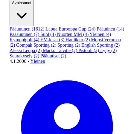
Avainsanat
Pääuutinen
(1612)
Lapua Eurooppa Cup
(24)
Pääutinen
(14)
Päääuutinen
(7)
Suhl
(4)
Nuorten MM
(4)
Yleinen
(4)
Kymppigolf
(4)
EM-kisat
(3)
Haulikko
(2)
Mopsi Veromaa
(2)
Compak Sporting
(2)
Sporting
(2)
English Sporting
(2)
Aleksi Leppä
(2)
Marko Talvitie
(2)
Pistooli
(2)
Lyijy
(2)
Seurakysely
(2)
Pääuutiset
(2)
4.1.2006
•
Yleinen