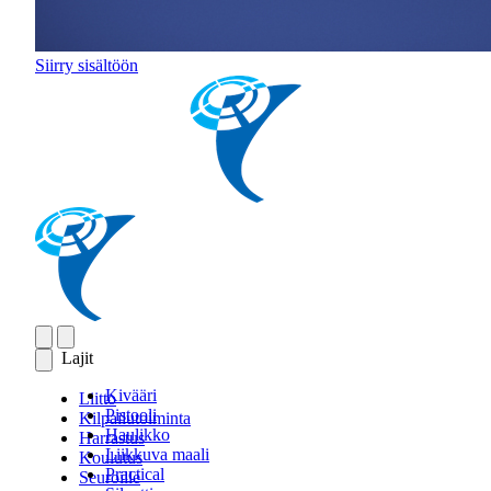
Siirry sisältöön
Lajit
Kivääri
Liitto
Pistooli
Kilpailutoiminta
Haulikko
Harrastus
Liikkuva maali
Koulutus
Practical
Seuroille