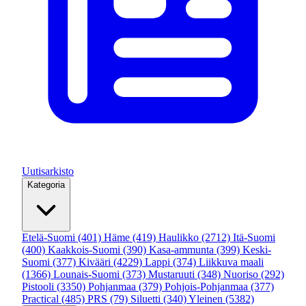
Uutisarkisto
Kategoria
Etelä-Suomi
(401)
Häme
(419)
Haulikko
(2712)
Itä-Suomi
(400)
Kaakkois-Suomi
(390)
Kasa-ammunta
(399)
Keski-
Suomi
(377)
Kivääri
(4229)
Lappi
(374)
Liikkuva maali
(1366)
Lounais-Suomi
(373)
Mustaruuti
(348)
Nuoriso
(292)
Pistooli
(3350)
Pohjanmaa
(379)
Pohjois-Pohjanmaa
(377)
Practical
(485)
PRS
(79)
Siluetti
(340)
Yleinen
(5382)