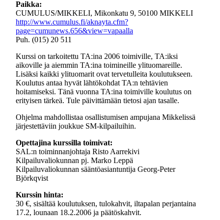
Paikka:
CUMULUS/MIKKELI, Mikonkatu 9, 50100 MIKKELI
http://www.cumulus.fi/aknayta.cfm?
page=cumunews.656&view=vapaalla
Puh. (015) 20 511
Kurssi on tarkoitettu TA:ina 2006 toimiville, TA:iksi
aikoville ja aiemmin TA:ina toimineille ylituomareille.
Lisäksi kaikki ylituomarit ovat tervetulleita koulutukseen.
Koulutus antaa hyvät lähtökohdat TA:n tehtävien
hoitamiseksi. Tänä vuonna TA:ina toimiville koulutus on
erityisen tärkeä. Tule päivittämään tietosi ajan tasalle.
Ohjelma mahdollistaa osallistumisen ampujana Mikkelissä
järjestettäviin joukkue SM-kilpailuihin.
Opettajina kurssilla toimivat:
SAL:n toiminnanjohtaja Risto Aarrekivi
Kilpailuvaliokunnan pj. Marko Leppä
Kilpailuvaliokunnan sääntöasiantuntija Georg-Peter
Björkqvist
Kurssin hinta:
30 €, sisältää koulutuksen, tulokahvit, iltapalan perjantaina
17.2, lounaan 18.2.2006 ja päätöskahvit.