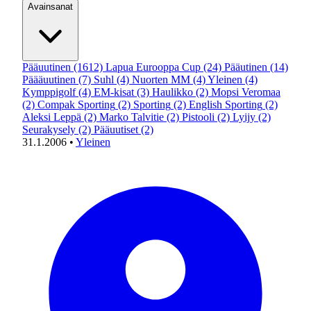
Avainsanat
Pääuutinen
(1612)
Lapua Eurooppa Cup
(24)
Pääutinen
(14)
Päääuutinen
(7)
Suhl
(4)
Nuorten MM
(4)
Yleinen
(4)
Kymppigolf
(4)
EM-kisat
(3)
Haulikko
(2)
Mopsi Veromaa
(2)
Compak Sporting
(2)
Sporting
(2)
English Sporting
(2)
Aleksi Leppä
(2)
Marko Talvitie
(2)
Pistooli
(2)
Lyijy
(2)
Seurakysely
(2)
Pääuutiset
(2)
31.1.2006
•
Yleinen