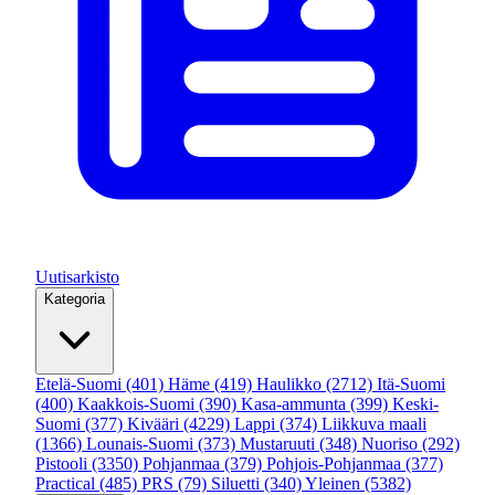
Uutisarkisto
Kategoria
Etelä-Suomi
(401)
Häme
(419)
Haulikko
(2712)
Itä-Suomi
(400)
Kaakkois-Suomi
(390)
Kasa-ammunta
(399)
Keski-
Suomi
(377)
Kivääri
(4229)
Lappi
(374)
Liikkuva maali
(1366)
Lounais-Suomi
(373)
Mustaruuti
(348)
Nuoriso
(292)
Pistooli
(3350)
Pohjanmaa
(379)
Pohjois-Pohjanmaa
(377)
Practical
(485)
PRS
(79)
Siluetti
(340)
Yleinen
(5382)