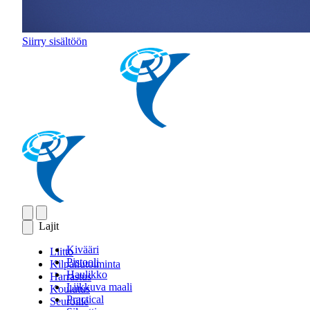
Siirry sisältöön
Lajit
Kivääri
Liitto
Pistooli
Kilpailutoiminta
Haulikko
Harrastus
Liikkuva maali
Koulutus
Practical
Seuroille