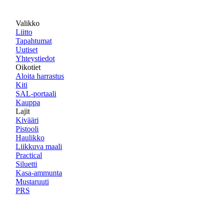
Valikko
Liitto
Tapahtumat
Uutiset
Yhteystiedot
Oikotiet
Aloita harrastus
Kiti
SAL-portaali
Kauppa
Lajit
Kivääri
Pistooli
Haulikko
Liikkuva maali
Practical
Siluetti
Kasa-ammunta
Mustaruuti
PRS