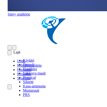
Siirry sisältöön
Lajit
Kivääri
Liitto
Pistooli
Kilpailutoiminta
Haulikko
Harrastus
Liikkuva maali
Koulutus
Practical
Seuroille
Siluetti
Kasa-ammunta
Mustaruuti
PRS