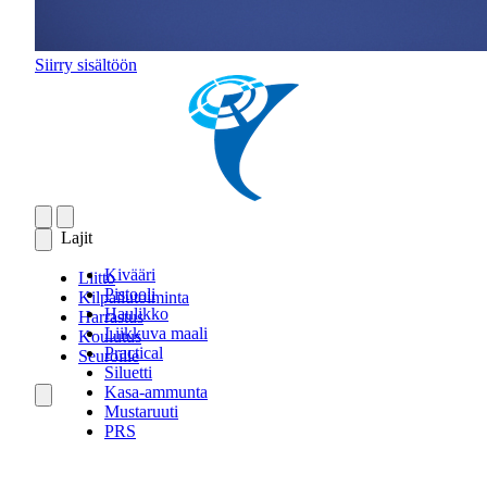
Siirry sisältöön
Lajit
Kivääri
Liitto
Pistooli
Kilpailutoiminta
Haulikko
Harrastus
Liikkuva maali
Koulutus
Practical
Seuroille
Siluetti
Kasa-ammunta
Mustaruuti
PRS