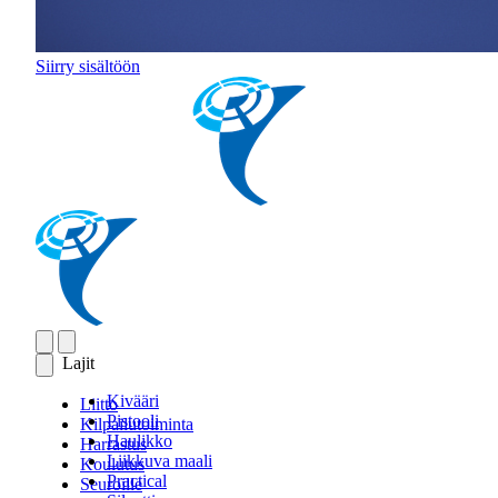
Siirry sisältöön
Lajit
Kivääri
Liitto
Pistooli
Kilpailutoiminta
Haulikko
Harrastus
Liikkuva maali
Koulutus
Practical
Seuroille