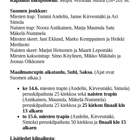
Kilpailun ulkopuolella:
Mopsi Veromaa Suomi (18+20) 38.
Suomen joukkue:
Miesten trap: Tommi Andelin, Janne Kirvesmäki ja Ari
Simola
Naisten trap: Noora Antikainen, Marja Maunula Satu
Mäkelä-Nummela
Miesten skeet: Jani Eklund, Marko Kemppainen ja Heikki
Meriluoto
Naisten skeet: Marjut Heinonen ja Maarit Lepomäki
Miesten kaksoistrap: Simo Köylinen, Mikko Mäkitalo ja
Joonas Olkkonen
Maailmancupin aikataulu,
Suhl, Saksa.
(Ajat ovat
Suomen aikaa.)
ke 14.6.
miesten trapin (Andelin, Kirvesmäki, Simola)
peruskilpailusta 25 kiekkoa sekä
naisten trapin
(Antikainen, Maunula, Mäkelä-Nummela)
peruskilpailusta 25 kiekkoa ja
25 kiekon finaali klo
13 alkaen
to 15.6. miesten trapin
(Andelin, Kirvesmäki,
Simola) peruskilpailusta 50 kiekkoa ja
finaali klo 15
alkaen
Lisätiedot kilpailusta
: