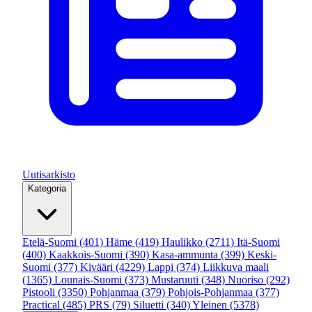
Uutisarkisto
Kategoria
Etelä-Suomi
(401)
Häme
(419)
Haulikko
(2711)
Itä-Suomi
(400)
Kaakkois-Suomi
(390)
Kasa-ammunta
(399)
Keski-
Suomi
(377)
Kivääri
(4229)
Lappi
(374)
Liikkuva maali
(1365)
Lounais-Suomi
(373)
Mustaruuti
(348)
Nuoriso
(292)
Pistooli
(3350)
Pohjanmaa
(379)
Pohjois-Pohjanmaa
(377)
Practical
(485)
PRS
(79)
Siluetti
(340)
Yleinen
(5378)