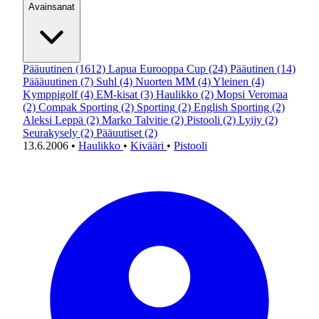
Avainsanat
Pääuutinen
(1612)
Lapua Eurooppa Cup
(24)
Pääutinen
(14)
Päääuutinen
(7)
Suhl
(4)
Nuorten MM
(4)
Yleinen
(4)
Kymppigolf
(4)
EM-kisat
(3)
Haulikko
(2)
Mopsi Veromaa
(2)
Compak Sporting
(2)
Sporting
(2)
English Sporting
(2)
Aleksi Leppä
(2)
Marko Talvitie
(2)
Pistooli
(2)
Lyijy
(2)
Seurakysely
(2)
Pääuutiset
(2)
13.6.2006
•
Haulikko
•
Kivääri
•
Pistooli