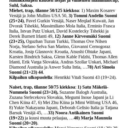
Haulikkolajien kauden neljäs ja viimeinen maailmancup,
Suhl, Saksa.
Miehet, trap, tilanne 50/125 kiekkoa
: 1) Maxim Kosarev
Venäjä ja John Mullins USA 50,
3) Tommi Andelin Suomi
(25+24)
, Pavel Gurkin Venäjä, Naser Meqlad Kuwait, Jan
Dvorak Tshekki, Massimiliano Mola Italia, Erminio Frasca
Italia, Istvan Putz Unkari, David Kostelecky Tshekki ja
Derek Burnett Irlanti 49,
12) Janne Kirvesmäki Suomi
(23+25),
Oguzhan Tuzun Turkki, Thomas Ove Nilsen
Norja, Stefano Selva San Marino, Giovanni Cernogoraz
Kroatia, Josip Glasnovic Kroatia, Atsushi Ohtake Japani,
Karsten Bindrich Saksa, Glenn Kable Fidzhi, Thomas Allen
Irlanti, Erik Varga Slovakia, Andras Szollar Unkari, Michael
Diamond Australia ja Anwer Sulta Intia, …
78) Ari Simola
Suomi (21+23) 44
.
Kilpailun ulkopuolella
: Henrikki Vitali Suomi 43 (19+24).
Naiset, trap, tilanne 50/75 kiekkoa
:
1) Satu Mäkelä-
Nummela Suomi (23+24),
Suzanne Balogh Australia,
Zuzana Stefecekova Slovakia, Megumi Inoue Japani ja Li
Chen Kiina 47, 6) Mei Zhu Kiina ja Mimi Wilfong USA 46,
8) Yukie Nakayama Japani, Deborah Gelisio Italia ja Tatjana
Barsuk Venäjä 45, …
33) Noora Antikainen Suomi
(19+22)
ja kuusi muuta pelaajaa, …
40) Marja Maunula
Suomi (20+20)
.