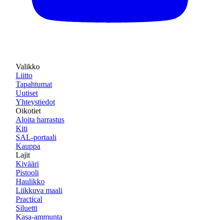
Valikko
Liitto
Tapahtumat
Uutiset
Yhteystiedot
Oikotiet
Aloita harrastus
Kiti
SAL-portaali
Kauppa
Lajit
Kivääri
Pistooli
Haulikko
Liikkuva maali
Practical
Siluetti
Kasa-ammunta