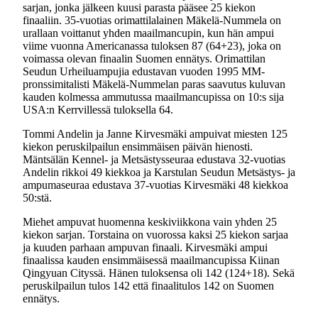
sarjan, jonka jälkeen kuusi parasta pääsee 25 kiekon
finaaliin. 35-vuotias orimattilalainen Mäkelä-Nummela on
urallaan voittanut yhden maailmancupin, kun hän ampui
viime vuonna Americanassa tuloksen 87 (64+23), joka on
voimassa olevan finaalin Suomen ennätys. Orimattilan
Seudun Urheiluampujia edustavan vuoden 1995 MM-
pronssimitalisti Mäkelä-Nummelan paras saavutus kuluvan
kauden kolmessa ammutussa maailmancupissa on 10:s sija
USA:n Kerrvillessä tuloksella 64.
Tommi Andelin ja Janne Kirvesmäki ampuivat miesten 125
kiekon peruskilpailun ensimmäisen päivän hienosti.
Mäntsälän Kennel- ja Metsästysseuraa edustava 32-vuotias
Andelin rikkoi 49 kiekkoa ja Karstulan Seudun Metsästys- ja
ampumaseuraa edustava 37-vuotias Kirvesmäki 48 kiekkoa
50:stä.
Miehet ampuvat huomenna keskiviikkona vain yhden 25
kiekon sarjan. Torstaina on vuorossa kaksi 25 kiekon sarjaa
ja kuuden parhaan ampuvan finaali. Kirvesmäki ampui
finaalissa kauden ensimmäisessä maailmancupissa Kiinan
Qingyuan Cityssä. Hänen tuloksensa oli 142 (124+18). Sekä
peruskilpailun tulos 142 että finaalitulos 142 on Suomen
ennätys.