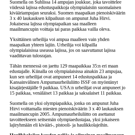
Suomella on Suhlissa 14 ampujan joukkue, joka tavoittelee
viidessä lajissa edustuspaikkoja olympialaisiin suomalaisen
kivääriampujan seuraksi. Suomen maapaikan pienoiskiväärin
3 x 40 laukauksen kilpailuun on ampunut Juha Hirvi.
Jokaisessa lajissa olympiapaikan saa maalleen
maailmancupin voittaja tai paras paikkaa vailla oleva.
Yksittäinen urheilija voi ampua maalleen vain yhden
maapaikan yhteen lajiin. Urheilija voi kilpailla
olympialaisissa useassa lajissa, jos on saavuttanut lajissa
vaadittavan tulosrajan.
Tähän mennessä on jaettu 129 maapaikkaa 35:n eri maan
edustajalle. Kiinalla on olympialaisissa ainakin 23 ampujaa,
kun sen urheilijat ovat ampuneet 14 edustuspaikkaa ja
Kansainvälinen Ampumaurheiluliitto ISSF on myöntänyt
kisajärjestäjälle 9 paikkaa. USA:n urheilijat ovat ampuneet jo
15 paikkaa, venäläiset 13 paikkaa ja saksalaiset 11 paikkaa.
Suomella on yksi olympiapaikka, jonka on ampunut Juha
Hirvi voittamalla miesten pienoiskiväärin 3 x 40 laukauksen
maailmancupin 2005. Ampumaurheiluliitto on asettanut
tavoitteekseen seitsemän olympiaedustajaa, yksi jokaiseen
lajiryhmään eli kivääri-, pistooli- ja haulikkolajeihin.