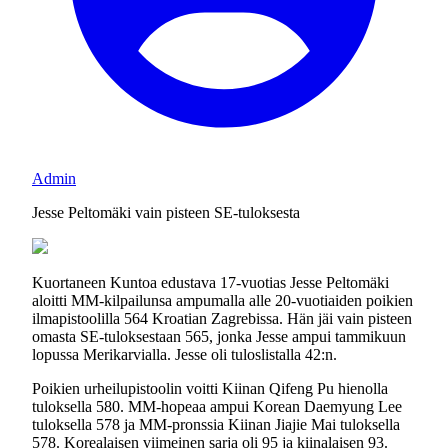
Admin
Jesse Peltomäki vain pisteen SE-tuloksesta
Kuortaneen Kuntoa edustava 17-vuotias Jesse Peltomäki
aloitti MM-kilpailunsa ampumalla alle 20-vuotiaiden poikien
ilmapistoolilla 564 Kroatian Zagrebissa. Hän jäi vain pisteen
omasta SE-tuloksestaan 565, jonka Jesse ampui tammikuun
lopussa Merikarvialla. Jesse oli tuloslistalla 42:n.
Poikien urheilupistoolin voitti Kiinan Qifeng Pu hienolla
tuloksella 580. MM-hopeaa ampui Korean Daemyung Lee
tuloksella 578 ja MM-pronssia Kiinan Jiajie Mai tuloksella
578. Korealaisen viimeinen sarja oli 95 ja kiinalaisen 93.