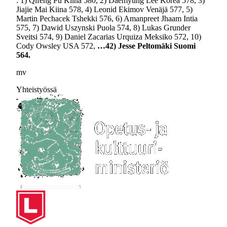
: 1) Qifeng Pu Kiina 580, 2) Daemyung Lee Korea 578, 3)
Jiajie Mai Kiina 578, 4) Leonid Ekimov Venäjä 577, 5)
Martin Pechacek Tshekki 576, 6) Amanpreet Jhaam Intia
575, 7) Dawid Uszynski Puola 574, 8) Lukas Grunder
Sveitsi 574, 9) Daniel Zacarias Urquiza Meksiko 572, 10)
Cody Owsley USA 572,
…42) Jesse Peltomäki Suomi
564.
mv
Yhteistyössä