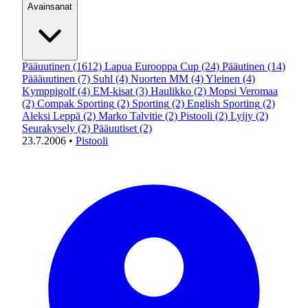
Avainsanat
Pääuutinen
(1612)
Lapua Eurooppa Cup
(24)
Pääutinen
(14)
Päääuutinen
(7)
Suhl
(4)
Nuorten MM
(4)
Yleinen
(4)
Kymppigolf
(4)
EM-kisat
(3)
Haulikko
(2)
Mopsi Veromaa
(2)
Compak Sporting
(2)
Sporting
(2)
English Sporting
(2)
Aleksi Leppä
(2)
Marko Talvitie
(2)
Pistooli
(2)
Lyijy
(2)
Seurakysely
(2)
Pääuutiset
(2)
23.7.2006
•
Pistooli