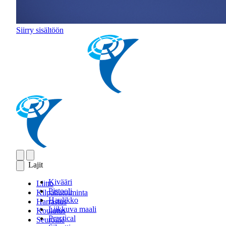
Siirry sisältöön
Lajit
Kivääri
Liitto
Pistooli
Kilpailutoiminta
Haulikko
Harrastus
Liikkuva maali
Koulutus
Practical
Seuroille