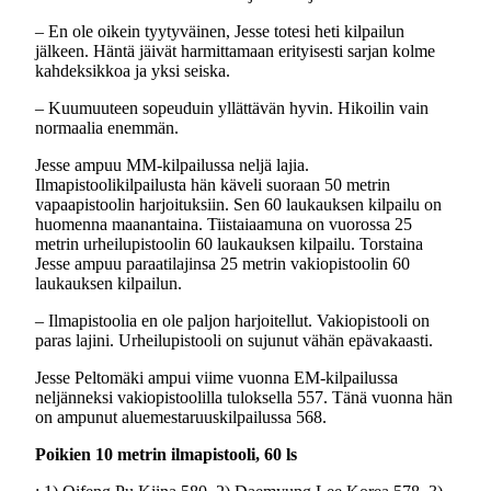
– En ole oikein tyytyväinen, Jesse totesi heti kilpailun
jälkeen. Häntä jäivät harmittamaan erityisesti sarjan kolme
kahdeksikkoa ja yksi seiska.
– Kuumuuteen sopeuduin yllättävän hyvin. Hikoilin vain
normaalia enemmän.
Jesse ampuu MM-kilpailussa neljä lajia.
Ilmapistoolikilpailusta hän käveli suoraan 50 metrin
vapaapistoolin harjoituksiin. Sen 60 laukauksen kilpailu on
huomenna maanantaina. Tiistaiaamuna on vuorossa 25
metrin urheilupistoolin 60 laukauksen kilpailu. Torstaina
Jesse ampuu paraatilajinsa 25 metrin vakiopistoolin 60
laukauksen kilpailun.
– Ilmapistoolia en ole paljon harjoitellut. Vakiopistooli on
paras lajini. Urheilupistooli on sujunut vähän epävakaasti.
Jesse Peltomäki ampui viime vuonna EM-kilpailussa
neljänneksi vakiopistoolilla tuloksella 557. Tänä vuonna hän
on ampunut aluemestaruuskilpailussa 568.
Poikien 10 metrin ilmapistooli, 60 ls