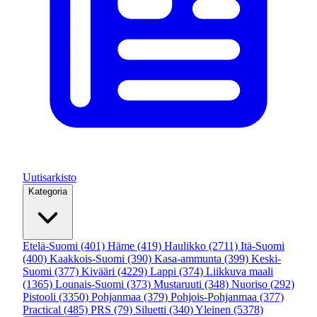
Uutisarkisto
Kategoria
Etelä-Suomi
(401)
Häme
(419)
Haulikko
(2711)
Itä-Suomi
(400)
Kaakkois-Suomi
(390)
Kasa-ammunta
(399)
Keski-
Suomi
(377)
Kivääri
(4229)
Lappi
(374)
Liikkuva maali
(1365)
Lounais-Suomi
(373)
Mustaruuti
(348)
Nuoriso
(292)
Pistooli
(3350)
Pohjanmaa
(379)
Pohjois-Pohjanmaa
(377)
Practical
(485)
PRS
(79)
Siluetti
(340)
Yleinen
(5378)