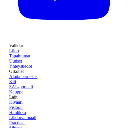
Valikko
Liitto
Tapahtumat
Uutiset
Yhteystiedot
Oikotiet
Aloita harrastus
Kiti
SAL-portaali
Kauppa
Lajit
Kivääri
Pistooli
Haulikko
Liikkuva maali
Practical
Siluetti