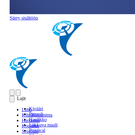
Siirry sisältöön
Lajit
Kivääri
Liitto
Pistooli
Kilpailutoiminta
Haulikko
Harrastus
Liikkuva maali
Koulutus
Practical
Seuroille