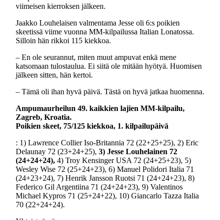
viimeisen kierroksen jälkeen.
Jaakko Louhelaisen valmentama Jesse oli 6:s poikien
skeetissä viime vuonna MM-kilpailussa Italian Lonatossa.
Silloin hän rikkoi 115 kiekkoa.
– En ole seurannut, miten muut ampuvat enkä mene
katsomaan tulostaulua. Ei siitä ole mitään hyötyä. Huomisen
jälkeen sitten, hän kertoi.
– Tämä oli ihan hyvä päivä. Tästä on hyvä jatkaa huomenna.
Ampumaurheilun 49. kaikkien lajien MM-kilpailu,
Zagreb, Kroatia.
Poikien skeet, 75/125 kiekkoa, 1. kilpailupäivä
: 1) Lawrence Collier Iso-Britannia 72 (22+25+25), 2) Eric
Delaunay 72 (23+24+25),
3) Jesse Louhelainen 72
(24+24+24),
4) Troy Kensinger USA 72 (24+25+23), 5)
Wesley Wise 72 (25+24+23), 6) Manuel Polidori Italia 71
(24+23+24), 7) Henrik Jansson Ruotsi 71 (24+24+23), 8)
Federico Gil Argentiina 71 (24+24+23), 9) Valentinos
Michael Kypros 71 (25+24+22), 10) Giancarlo Tazza Italia
70 (22+24+24).