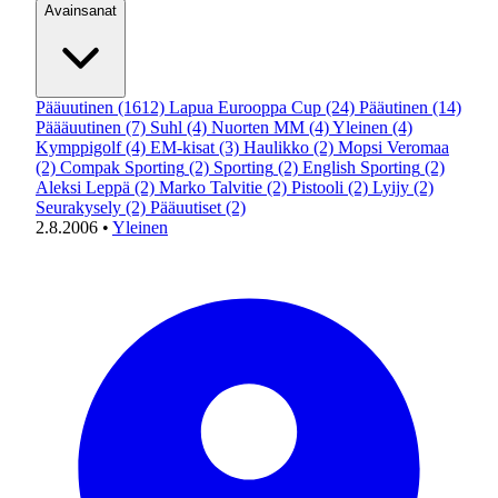
Avainsanat
Pääuutinen
(1612)
Lapua Eurooppa Cup
(24)
Pääutinen
(14)
Päääuutinen
(7)
Suhl
(4)
Nuorten MM
(4)
Yleinen
(4)
Kymppigolf
(4)
EM-kisat
(3)
Haulikko
(2)
Mopsi Veromaa
(2)
Compak Sporting
(2)
Sporting
(2)
English Sporting
(2)
Aleksi Leppä
(2)
Marko Talvitie
(2)
Pistooli
(2)
Lyijy
(2)
Seurakysely
(2)
Pääuutiset
(2)
2.8.2006
•
Yleinen