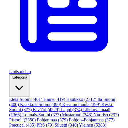
Uutisarkisto
Kategoria
Etelä-Suomi
(401)
Häme
(419)
Haulikko
(2712)
Itä-Suomi
(400)
Kaakkois-Suomi
(390)
Kasa-ammunta
(399)
Keski-
Suomi
(377)
Kivääri
(4229)
Lappi
(374)
Liikkuva maali
(1366)
Lounais-Suomi
(373)
Mustaruuti
(348)
Nuoriso
(292)
Pistooli
(3350)
Pohjanmaa
(379)
Pohjois-Pohjanmaa
(377)
Practical
(485)
PRS
(79)
Siluetti
(340)
Yleinen
(5383)