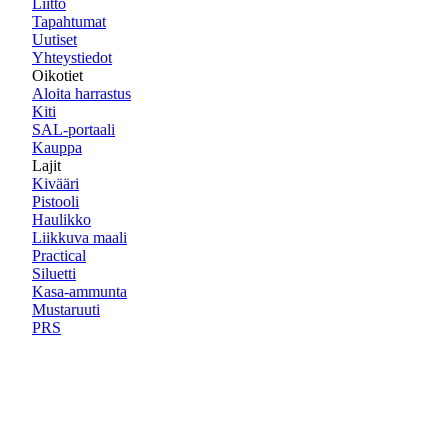
Liitto
Tapahtumat
Uutiset
Yhteystiedot
Oikotiet
Aloita harrastus
Kiti
SAL-portaali
Kauppa
Lajit
Kivääri
Pistooli
Haulikko
Liikkuva maali
Practical
Siluetti
Kasa-ammunta
Mustaruuti
PRS