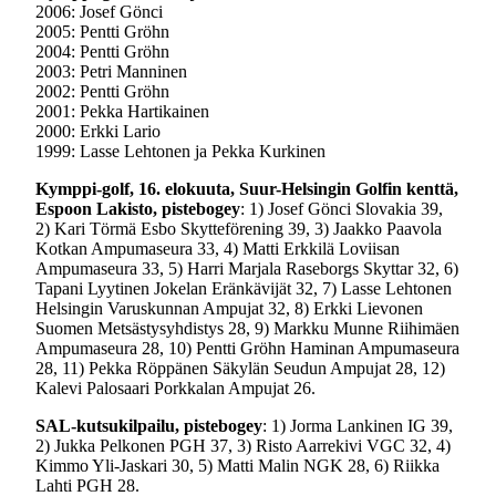
2006: Josef Gönci
2005: Pentti Gröhn
2004: Pentti Gröhn
2003: Petri Manninen
2002: Pentti Gröhn
2001: Pekka Hartikainen
2000: Erkki Lario
1999: Lasse Lehtonen ja Pekka Kurkinen
Kymppi-golf, 16. elokuuta, Suur-Helsingin Golfin kenttä,
Espoon Lakisto, pistebogey
: 1) Josef Gönci Slovakia 39,
2) Kari Törmä Esbo Skytteförening 39, 3) Jaakko Paavola
Kotkan Ampumaseura 33, 4) Matti Erkkilä Loviisan
Ampumaseura 33, 5) Harri Marjala Raseborgs Skyttar 32, 6)
Tapani Lyytinen Jokelan Eränkävijät 32, 7) Lasse Lehtonen
Helsingin Varuskunnan Ampujat 32, 8) Erkki Lievonen
Suomen Metsästysyhdistys 28, 9) Markku Munne Riihimäen
Ampumaseura 28, 10) Pentti Gröhn Haminan Ampumaseura
28, 11) Pekka Röppänen Säkylän Seudun Ampujat 28, 12)
Kalevi Palosaari Porkkalan Ampujat 26.
SAL-kutsukilpailu, pistebogey
: 1) Jorma Lankinen IG 39,
2) Jukka Pelkonen PGH 37, 3) Risto Aarrekivi VGC 32, 4)
Kimmo Yli-Jaskari 30, 5) Matti Malin NGK 28, 6) Riikka
Lahti PGH 28.