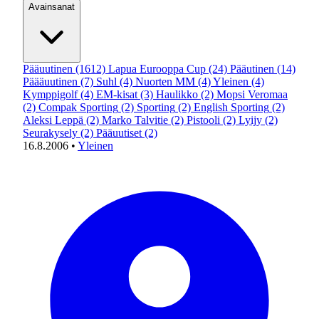
Avainsanat
Pääuutinen
(1612)
Lapua Eurooppa Cup
(24)
Pääutinen
(14)
Päääuutinen
(7)
Suhl
(4)
Nuorten MM
(4)
Yleinen
(4)
Kymppigolf
(4)
EM-kisat
(3)
Haulikko
(2)
Mopsi Veromaa
(2)
Compak Sporting
(2)
Sporting
(2)
English Sporting
(2)
Aleksi Leppä
(2)
Marko Talvitie
(2)
Pistooli
(2)
Lyijy
(2)
Seurakysely
(2)
Pääuutiset
(2)
16.8.2006
•
Yleinen