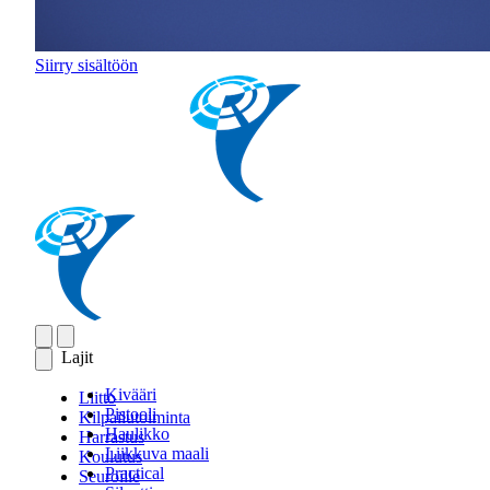
Siirry sisältöön
Lajit
Kivääri
Liitto
Pistooli
Kilpailutoiminta
Haulikko
Harrastus
Liikkuva maali
Koulutus
Practical
Seuroille