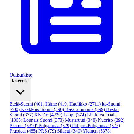
Uutisarkisto
Kategoria
Etelä-Suomi
(401)
Häme
(419)
Haulikko
(2711)
Itä-Suomi
(400)
Kaakkois-Suomi
(390)
Kasa-ammunta
(399)
Keski-
Suomi
(377)
Kivääri
(4229)
Lappi
(374)
Liikkuva maali
(1365)
Lounais-Suomi
(373)
Mustaruuti
(348)
Nuoriso
(292)
Pistooli
(3350)
Pohjanmaa
(379)
Pohjois-Pohjanmaa
(377)
Practical
(485)
PRS
(79)
Siluetti
(340)
Yleinen
(5378)