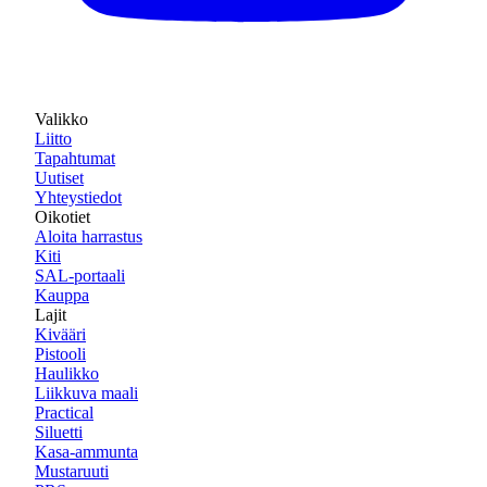
Valikko
Liitto
Tapahtumat
Uutiset
Yhteystiedot
Oikotiet
Aloita harrastus
Kiti
SAL-portaali
Kauppa
Lajit
Kivääri
Pistooli
Haulikko
Liikkuva maali
Practical
Siluetti
Kasa-ammunta
Mustaruuti