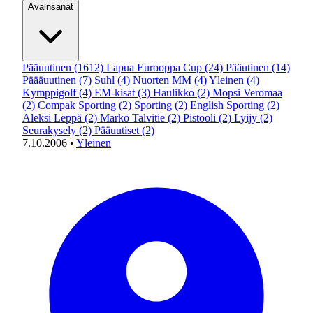
Avainsanat
Pääuutinen
(1612)
Lapua Eurooppa Cup
(24)
Pääutinen
(14)
Päääuutinen
(7)
Suhl
(4)
Nuorten MM
(4)
Yleinen
(4)
Kymppigolf
(4)
EM-kisat
(3)
Haulikko
(2)
Mopsi Veromaa
(2)
Compak Sporting
(2)
Sporting
(2)
English Sporting
(2)
Aleksi Leppä
(2)
Marko Talvitie
(2)
Pistooli
(2)
Lyijy
(2)
Seurakysely
(2)
Pääuutiset
(2)
7.10.2006
•
Yleinen