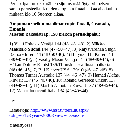
Peruskilpailun keskinäinen sijoitus määräytyi viimeisen
sarjan perusteella. Kuuden ampujan finaali alkaa aikataulun
mukaan klo 16 Suomen aikaa.
Ampumaurheilun maailmancupin finaali, Granada,
Espanja.
Miesten kaksoistrap, 150 kiekon peruskilpailu:
1) Vitali Fokejev Venäjä 144 (48+48+48),
2) Mikko
Mäkitalo Suomi 144 (47+50+47),
3) Rajyavardhan Singh
Rathore Intia 144 (48+50+46), 4) Binyuan Hu Kiina 143
(49+45+49), 5) Vasiliy Mosin Venäjä 141 (48+49+44), 6)
Håkan Dahlby Ruotsi 139/11 uusinnassa finaalipaikasta
(48+46+45), 7) Bill Keever USA 139/10 (46+47+46), 8)
Thomas Turner Australia 137 (44+46+47), 9) Hamad Alafasi
Kuwait 137 (45+46+46), 10) Roland Gerebics Unkari 137
(44+48+45), 11) Mashfi Almutairi Kuwait 137 (48+45+44),
12) Marco Innocenti Italia 134 (45+45+44).
mv
Lisätietoja:
http:///www.issf.tv/default.aspx?
cship=645&year=2006&view=classissue
Yhteistyössä