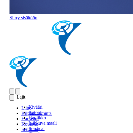
Siirry sisältöön
Lajit
Kivääri
Liitto
Pistooli
Kilpailutoiminta
Haulikko
Harrastus
Liikkuva maali
Koulutus
Practical
Seuroille