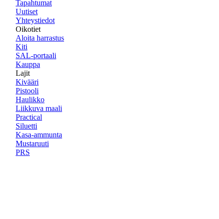
Tapahtumat
Uutiset
Yhteystiedot
Oikotiet
Aloita harrastus
Kiti
SAL-portaali
Kauppa
Lajit
Kivääri
Pistooli
Haulikko
Liikkuva maali
Practical
Siluetti
Kasa-ammunta
Mustaruuti
PRS