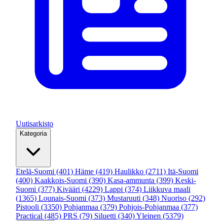
Uutisarkisto
Kategoria
Etelä-Suomi
(401)
Häme
(419)
Haulikko
(2711)
Itä-Suomi
(400)
Kaakkois-Suomi
(390)
Kasa-ammunta
(399)
Keski-
Suomi
(377)
Kivääri
(4229)
Lappi
(374)
Liikkuva maali
(1365)
Lounais-Suomi
(373)
Mustaruuti
(348)
Nuoriso
(292)
Pistooli
(3350)
Pohjanmaa
(379)
Pohjois-Pohjanmaa
(377)
Practical
(485)
PRS
(79)
Siluetti
(340)
Yleinen
(5379)