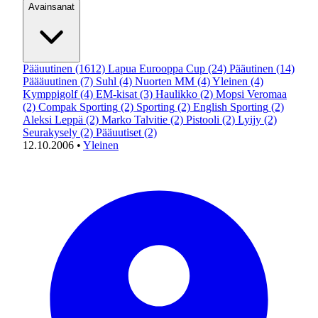
Avainsanat
Pääuutinen
(1612)
Lapua Eurooppa Cup
(24)
Pääutinen
(14)
Päääuutinen
(7)
Suhl
(4)
Nuorten MM
(4)
Yleinen
(4)
Kymppigolf
(4)
EM-kisat
(3)
Haulikko
(2)
Mopsi Veromaa
(2)
Compak Sporting
(2)
Sporting
(2)
English Sporting
(2)
Aleksi Leppä
(2)
Marko Talvitie
(2)
Pistooli
(2)
Lyijy
(2)
Seurakysely
(2)
Pääuutiset
(2)
12.10.2006
•
Yleinen