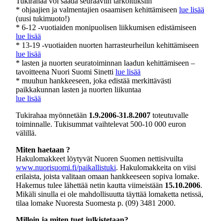
Tukirahaa voi saada seuraaviin tarkoituksiin
* ohjaajien ja valmentajien osaamisen kehittämiseen
lue lisää
(uusi tukimuoto!)
* 6-12 -vuotiaiden monipuolisen liikkumisen edistämiseen
lue lisää
* 13-19 -vuotiaiden nuorten harrasteurheilun kehittämiseen
lue lisää
* lasten ja nuorten seuratoiminnan laadun kehittämiseen –
tavoitteena Nuori Suomi Sinetti
lue lisää
* muuhun hankkeeseen, joka edistää merkittävästi
paikkakunnan lasten ja nuorten liikuntaa
lue lisää
Tukirahaa myönnetään
1.9.2006-31.8.2007
toteutuvalle
toiminnalle. Tukisummat vaihtelevat 500-10 000 euron
välillä.
Miten haetaan ?
Hakulomakkeet löytyvät Nuoren Suomen nettisivuilta
www.nuorisuomi.fi/paikallistuki
. Hakulomakkeita on viisi
erilaista, joista valitaan omaan hankkeeseen sopiva lomake.
Hakemus tulee lähettää netin kautta viimeistään
15.10.2006
.
Mikäli sinulla ei ole mahdollisuutta täyttää lomaketta netissä,
tilaa lomake Nuoresta Suomesta p. (09) 3481 2000.
Milloin ja miten tuet julkistetaan?