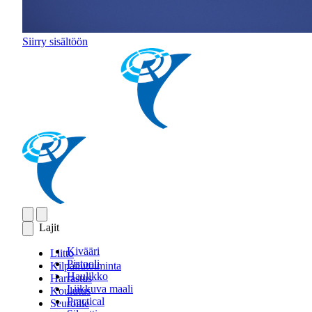
Siirry sisältöön
Lajit
Kivääri
Liitto
Pistooli
Kilpailutoiminta
Haulikko
Harrastus
Liikkuva maali
Koulutus
Practical
Seuroille