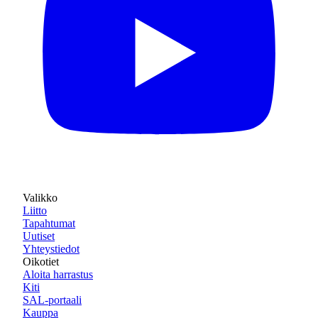
Valikko
Liitto
Tapahtumat
Uutiset
Yhteystiedot
Oikotiet
Aloita harrastus
Kiti
SAL-portaali
Kauppa