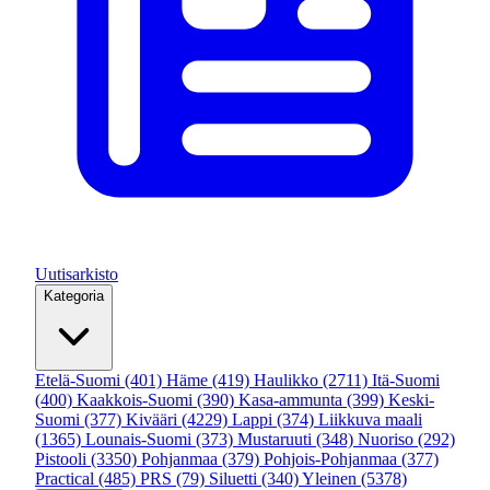
Uutisarkisto
Kategoria
Etelä-Suomi
(401)
Häme
(419)
Haulikko
(2711)
Itä-Suomi
(400)
Kaakkois-Suomi
(390)
Kasa-ammunta
(399)
Keski-
Suomi
(377)
Kivääri
(4229)
Lappi
(374)
Liikkuva maali
(1365)
Lounais-Suomi
(373)
Mustaruuti
(348)
Nuoriso
(292)
Pistooli
(3350)
Pohjanmaa
(379)
Pohjois-Pohjanmaa
(377)
Practical
(485)
PRS
(79)
Siluetti
(340)
Yleinen
(5378)