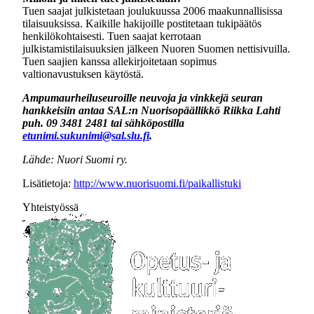
Tuen saajat julkistetaan joulukuussa 2006 maakunnallisissa
tilaisuuksissa. Kaikille hakijoille postitetaan tukipäätös
henkilökohtaisesti. Tuen saajat kerrotaan
julkistamistilaisuuksien jälkeen Nuoren Suomen nettisivuilla.
Tuen saajien kanssa allekirjoitetaan sopimus
valtionavustuksen käytöstä.
Ampumaurheiluseuroille neuvoja ja vinkkejä seuran
hankkeisiin antaa SAL:n Nuorisopäällikkö Riikka Lahti
puh. 09 3481 2481 tai sähköpostilla
etunimi.sukunimi@sal.slu.fi
.
Lähde: Nuori Suomi ry.
Lisätietoja:
http://www.nuorisuomi.fi/paikallistuki
Yhteistyössä