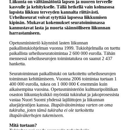
Liikunta on välttämätöntä lapsen ja nuoren terveelle
kasvulle ja kehitykselle. Tällä hetkellä vain kolmasosa
lapsista liikkuu terveyden kannalta riittävästi.
Urheiluseurat voivat sytyttää lapsessa liikkumisen
kipinän. Mukavat kokemukset seuratoiminnassa
kannustavat lasta ja nuorta säännölliseen liikunnan
harrastamiseen.
Opetusministeriö käynnisti lasten liikunnan
paikallistukiohjelman vuonna 1999. Tukiohjelmalla on tuettu
paikallista urheiluseuratoimintaa 2 600 000 eurolla. Tähän
mennessä urheiluseurojen toimintatukea on saanut 2 437
hanketta.
Seuratoiminnan paikallistuki on tarkoitettu urheiluseurojen
toiminnan kehittämiseen. Vuonna 2006 toimintaa tuetaan 1
400 000 eurolla, tukea on 1 000 000 € enemmän kuin
aikaisempina vuosina. Opetusministeriön kulttuuripolitiikan
osaston liikuntayksikkö myöntää tukirahat ja jakoprosessista
vastaa Nuori Suomi yhdessä lajiliittojen ja liikunnan
aluejärjestöjen kanssa.
Iltapäivätoimintaa varten on oma
tukiraha, joten tämä tukiraha ei ole tarkoitettu
iltapäiväkerhojen tukemiseen.
Mitä tuetaan?