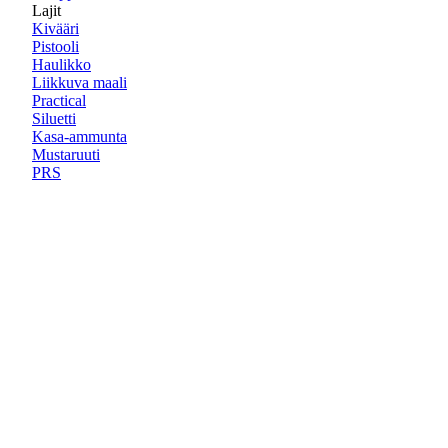
Lajit
Kivääri
Pistooli
Haulikko
Liikkuva maali
Practical
Siluetti
Kasa-ammunta
Mustaruuti
PRS