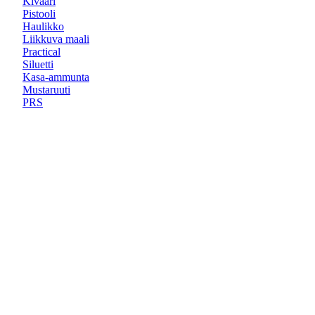
Kivääri
Pistooli
Haulikko
Liikkuva maali
Practical
Siluetti
Kasa-ammunta
Mustaruuti
PRS