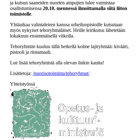
ja kutsun saaneiden nuorten ampujien tulee varmistaa
osallistumisensa
20.10. mennessä ilmoittamalla siitä liiton
toimistolle
.
Yhtäaikaa valintaleiren kanssa urheiluopistoille kutsutaan
myös nykyiset tehoryhmäläiset. Heille leirikutsu lähetetään
lokakuun ensimmäisellä viikolla.
Tehoryhmiin kuuluu tällä hetkellä kolme lajiryhmää: kivääri,
pistooli ja riistamaali.
Lue lisää tehoryhmistä alla olevan linkin kautta!
Lisätietoja:
/nuorisotoiminta/tehoryhmat/
Yhteistyössä