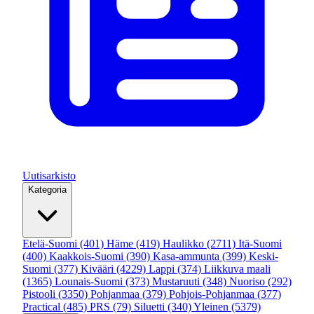
Uutisarkisto
Kategoria
Etelä-Suomi
(401)
Häme
(419)
Haulikko
(2711)
Itä-Suomi
(400)
Kaakkois-Suomi
(390)
Kasa-ammunta
(399)
Keski-
Suomi
(377)
Kivääri
(4229)
Lappi
(374)
Liikkuva maali
(1365)
Lounais-Suomi
(373)
Mustaruuti
(348)
Nuoriso
(292)
Pistooli
(3350)
Pohjanmaa
(379)
Pohjois-Pohjanmaa
(377)
Practical
(485)
PRS
(79)
Siluetti
(340)
Yleinen
(5379)