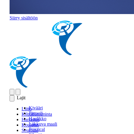
Siirry sisältöön
Lajit
Kivääri
Liitto
Pistooli
Kilpailutoiminta
Haulikko
Harrastus
Liikkuva maali
Koulutus
Practical
Seuroille