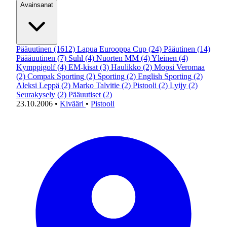
Avainsanat
Pääuutinen
(1612)
Lapua Eurooppa Cup
(24)
Pääutinen
(14)
Päääuutinen
(7)
Suhl
(4)
Nuorten MM
(4)
Yleinen
(4)
Kymppigolf
(4)
EM-kisat
(3)
Haulikko
(2)
Mopsi Veromaa
(2)
Compak Sporting
(2)
Sporting
(2)
English Sporting
(2)
Aleksi Leppä
(2)
Marko Talvitie
(2)
Pistooli
(2)
Lyijy
(2)
Seurakysely
(2)
Pääuutiset
(2)
23.10.2006
•
Kivääri
•
Pistooli