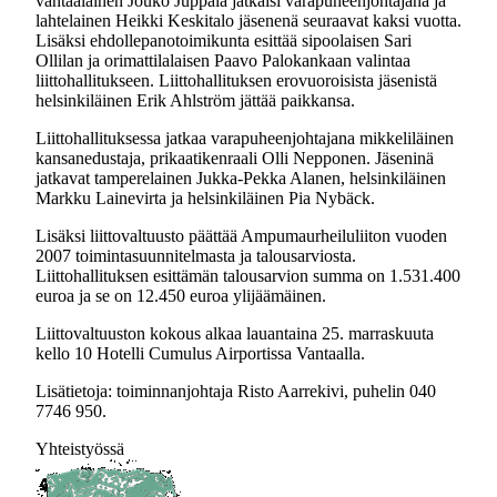
vantaalainen Jouko Juppala jatkaisi varapuheenjohtajana ja
lahtelainen Heikki Keskitalo jäsenenä seuraavat kaksi vuotta.
Lisäksi ehdollepanotoimikunta esittää sipoolaisen Sari
Ollilan ja orimattilalaisen Paavo Palokankaan valintaa
liittohallitukseen. Liittohallituksen erovuoroisista jäsenistä
helsinkiläinen Erik Ahlström jättää paikkansa.
Liittohallituksessa jatkaa varapuheenjohtajana mikkeliläinen
kansanedustaja, prikaatikenraali Olli Nepponen. Jäseninä
jatkavat tamperelainen Jukka-Pekka Alanen, helsinkiläinen
Markku Lainevirta ja helsinkiläinen Pia Nybäck.
Lisäksi liittovaltuusto päättää Ampumaurheiluliiton vuoden
2007 toimintasuunnitelmasta ja talousarviosta.
Liittohallituksen esittämän talousarvion summa on 1.531.400
euroa ja se on 12.450 euroa ylijäämäinen.
Liittovaltuuston kokous alkaa lauantaina 25. marraskuuta
kello 10 Hotelli Cumulus Airportissa Vantaalla.
Lisätietoja: toiminnanjohtaja Risto Aarrekivi, puhelin 040
7746 950.
Yhteistyössä