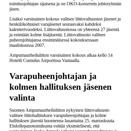
toimitusjohtajan sijaisena ja on OKO-konsernin johtoryhmän
jäsen.
Lisäksi varsinainen kokous valitsee liittovaltuuston jäsenet ja
henkilökohtaiset varajäsenet seuraavaksi kahdeksi
kalenterivuodeksi. Liittovaltuustossa on yhteensä 27 jäsentä
ja enintään kolme lisäjäsentä. Liittovaltuusto valitsee
puheenjohtajansa ensimmäisessä kokouksessaan
maaliskuussa 2007.
Ampumaurheiluliiton varsinainen kokous alkaa kello 14
Hotelli Cumulus Airportissa Vantaalla.
Varapuheenjohtajan ja
kolmen hallituksen jäsenen
valinta
Suomen Ampumaurheiluliiton nykyinen liittovaltuusto
valitsee liittohallituksen varapuheenjohtajan ja kolme
hallituksen jäsentä huomenna lauantaina 25. marraskuuta.
Ehdollepanotoimikunta esittää yksimielisesti, että