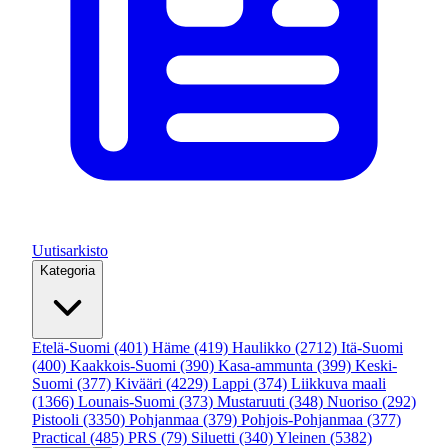
Uutisarkisto
Kategoria
Etelä-Suomi
(401)
Häme
(419)
Haulikko
(2712)
Itä-Suomi
(400)
Kaakkois-Suomi
(390)
Kasa-ammunta
(399)
Keski-
Suomi
(377)
Kivääri
(4229)
Lappi
(374)
Liikkuva maali
(1366)
Lounais-Suomi
(373)
Mustaruuti
(348)
Nuoriso
(292)
Pistooli
(3350)
Pohjanmaa
(379)
Pohjois-Pohjanmaa
(377)
Practical
(485)
PRS
(79)
Siluetti
(340)
Yleinen
(5382)