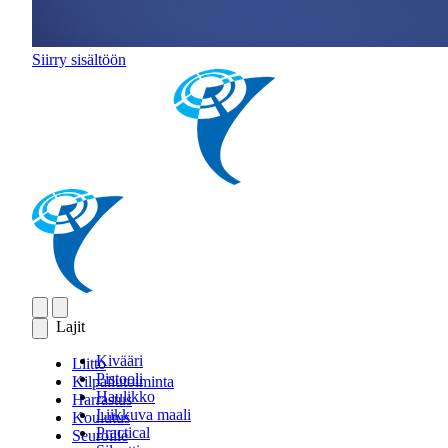
Siirry sisältöön
Lajit
Kivääri
Liitto
Pistooli
Kilpailutoiminta
Haulikko
Harrastus
Liikkuva maali
Koulutus
Practical
Seuroille