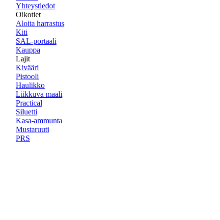
Yhteystiedot
Oikotiet
Aloita harrastus
Kiti
SAL-portaali
Kauppa
Lajit
Kivääri
Pistooli
Haulikko
Liikkuva maali
Practical
Siluetti
Kasa-ammunta
Mustaruuti
PRS