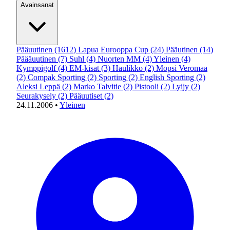
Avainsanat
Pääuutinen
(1612)
Lapua Eurooppa Cup
(24)
Pääutinen
(14)
Päääuutinen
(7)
Suhl
(4)
Nuorten MM
(4)
Yleinen
(4)
Kymppigolf
(4)
EM-kisat
(3)
Haulikko
(2)
Mopsi Veromaa
(2)
Compak Sporting
(2)
Sporting
(2)
English Sporting
(2)
Aleksi Leppä
(2)
Marko Talvitie
(2)
Pistooli
(2)
Lyijy
(2)
Seurakysely
(2)
Pääuutiset
(2)
24.11.2006
•
Yleinen