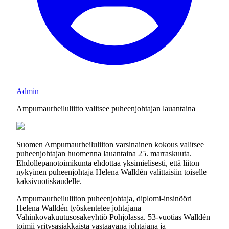
Admin
Ampumaurheiluliitto valitsee puheenjohtajan lauantaina
Suomen Ampumaurheiluliiton varsinainen kokous valitsee
puheenjohtajan huomenna lauantaina 25. marraskuuta.
Ehdollepanotoimikunta ehdottaa yksimielisesti, että liiton
nykyinen puheenjohtaja Helena Walldén valittaisiin toiselle
kaksivuotiskaudelle.
Ampumaurheiluliiton puheenjohtaja, diplomi-insinööri
Helena Walldén työskentelee johtajana
Vahinkovakuutusosakeyhtiö Pohjolassa. 53-vuotias Walldén
toimii yritysasiakkaista vastaavana johtajana ja