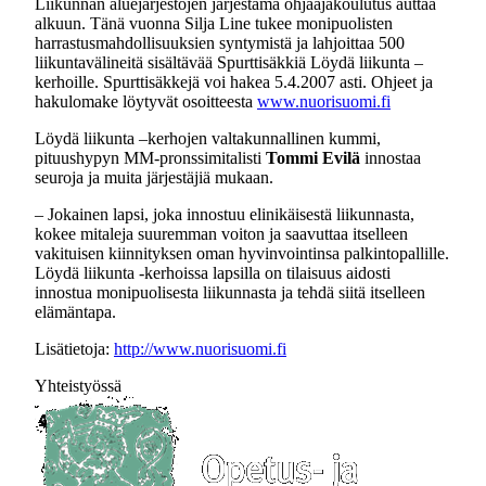
Liikunnan aluejärjestöjen järjestämä ohjaajakoulutus auttaa
alkuun. Tänä vuonna Silja Line tukee monipuolisten
harrastusmahdollisuuksien syntymistä ja lahjoittaa 500
liikuntavälineitä sisältävää Spurttisäkkiä Löydä liikunta –
kerhoille. Spurttisäkkejä voi hakea 5.4.2007 asti. Ohjeet ja
hakulomake löytyvät osoitteesta
www.nuorisuomi.fi
Löydä liikunta –kerhojen valtakunnallinen kummi,
pituushypyn MM-pronssimitalisti
Tommi Evilä
innostaa
seuroja ja muita järjestäjiä mukaan.
– Jokainen lapsi, joka innostuu elinikäisestä liikunnasta,
kokee mitaleja suuremman voiton ja saavuttaa itselleen
vakituisen kiinnityksen oman hyvinvointinsa palkintopallille.
Löydä liikunta -kerhoissa lapsilla on tilaisuus aidosti
innostua monipuolisesta liikunnasta ja tehdä siitä itselleen
elämäntapa.
Lisätietoja:
http://www.nuorisuomi.fi
Yhteistyössä