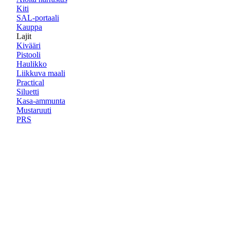
Kiti
SAL-portaali
Kauppa
Lajit
Kivääri
Pistooli
Haulikko
Liikkuva maali
Practical
Siluetti
Kasa-ammunta
Mustaruuti
PRS