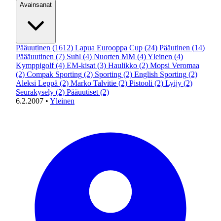
Avainsanat
Pääuutinen
(1612)
Lapua Eurooppa Cup
(24)
Pääutinen
(14)
Päääuutinen
(7)
Suhl
(4)
Nuorten MM
(4)
Yleinen
(4)
Kymppigolf
(4)
EM-kisat
(3)
Haulikko
(2)
Mopsi Veromaa
(2)
Compak Sporting
(2)
Sporting
(2)
English Sporting
(2)
Aleksi Leppä
(2)
Marko Talvitie
(2)
Pistooli
(2)
Lyijy
(2)
Seurakysely
(2)
Pääuutiset
(2)
6.2.2007
•
Yleinen