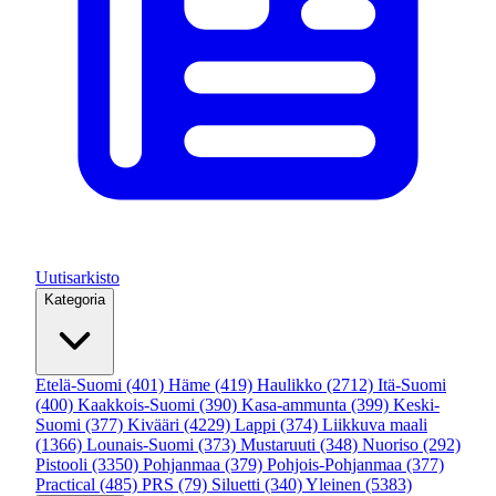
Uutisarkisto
Kategoria
Etelä-Suomi
(401)
Häme
(419)
Haulikko
(2712)
Itä-Suomi
(400)
Kaakkois-Suomi
(390)
Kasa-ammunta
(399)
Keski-
Suomi
(377)
Kivääri
(4229)
Lappi
(374)
Liikkuva maali
(1366)
Lounais-Suomi
(373)
Mustaruuti
(348)
Nuoriso
(292)
Pistooli
(3350)
Pohjanmaa
(379)
Pohjois-Pohjanmaa
(377)
Practical
(485)
PRS
(79)
Siluetti
(340)
Yleinen
(5383)