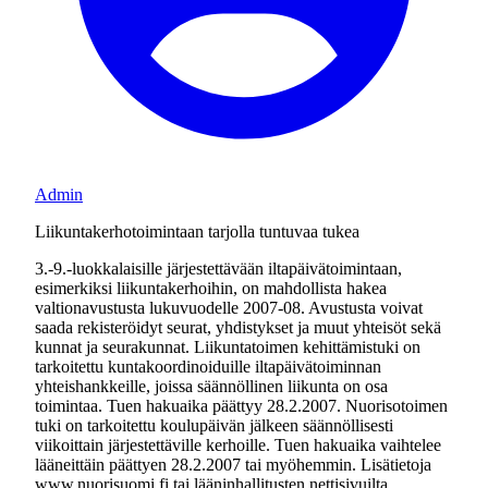
Admin
Liikuntakerhotoimintaan tarjolla tuntuvaa tukea
3.-9.-luokkalaisille järjestettävään iltapäivätoimintaan,
esimerkiksi liikuntakerhoihin, on mahdollista hakea
valtionavustusta lukuvuodelle 2007-08. Avustusta voivat
saada rekisteröidyt seurat, yhdistykset ja muut yhteisöt sekä
kunnat ja seurakunnat. Liikuntatoimen kehittämistuki on
tarkoitettu kuntakoordinoiduille iltapäivätoiminnan
yhteishankkeille, joissa säännöllinen liikunta on osa
toimintaa. Tuen hakuaika päättyy 28.2.2007. Nuorisotoimen
tuki on tarkoitettu koulupäivän jälkeen säännöllisesti
viikoittain järjestettäville kerhoille. Tuen hakuaika vaihtelee
lääneittäin päättyen 28.2.2007 tai myöhemmin. Lisätietoja
www.nuorisuomi.fi tai lääninhallitusten nettisivuilta.