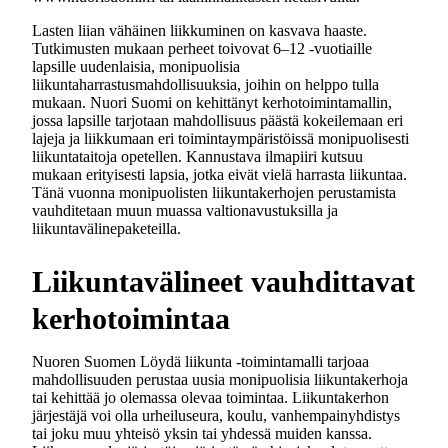
Lasten liian vähäinen liikkuminen on kasvava haaste.
Tutkimusten mukaan perheet toivovat 6–12 -vuotiaille
lapsille uudenlaisia, monipuolisia
liikuntaharrastusmahdollisuuksia, joihin on helppo tulla
mukaan. Nuori Suomi on kehittänyt kerhotoimintamallin,
jossa lapsille tarjotaan mahdollisuus päästä kokeilemaan eri
lajeja ja liikkumaan eri toimintaympäristöissä monipuolisesti
liikuntataitoja opetellen. Kannustava ilmapiiri kutsuu
mukaan erityisesti lapsia, jotka eivät vielä harrasta liikuntaa.
Tänä vuonna monipuolisten liikuntakerhojen perustamista
vauhditetaan muun muassa valtionavustuksilla ja
liikuntavälinepaketeilla.
Liikuntavälineet vauhdittavat
kerhotoimintaa
Nuoren Suomen Löydä liikunta -toimintamalli tarjoaa
mahdollisuuden perustaa uusia monipuolisia liikuntakerhoja
tai kehittää jo olemassa olevaa toimintaa. Liikuntakerhon
järjestäjä voi olla urheiluseura, koulu, vanhempainyhdistys
tai joku muu yhteisö yksin tai yhdessä muiden kanssa.