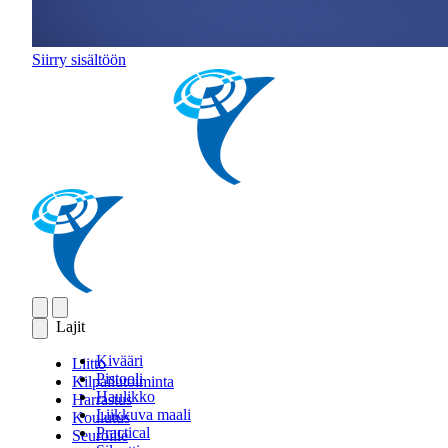
Siirry sisältöön
Lajit
Kivääri
Liitto
Pistooli
Kilpailutoiminta
Haulikko
Harrastus
Liikkuva maali
Koulutus
Practical
Seuroille