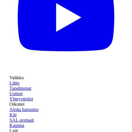
Valikko
Liitto
Tapahtumat
Uutiset
Yhteystiedot
Oikotiet
Aloita harrastus
Kiti
SAL-portaali
Kauppa
Lajit