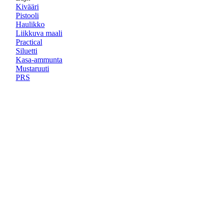
Kivääri
Pistooli
Haulikko
Liikkuva maali
Practical
Siluetti
Kasa-ammunta
Mustaruuti
PRS