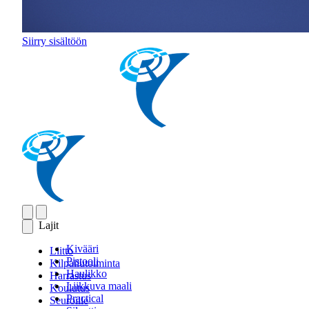
Siirry sisältöön
Lajit
Kivääri
Liitto
Pistooli
Kilpailutoiminta
Haulikko
Harrastus
Liikkuva maali
Koulutus
Practical
Seuroille