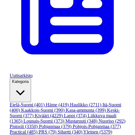
Uutisarkisto
Kategoria
Etelä-Suomi
(401)
Häme
(419)
Haulikko
(2711)
Itä-Suomi
(400)
Kaakkois-Suomi
(390)
Kasa-ammunta
(399)
Keski-
Suomi
(377)
Kivääri
(4229)
Lappi
(374)
Liikkuva maali
(1365)
Lounais-Suomi
(373)
Mustaruuti
(348)
Nuoriso
(292)
Pistooli
(3350)
Pohjanmaa
(379)
Pohjois-Pohjanmaa
(377)
Practical
(485)
PRS
(79)
Siluetti
(340)
Yleinen
(5379)