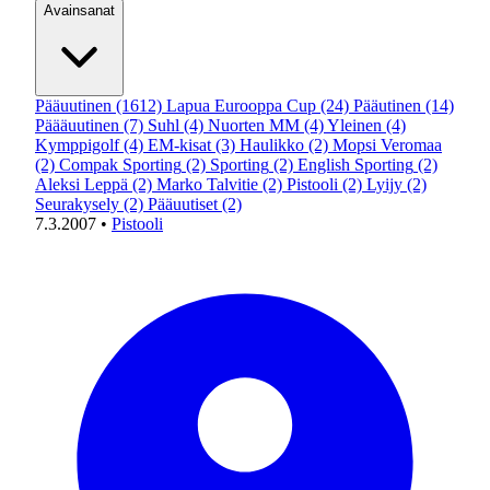
Avainsanat
Pääuutinen
(1612)
Lapua Eurooppa Cup
(24)
Pääutinen
(14)
Päääuutinen
(7)
Suhl
(4)
Nuorten MM
(4)
Yleinen
(4)
Kymppigolf
(4)
EM-kisat
(3)
Haulikko
(2)
Mopsi Veromaa
(2)
Compak Sporting
(2)
Sporting
(2)
English Sporting
(2)
Aleksi Leppä
(2)
Marko Talvitie
(2)
Pistooli
(2)
Lyijy
(2)
Seurakysely
(2)
Pääuutiset
(2)
7.3.2007
•
Pistooli