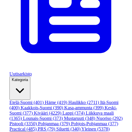
Uutisarkisto
Kategoria
Etelä-Suomi
(401)
Häme
(419)
Haulikko
(2711)
Itä-Suomi
(400)
Kaakkois-Suomi
(390)
Kasa-ammunta
(399)
Keski-
Suomi
(377)
Kivääri
(4229)
Lappi
(374)
Liikkuva maali
(1365)
Lounais-Suomi
(373)
Mustaruuti
(348)
Nuoriso
(292)
Pistooli
(3350)
Pohjanmaa
(379)
Pohjois-Pohjanmaa
(377)
Practical
(485)
PRS
(79)
Siluetti
(340)
Yleinen
(5378)