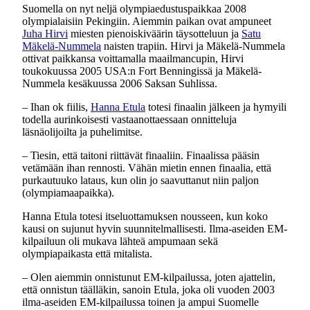
Suomella on nyt neljä olympiaedustuspaikkaa 2008
olympialaisiin Pekingiin. Aiemmin paikan ovat ampuneet
Juha Hirvi
miesten pienoiskiväärin täysotteluun ja
Satu
Mäkelä-Nummela
naisten trapiin. Hirvi ja Mäkelä-Nummela
ottivat paikkansa voittamalla maailmancupin, Hirvi
toukokuussa 2005 USA:n Fort Benningissä ja Mäkelä-
Nummela kesäkuussa 2006 Saksan Suhlissa.
– Ihan ok fiilis,
Hanna Etula
totesi finaalin jälkeen ja hymyili
todella aurinkoisesti vastaanottaessaan onnitteluja
läsnäolijoilta ja puhelimitse.
– Tiesin, että taitoni riittävät finaaliin. Finaalissa pääsin
vetämään ihan rennosti. Vähän mietin ennen finaalia, että
purkautuuko lataus, kun olin jo saavuttanut niin paljon
(olympiamaapaikka).
Hanna Etula totesi itseluottamuksen nousseen, kun koko
kausi on sujunut hyvin suunnitelmallisesti. Ilma-aseiden EM-
kilpailuun oli mukava lähteä ampumaan sekä
olympiapaikasta että mitalista.
– Olen aiemmin onnistunut EM-kilpailussa, joten ajattelin,
että onnistun täälläkin, sanoin Etula, joka oli vuoden 2003
ilma-aseiden EM-kilpailussa toinen ja ampui Suomelle