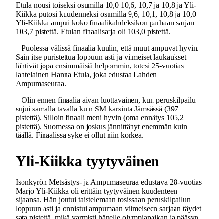
Etula nousi toiseksi osumilla 10,0 10,6, 10,7 ja 10,8 ja Yli-
Kiikka putosi kuudenneksi osumilla 9,6, 10,1, 10,8 ja 10,0.
Yli-Kiikka ampui koko finaalikahdeksikon parhaan sarjan
103,7 pistettä. Etulan finaalisarja oli 103,0 pistettä.
– Puolessa välissä finaalia kuulin, että muut ampuvat hyvin.
Sain itse puristettua loppuun asti ja viimeiset laukaukset
lähtivät jopa ensimmäisiä helpommin, totesi 25-vuotias
lahtelainen Hanna Etula, joka edustaa Lahden
Ampumaseuraa.
– Olin ennen finaalia aivan luottavainen, kun peruskilpailu
sujui samalla tavalla kuin SM-karsinta Jämsässä (397
pistettä). Silloin finaali meni hyvin (oma ennätys 105,2
pistettä). Suomessa on joskus jännittänyt enemmän kuin
täällä. Finaalissa syke ei ollut niin korkea.
Yli-Kiikka tyytyväinen
Isonkyrön Metsästys- ja Ampumaseuraa edustava 28-vuotias
Marjo Yli-Kiikka oli erittäin tyytyväinen kuudenteen
sijaansa. Hän joutui taistelemaan tosissaan peruskilpailun
loppuun asti ja onnistui ampumaan viimeiseen sarjaan täydet
sata pistettä, mikä varmisti hänelle olympiapaikan ja pääsyn