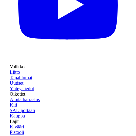
Valikko
Liitto
Tapahtumat
Uutiset
Yhteystiedot
Oikotiet
Aloita harrastus
Kiti
SAL-portaali
Kauppa
Lajit
Kivääri
Pistooli