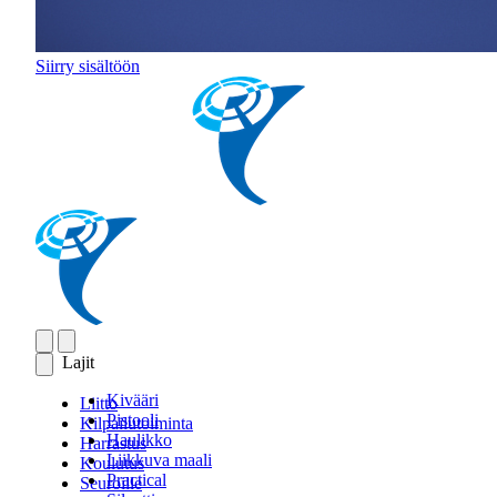
Siirry sisältöön
Lajit
Kivääri
Liitto
Pistooli
Kilpailutoiminta
Haulikko
Harrastus
Liikkuva maali
Koulutus
Practical
Seuroille