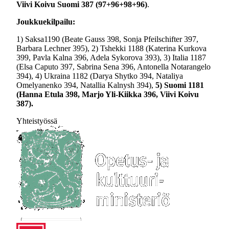
Viivi Koivu Suomi 387 (97+96+98+96)
.
Joukkuekilpailu:
1) Saksa1190 (Beate Gauss 398, Sonja Pfeilschifter 397,
Barbara Lechner 395), 2) Tshekki 1188 (Katerina Kurkova
399, Pavla Kalna 396, Adela Sykorova 393), 3) Italia 1187
(Elsa Caputo 397, Sabrina Sena 396, Antonella Notarangelo
394), 4) Ukraina 1182 (Darya Shytko 394, Nataliya
Omelyanenko 394, Natallia Kalnysh 394),
5) Suomi 1181
(Hanna Etula 398, Marjo Yli-Kiikka 396, Viivi Koivu
387).
Yhteistyössä