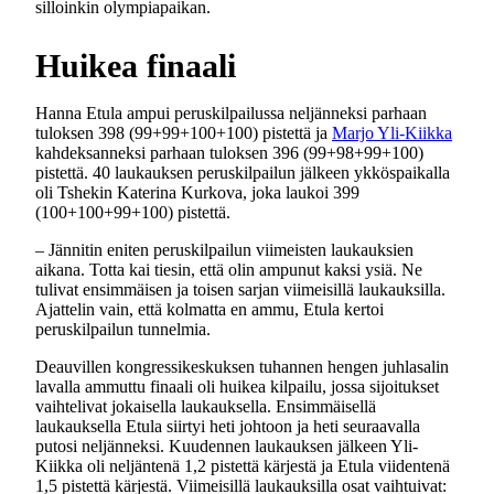
silloinkin olympiapaikan.
Huikea finaali
Hanna Etula ampui peruskilpailussa neljänneksi parhaan
tuloksen 398 (99+99+100+100) pistettä ja
Marjo Yli-Kiikka
kahdeksanneksi parhaan tuloksen 396 (99+98+99+100)
pistettä. 40 laukauksen peruskilpailun jälkeen ykköspaikalla
oli Tshekin Katerina Kurkova, joka laukoi 399
(100+100+99+100) pistettä.
– Jännitin eniten peruskilpailun viimeisten laukauksien
aikana. Totta kai tiesin, että olin ampunut kaksi ysiä. Ne
tulivat ensimmäisen ja toisen sarjan viimeisillä laukauksilla.
Ajattelin vain, että kolmatta en ammu, Etula kertoi
peruskilpailun tunnelmia.
Deauvillen kongressikeskuksen tuhannen hengen juhlasalin
lavalla ammuttu finaali oli huikea kilpailu, jossa sijoitukset
vaihtelivat jokaisella laukauksella. Ensimmäisellä
laukauksella Etula siirtyi heti johtoon ja heti seuraavalla
putosi neljänneksi. Kuudennen laukauksen jälkeen Yli-
Kiikka oli neljäntenä 1,2 pistettä kärjestä ja Etula viidentenä
1,5 pistettä kärjestä. Viimeisillä laukauksilla osat vaihtuivat: