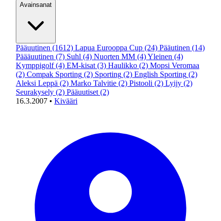
Avainsanat
Pääuutinen
(1612)
Lapua Eurooppa Cup
(24)
Pääutinen
(14)
Päääuutinen
(7)
Suhl
(4)
Nuorten MM
(4)
Yleinen
(4)
Kymppigolf
(4)
EM-kisat
(3)
Haulikko
(2)
Mopsi Veromaa
(2)
Compak Sporting
(2)
Sporting
(2)
English Sporting
(2)
Aleksi Leppä
(2)
Marko Talvitie
(2)
Pistooli
(2)
Lyijy
(2)
Seurakysely
(2)
Pääuutiset
(2)
16.3.2007
•
Kivääri