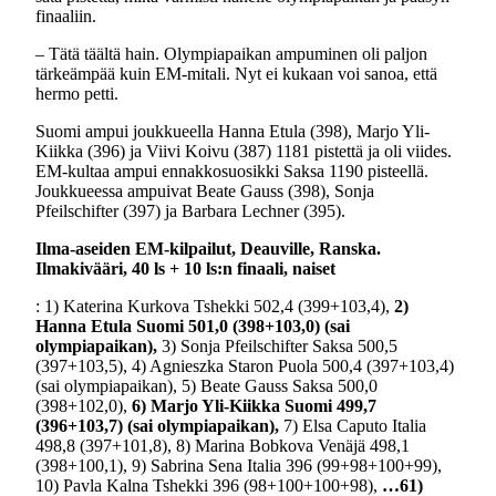
finaaliin.
– Tätä täältä hain. Olympiapaikan ampuminen oli paljon
tärkeämpää kuin EM-mitali. Nyt ei kukaan voi sanoa, että
hermo petti.
Suomi ampui joukkueella Hanna Etula (398), Marjo Yli-
Kiikka (396) ja Viivi Koivu (387) 1181 pistettä ja oli viides.
EM-kultaa ampui ennakkosuosikki Saksa 1190 pisteellä.
Joukkueessa ampuivat Beate Gauss (398), Sonja
Pfeilschifter (397) ja Barbara Lechner (395).
Ilma-aseiden EM-kilpailut, Deauville, Ranska.
Ilmakivääri, 40 ls + 10 ls:n finaali, naiset
: 1) Katerina Kurkova Tshekki 502,4 (399+103,4),
2)
Hanna Etula Suomi 501,0 (398+103,0) (sai
olympiapaikan),
3) Sonja Pfeilschifter Saksa 500,5
(397+103,5), 4) Agnieszka Staron Puola 500,4 (397+103,4)
(sai olympiapaikan), 5) Beate Gauss Saksa 500,0
(398+102,0),
6) Marjo Yli-Kiikka Suomi 499,7
(396+103,7) (sai olympiapaikan),
7) Elsa Caputo Italia
498,8 (397+101,8), 8) Marina Bobkova Venäjä 498,1
(398+100,1), 9) Sabrina Sena Italia 396 (99+98+100+99),
10) Pavla Kalna Tshekki 396 (98+100+100+98),
…61)