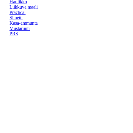
Haulikko
Liikkuva maali
Practical
Siluetti
Kasa-ammunta
Mustaruuti
PRS