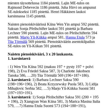
miesten täysottelussa 1184 pistettä. Lajin ME-tulos on
Rajmond Debevecin 1186 pistettä. Juha Hirvi on ampunut
SE-tulokseksi 1185 pistettä. Henri Häkkinen laukoi
karsinnassa 1145 pistettä.
Naisten pienoiskiväärissä Kiina Wen Yin ampui 592 pistettä.
Saksan Sonja Pfeilschifter laukoi 591 pistettä ja Barbara
Lechner 590 pistettä. Lajin ME-tulos on Pfeilschifterin 594
pistettä.
Marjo Yli-Kiikka
ampui 581,
Hanna Etula
573 ja
Tiia Törmälä
569 pistettä. Pienoiskiväärin asentokilpailun
SE-tulos on Yli-Kiikan 591 pistettä.
Naisten pienoiskivääri, 3 x 20 laukausta.
1. karsintaerä
: 1) Wen Yin Kiina 592 (makuu 197 + pysty 197 + polvi
198), 2) Eva Friedel Saksa 587, 3) Charlotte Jakobsen
Tanska 586, …20) Tiia Törmälä 569 (196+187+186).
2. karsintaerä
: 1) Barbara Lechner Saksa 590
(198+196+196), 2) Beata Krzyzewsky Puola 583, 3) Lidija
Mihajlovic Serbia 582, …5) Marjo Yli-Kiikka Suomi 581
(197+193+191).
3. karsintaerä
: 1) Sonja Pfeilschifter Saksa 591 (200 + 195
+ 196), 2) Xiangyan Wan Kiina 581, 3) Marica Masina Italia
579, …7) Hanna Etula Suomi 573 (194+188+191),