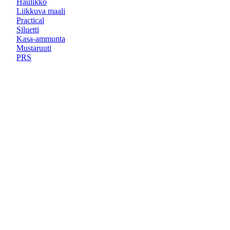
Haulikko
Liikkuva maali
Practical
Siluetti
Kasa-ammunta
Mustaruuti
PRS