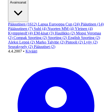
Avainsanat
Pääuutinen
(1612)
Lapua Eurooppa Cup
(24)
Pääutinen
(14)
Päääuutinen
(7)
Suhl
(4)
Nuorten MM
(4)
Yleinen
(4)
Kymppigolf
(4)
EM-kisat
(3)
Haulikko
(2)
Mopsi Veromaa
(2)
Compak Sporting
(2)
Sporting
(2)
English Sporting
(2)
Aleksi Leppä
(2)
Marko Talvitie
(2)
Pistooli
(2)
Lyijy
(2)
Seurakysely
(2)
Pääuutiset
(2)
4.4.2007
•
Kivääri