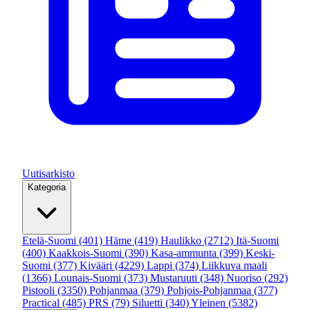
Uutisarkisto
Kategoria
Etelä-Suomi
(401)
Häme
(419)
Haulikko
(2712)
Itä-Suomi
(400)
Kaakkois-Suomi
(390)
Kasa-ammunta
(399)
Keski-
Suomi
(377)
Kivääri
(4229)
Lappi
(374)
Liikkuva maali
(1366)
Lounais-Suomi
(373)
Mustaruuti
(348)
Nuoriso
(292)
Pistooli
(3350)
Pohjanmaa
(379)
Pohjois-Pohjanmaa
(377)
Practical
(485)
PRS
(79)
Siluetti
(340)
Yleinen
(5382)