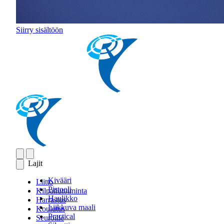
Siirry sisältöön
Lajit
Kivääri
Liitto
Pistooli
Kilpailutoiminta
Haulikko
Harrastus
Liikkuva maali
Koulutus
Practical
Seuroille