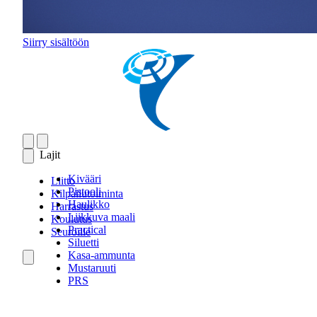
Siirry sisältöön
Lajit
Kivääri
Liitto
Pistooli
Kilpailutoiminta
Haulikko
Harrastus
Liikkuva maali
Koulutus
Practical
Seuroille
Siluetti
Kasa-ammunta
Mustaruuti
PRS