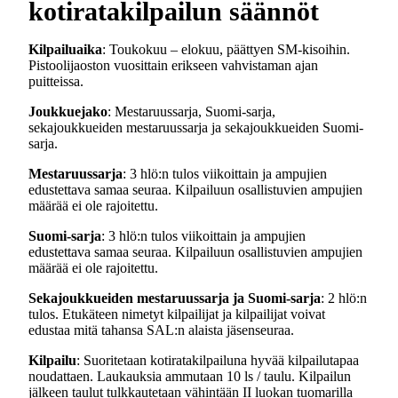
kotiratakilpailun säännöt
Kilpailuaika
: Toukokuu – elokuu, päättyen SM-kisoihin.
Pistoolijaoston vuosittain erikseen vahvistaman ajan
puitteissa.
Joukkuejako
: Mestaruussarja, Suomi-sarja,
sekajoukkueiden mestaruussarja ja sekajoukkueiden Suomi-
sarja.
Mestaruussarja
: 3 hlö:n tulos viikoittain ja ampujien
edustettava samaa seuraa. Kilpailuun osallistuvien ampujien
määrää ei ole rajoitettu.
Suomi-sarja
: 3 hlö:n tulos viikoittain ja ampujien
edustettava samaa seuraa. Kilpailuun osallistuvien ampujien
määrää ei ole rajoitettu.
Sekajoukkueiden mestaruussarja ja Suomi-sarja
: 2 hlö:n
tulos. Etukäteen nimetyt kilpailijat ja kilpailijat voivat
edustaa mitä tahansa SAL:n alaista jäsenseuraa.
Kilpailu
: Suoritetaan kotiratakilpailuna hyvää kilpailutapaa
noudattaen. Laukauksia ammutaan 10 ls / taulu. Kilpailun
jälkeen taulut tulkkautetaan vähintään II luokan tuomarilla