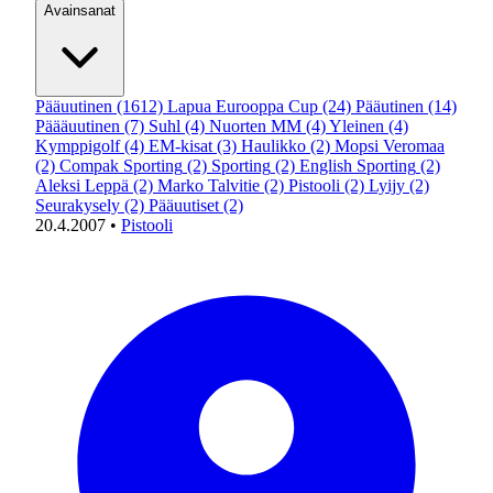
Avainsanat
Pääuutinen
(1612)
Lapua Eurooppa Cup
(24)
Pääutinen
(14)
Päääuutinen
(7)
Suhl
(4)
Nuorten MM
(4)
Yleinen
(4)
Kymppigolf
(4)
EM-kisat
(3)
Haulikko
(2)
Mopsi Veromaa
(2)
Compak Sporting
(2)
Sporting
(2)
English Sporting
(2)
Aleksi Leppä
(2)
Marko Talvitie
(2)
Pistooli
(2)
Lyijy
(2)
Seurakysely
(2)
Pääuutiset
(2)
20.4.2007
•
Pistooli