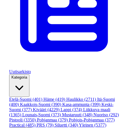
Uutisarkisto
Kategoria
Etelä-Suomi
(401)
Häme
(419)
Haulikko
(2711)
Itä-Suomi
(400)
Kaakkois-Suomi
(390)
Kasa-ammunta
(399)
Keski-
Suomi
(377)
Kivääri
(4229)
Lappi
(374)
Liikkuva maali
(1365)
Lounais-Suomi
(373)
Mustaruuti
(348)
Nuoriso
(292)
Pistooli
(3350)
Pohjanmaa
(379)
Pohjois-Pohjanmaa
(377)
Practical
(485)
PRS
(79)
Siluetti
(340)
Yleinen
(5377)