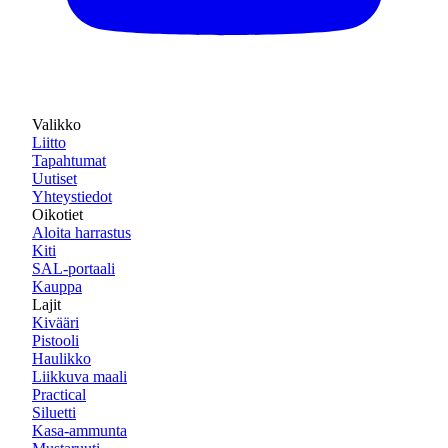
Valikko
Liitto
Tapahtumat
Uutiset
Yhteystiedot
Oikotiet
Aloita harrastus
Kiti
SAL-portaali
Kauppa
Lajit
Kivääri
Pistooli
Haulikko
Liikkuva maali
Practical
Siluetti
Kasa-ammunta