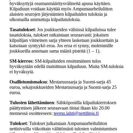
hyväksyttyjä osumanmääritysvälineitä apuna käyttäen.
Kilpailuun voidaan käyttää myös Ampumaurheiluliiton
alaisten seurojen järjestämien kilpailuiden tuloksia ja
ulkomailla ammuttuja kilpailutuloksia.
Tasatulokset
: Jos joukkueiden välisissä kilpailuissa tulee
tasatuloksia, tulokset ratkaistaan seuraavasti: jokaisen
kilpailijan viimeinen sarja yhteen lasketaan joukkuettain ja
katsotaan syntyykö eroa. Jos eroa ei synny, molemmille
joukkueilla annetaan sama määrä pisteitä (1 – 1).
SM-kierros
: SM-kilpailuiden ensimmäinen tulos
hyväksytään edellä mainittuun kilpailuun. Muita SM-tuloksia
ei hyväksytä.
Osallistumismaksu
: Mestaruussarja ja Suomi-sarja 45
euroa, sekajoukkueiden Mestaruussarja ja Suomi-sarja 25
euroa.
Tulosten lähettäminen
: Sähköpostilla kilpailukierroksen
päättymisen jälkeen seuraavaan tiistai iltaan klo 20.00
mennessä osoitteeseen:
teemu.lahti@nettilinja.fi
Tulokset
: Tulokset julkaistaan Ampumaurheiluliiton
nettisivuilla viikoittain välittömästi tulosten valmistumisen