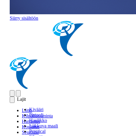
Siirry sisältöön
Lajit
Kivääri
Liitto
Pistooli
Kilpailutoiminta
Haulikko
Harrastus
Liikkuva maali
Koulutus
Practical
Seuroille