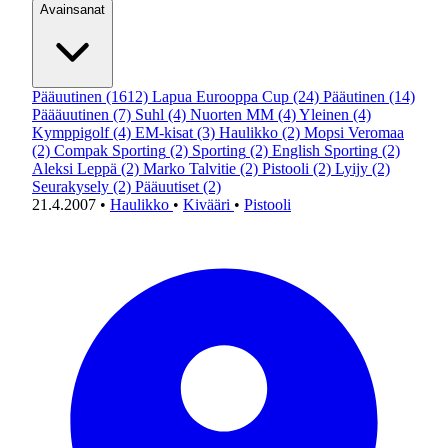
Avainsanat
Pääuutinen
(1612)
Lapua Eurooppa Cup
(24)
Pääutinen
(14)
Päääuutinen
(7)
Suhl
(4)
Nuorten MM
(4)
Yleinen
(4)
Kymppigolf
(4)
EM-kisat
(3)
Haulikko
(2)
Mopsi Veromaa
(2)
Compak Sporting
(2)
Sporting
(2)
English Sporting
(2)
Aleksi Leppä
(2)
Marko Talvitie
(2)
Pistooli
(2)
Lyijy
(2)
Seurakysely
(2)
Pääuutiset
(2)
21.4.2007
•
Haulikko
•
Kivääri
•
Pistooli