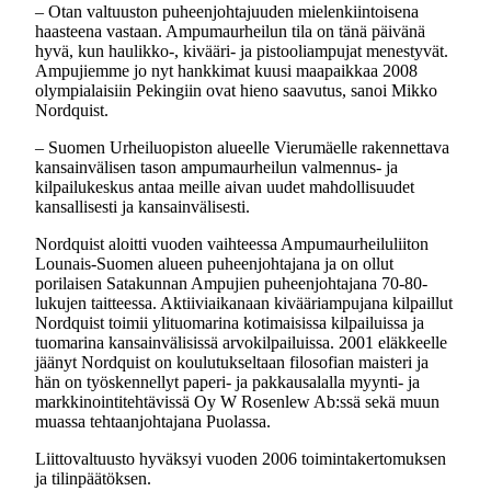
– Otan valtuuston puheenjohtajuuden mielenkiintoisena
haasteena vastaan. Ampumaurheilun tila on tänä päivänä
hyvä, kun haulikko-, kivääri- ja pistooliampujat menestyvät.
Ampujiemme jo nyt hankkimat kuusi maapaikkaa 2008
olympialaisiin Pekingiin ovat hieno saavutus, sanoi Mikko
Nordquist.
– Suomen Urheiluopiston alueelle Vierumäelle rakennettava
kansainvälisen tason ampumaurheilun valmennus- ja
kilpailukeskus antaa meille aivan uudet mahdollisuudet
kansallisesti ja kansainvälisesti.
Nordquist aloitti vuoden vaihteessa Ampumaurheiluliiton
Lounais-Suomen alueen puheenjohtajana ja on ollut
porilaisen Satakunnan Ampujien puheenjohtajana 70-80-
lukujen taitteessa. Aktiiviaikanaan kivääriampujana kilpaillut
Nordquist toimii ylituomarina kotimaisissa kilpailuissa ja
tuomarina kansainvälisissä arvokilpailuissa. 2001 eläkkeelle
jäänyt Nordquist on koulutukseltaan filosofian maisteri ja
hän on työskennellyt paperi- ja pakkausalalla myynti- ja
markkinointitehtävissä Oy W Rosenlew Ab:ssä sekä muun
muassa tehtaanjohtajana Puolassa.
Liittovaltuusto hyväksyi vuoden 2006 toimintakertomuksen
ja tilinpäätöksen.