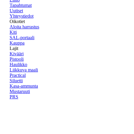
Tapahtumat
Uutiset
Yhteystiedot
Oikotiet
Aloita harrastus
Kiti
SAL-portaali
Kauppa
Lajit
Kivääri
Pistooli
Haulikko
Liikkuva maali
Practical
Siluetti
Kasa-ammunta
Mustaruuti
PRS