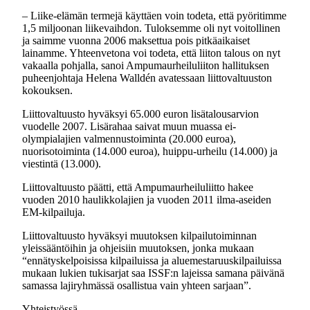
– Liike-elämän termejä käyttäen voin todeta, että pyöritimme
1,5 miljoonan liikevaihdon. Tuloksemme oli nyt voitollinen
ja saimme vuonna 2006 maksettua pois pitkäaikaiset
lainamme. Yhteenvetona voi todeta, että liiton talous on nyt
vakaalla pohjalla, sanoi Ampumaurheiluliiton hallituksen
puheenjohtaja Helena Walldén avatessaan liittovaltuuston
kokouksen.
Liittovaltuusto hyväksyi 65.000 euron lisätalousarvion
vuodelle 2007. Lisärahaa saivat muun muassa ei-
olympialajien valmennustoiminta (20.000 euroa),
nuorisotoiminta (14.000 euroa), huippu-urheilu (14.000) ja
viestintä (13.000).
Liittovaltuusto päätti, että Ampumaurheiluliitto hakee
vuoden 2010 haulikkolajien ja vuoden 2011 ilma-aseiden
EM-kilpailuja.
Liittovaltuusto hyväksyi muutoksen kilpailutoiminnan
yleissääntöihin ja ohjeisiin muutoksen, jonka mukaan
“ennätyskelpoisissa kilpailuissa ja aluemestaruuskilpailuissa
mukaan lukien tukisarjat saa ISSF:n lajeissa samana päivänä
samassa lajiryhmässä osallistua vain yhteen sarjaan”.
Yhteistyössä