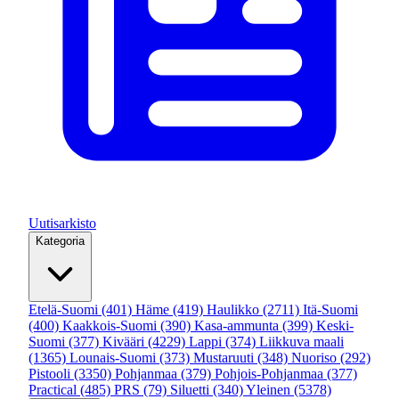
Uutisarkisto
Kategoria
Etelä-Suomi
(401)
Häme
(419)
Haulikko
(2711)
Itä-Suomi
(400)
Kaakkois-Suomi
(390)
Kasa-ammunta
(399)
Keski-
Suomi
(377)
Kivääri
(4229)
Lappi
(374)
Liikkuva maali
(1365)
Lounais-Suomi
(373)
Mustaruuti
(348)
Nuoriso
(292)
Pistooli
(3350)
Pohjanmaa
(379)
Pohjois-Pohjanmaa
(377)
Practical
(485)
PRS
(79)
Siluetti
(340)
Yleinen
(5378)