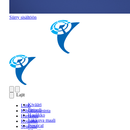
Siirry sisältöön
Lajit
Kivääri
Liitto
Pistooli
Kilpailutoiminta
Haulikko
Harrastus
Liikkuva maali
Koulutus
Practical
Seuroille