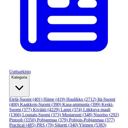
Uutisarkisto
Kategoria
Etelä-Suomi
(401)
Häme
(419)
Haulikko
(2712)
Itä-Suomi
(400)
Kaakkois-Suomi
(390)
Kasa-ammunta
(399)
Keski-
Suomi
(377)
Kivääri
(4229)
Lappi
(374)
Liikkuva maali
(1366)
Lounais-Suomi
(373)
Mustaruuti
(348)
Nuoriso
(292)
Pistooli
(3350)
Pohjanmaa
(379)
Pohjois-Pohjanmaa
(377)
Practical
(485)
PRS
(79)
Siluetti
(340)
Yleinen
(5383)