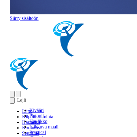
Siirry sisältöön
Lajit
Kivääri
Liitto
Pistooli
Kilpailutoiminta
Haulikko
Harrastus
Liikkuva maali
Koulutus
Practical
Seuroille