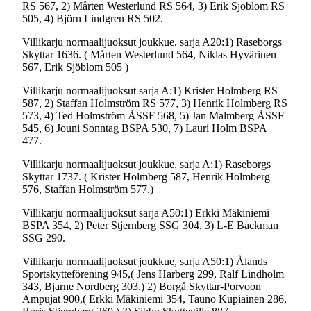
RS 567, 2) Mårten Westerlund RS 564, 3) Erik Sjöblom RS
505, 4) Björn Lindgren RS 502.
Villikarju normaalijuoksut joukkue, sarja A20:1) Raseborgs
Skyttar 1636. ( Mårten Westerlund 564, Niklas Hyvärinen
567, Erik Sjöblom 505 )
Villikarju normaalijuoksut sarja A:1) Krister Holmberg RS
587, 2) Staffan Holmström RS 577, 3) Henrik Holmberg RS
573, 4) Ted Holmström ÅSSF 568, 5) Jan Malmberg ÅSSF
545, 6) Jouni Sonntag BSPA 530, 7) Lauri Holm BSPA
477.
Villikarju normaalijuoksut joukkue, sarja A:1) Raseborgs
Skyttar 1737. ( Krister Holmberg 587, Henrik Holmberg
576, Staffan Holmström 577.)
Villikarju normaalijuoksut sarja A50:1) Erkki Mäkiniemi
BSPA 354, 2) Peter Stjernberg SSG 304, 3) L-E Backman
SSG 290.
Villikarju normaalijuoksut joukkue, sarja A50:1) Ålands
Sportskytteförening 945,( Jens Harberg 299, Ralf Lindholm
343, Bjarne Nordberg 303.) 2) Borgå Skyttar-Porvoon
Ampujat 900,( Erkki Mäkiniemi 354, Tauno Kupiainen 286,