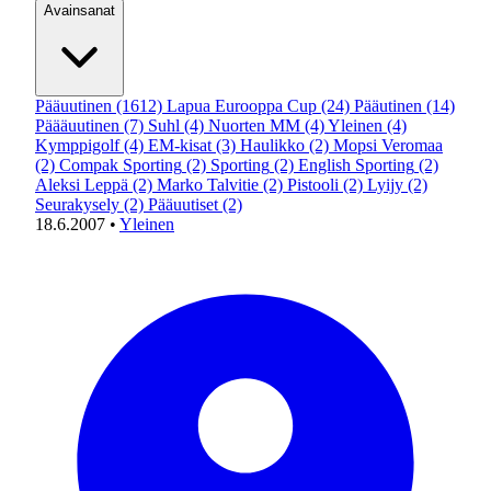
Avainsanat
Pääuutinen
(1612)
Lapua Eurooppa Cup
(24)
Pääutinen
(14)
Päääuutinen
(7)
Suhl
(4)
Nuorten MM
(4)
Yleinen
(4)
Kymppigolf
(4)
EM-kisat
(3)
Haulikko
(2)
Mopsi Veromaa
(2)
Compak Sporting
(2)
Sporting
(2)
English Sporting
(2)
Aleksi Leppä
(2)
Marko Talvitie
(2)
Pistooli
(2)
Lyijy
(2)
Seurakysely
(2)
Pääuutiset
(2)
18.6.2007
•
Yleinen