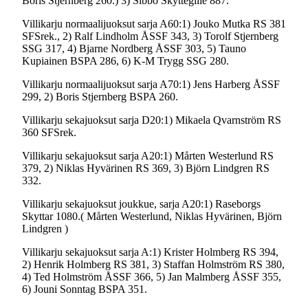
Boris Stjernberg 260.) 3) Sibbo Skyttegille 887.
Villikarju normaalijuoksut sarja A60:1) Jouko Mutka RS 381
SFSrek., 2) Ralf Lindholm ÅSSF 343, 3) Torolf Stjernberg
SSG 317, 4) Bjarne Nordberg ÅSSF 303, 5) Tauno
Kupiainen BSPA 286, 6) K-M Trygg SSG 280.
Villikarju normaalijuoksut sarja A70:1) Jens Harberg ÅSSF
299, 2) Boris Stjernberg BSPA 260.
Villikarju sekajuoksut sarja D20:1) Mikaela Qvarnström RS
360 SFSrek.
Villikarju sekajuoksut sarja A20:1) Mårten Westerlund RS
379, 2) Niklas Hyvärinen RS 369, 3) Björn Lindgren RS
332.
Villikarju sekajuoksut joukkue, sarja A20:1) Raseborgs
Skyttar 1080.( Mårten Westerlund, Niklas Hyvärinen, Björn
Lindgren )
Villikarju sekajuoksut sarja A:1) Krister Holmberg RS 394,
2) Henrik Holmberg RS 381, 3) Staffan Holmström RS 380,
4) Ted Holmström ÅSSF 366, 5) Jan Malmberg ÅSSF 355,
6) Jouni Sonntag BSPA 351.