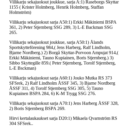
Villikarju sekajuoksut joukkue, sarja A:1) Raseborgs Skyttar
1155 ( Krister Holmberg, Henrik Holmberg, Staffan
Holmström)
Villikarju sekajuoksut sarja A50:1) Erkki Mäkiniemi BSPA
361, 2) Peter Stjernberg SSG 289, 3) L-E Backman SSG
265.
Villikarju sekajuoksut joukkue, sarja A50:1) Ålands
Sportskytteförening 984,( Jens Harberg, Ralf Lindholm,
Bjarne Nordberg.) 2) Borgå Skyttar-Porvoon Ampujat 914,(
Erkki Mäkiniemi, Tauno Kupiainen, Boris Stjernberg.) 3)
Sibbo Skyttegille 859.( Peter Stjernberg, Torolf Stjernberg,
L-E Bsckman)
Villikarju sekajuoksut sarja A60:1) Jouko Mutka RS 373
SFSrek, 2) Ralf Lindholm ÅSSF 345, 3) Bjarne Nordberg
ÅSSF 311, 4) Torolf Stjernberg SSG 305, 5) Tauno
Kupiainen BSPA 284, 6) K-M Trygg SSG 276.
Villikarju sekajuoksut sarja A70:1) Jens Harberg ÅSSF 328,
2) Boris Stjernberg BSPA 269.
Hirvi kertalaukaukset sarja D20:1) Mikaela Qvarnström RS
304 SFSrek..