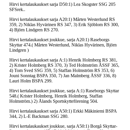
Hirvi kertalaukaukset sarja D50:1) Lea Skogster SSG 205
SFSrek..
Hirvi kertalaukaukset sarja A20:1) Mårten Westerlund RS
359, 2) Niklas Hyvärinen RS 347, 3) Erik Sjöblom RS 300,
4) Björn Lindgren RS 270.
Hirvi kertalaukaukset joukkue, sarja A20:1) Raseborgs
Skyttar 474.( Mårten Westerlund, Niklas Hyvärinen, Björn
Lindgren )
Hirvi kertalaukaukset sarja A:1) Henrik Holmberg RS 381,
2) Krister Holmberg RS 370, 3) Ted Holmström ÅSSF 365,
4) Tom Sved SSG 359, 5) Staffan Holmström RS 353, 6)
Jouni Sonntag BSPA 350, 7) Jan Malmberg ÅSSF 336, 8)
Lauri Holm BSPA 299.
Hirvi kertalaukaukset joukkue, sarja A:1) Raseborgs Skyttar
548.( Krister Holmberg, Henrik Holmberg, Staffan
Holmström.) 2) Ålands Sportskytteförening 504.
Hirvi kertalaukaukset sarja A50:1) Erkki Mäkiniemi BSPA
344, 2) L-E Backman SSG 280.
Hirvi kertalaukaukset joukkue, sarja A50:1) Borgå Skyttar-