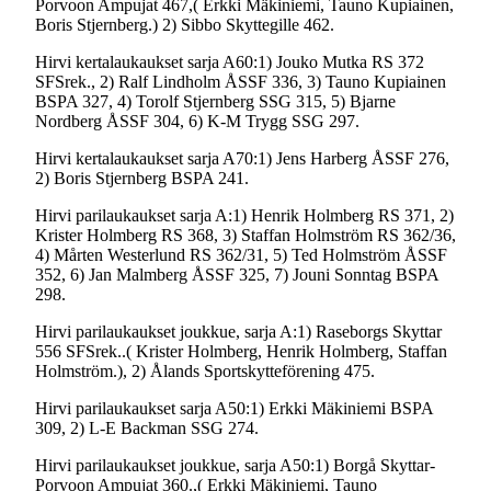
Porvoon Ampujat 467,( Erkki Mäkiniemi, Tauno Kupiainen,
Boris Stjernberg.) 2) Sibbo Skyttegille 462.
Hirvi kertalaukaukset sarja A60:1) Jouko Mutka RS 372
SFSrek., 2) Ralf Lindholm ÅSSF 336, 3) Tauno Kupiainen
BSPA 327, 4) Torolf Stjernberg SSG 315, 5) Bjarne
Nordberg ÅSSF 304, 6) K-M Trygg SSG 297.
Hirvi kertalaukaukset sarja A70:1) Jens Harberg ÅSSF 276,
2) Boris Stjernberg BSPA 241.
Hirvi parilaukaukset sarja A:1) Henrik Holmberg RS 371, 2)
Krister Holmberg RS 368, 3) Staffan Holmström RS 362/36,
4) Mårten Westerlund RS 362/31, 5) Ted Holmström ÅSSF
352, 6) Jan Malmberg ÅSSF 325, 7) Jouni Sonntag BSPA
298.
Hirvi parilaukaukset joukkue, sarja A:1) Raseborgs Skyttar
556 SFSrek..( Krister Holmberg, Henrik Holmberg, Staffan
Holmström.), 2) Ålands Sportskytteförening 475.
Hirvi parilaukaukset sarja A50:1) Erkki Mäkiniemi BSPA
309, 2) L-E Backman SSG 274.
Hirvi parilaukaukset joukkue, sarja A50:1) Borgå Skyttar-
Porvoon Ampujat 360.,( Erkki Mäkiniemi, Tauno