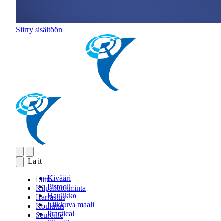
Siirry sisältöön
Lajit
Kivääri
Liitto
Pistooli
Kilpailutoiminta
Haulikko
Harrastus
Liikkuva maali
Koulutus
Practical
Seuroille