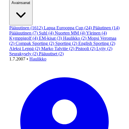
Avainsanat
Pääuutinen
(1612)
Lapua Eurooppa Cup
(24)
Pääutinen
(14)
Päääuutinen
(7)
Suhl
(4)
Nuorten MM
(4)
Yleinen
(4)
Kymppigolf
(4)
EM-kisat
(3)
Haulikko
(2)
Mopsi Veromaa
(2)
Compak Sporting
(2)
Sporting
(2)
English Sporting
(2)
Aleksi Leppä
(2)
Marko Talvitie
(2)
Pistooli
(2)
Lyijy
(2)
Seurakysely
(2)
Pääuutiset
(2)
1.7.2007
•
Haulikko