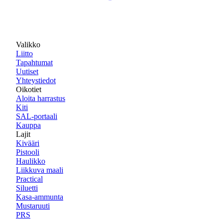
Valikko
Liitto
Tapahtumat
Uutiset
Yhteystiedot
Oikotiet
Aloita harrastus
Kiti
SAL-portaali
Kauppa
Lajit
Kivääri
Pistooli
Haulikko
Liikkuva maali
Practical
Siluetti
Kasa-ammunta
Mustaruuti
PRS