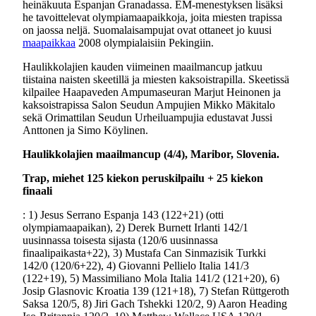
heinäkuuta Espanjan Granadassa. EM-menestyksen lisäksi
he tavoittelevat olympiamaapaikkoja, joita miesten trapissa
on jaossa neljä. Suomalaisampujat ovat ottaneet jo kuusi
maapaikkaa
2008 olympialaisiin Pekingiin.
Haulikkolajien kauden viimeinen maailmancup jatkuu
tiistaina naisten skeetillä ja miesten kaksoistrapilla. Skeetissä
kilpailee Haapaveden Ampumaseuran Marjut Heinonen ja
kaksoistrapissa Salon Seudun Ampujien Mikko Mäkitalo
sekä Orimattilan Seudun Urheiluampujia edustavat Jussi
Anttonen ja Simo Köylinen.
Haulikkolajien maailmancup (4/4), Maribor, Slovenia.
Trap, miehet 125 kiekon peruskilpailu + 25 kiekon
finaali
: 1) Jesus Serrano Espanja 143 (122+21) (otti
olympiamaapaikan), 2) Derek Burnett Irlanti 142/1
uusinnassa toisesta sijasta (120/6 uusinnassa
finaalipaikasta+22), 3) Mustafa Can Sinmazisik Turkki
142/0 (120/6+22), 4) Giovanni Pellielo Italia 141/3
(122+19), 5) Massimiliano Mola Italia 141/2 (121+20), 6)
Josip Glasnovic Kroatia 139 (121+18), 7) Stefan Rüttgeroth
Saksa 120/5, 8) Jiri Gach Tshekki 120/2, 9) Aaron Heading