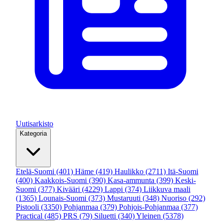
Uutisarkisto
Kategoria
Etelä-Suomi
(401)
Häme
(419)
Haulikko
(2711)
Itä-Suomi
(400)
Kaakkois-Suomi
(390)
Kasa-ammunta
(399)
Keski-
Suomi
(377)
Kivääri
(4229)
Lappi
(374)
Liikkuva maali
(1365)
Lounais-Suomi
(373)
Mustaruuti
(348)
Nuoriso
(292)
Pistooli
(3350)
Pohjanmaa
(379)
Pohjois-Pohjanmaa
(377)
Practical
(485)
PRS
(79)
Siluetti
(340)
Yleinen
(5378)