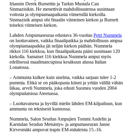
Irlannin Derek Burnettin ja Turkin Mustafa Can
Sinmazisikin. He menettivät mahdollisuutensa uusintaan
voitosta ja olympiamaapaikasta viimeisillä kiekoilla.
Sinmazisik ampui ohi finaalin viimeinen kiekon ja Burnett
toiseksi viimeisen kiekon.
Lahden Ampumaseuraa edustava 36-vuotias
Petri Nummela
on luottavainen, vaikka finaalipaikka ja mahdollisuus ampua
olympiamaapaikka jäi neljän kiekon päähän. Nummela
rikkoi 116 kiekkoa, kun finaalipaikasta pääsi uusimaan 120
kiekolla. Samaiset 116 kiekkoa Nummela ampui myös
edellisessä maailmancupissa kesäkuun alussa Italian
Lonatossa.
– Ammunta kulkee kuin unelma, vaikka sarjaan tulee 1-2
pummia. Ehkä se on pääkopasta kiinni ja yritän välillä vähän
liikaa, arveli Nummela, joka edusti Suomea vuoden 2004
olympialaisissa Ateenassa.
– Luottavaisena ja hyvillä mielin lähden EM-kilpailuun, kun
ammunta on teknisesti kunnossa.
Nummela, Salon Seudun Ampujien Tommi Andelin ja
Karstulan Seudun Metsästys- ja ampumaseuran Janne
Kirvesmäki ampuvat trapin EM-mitaleista 15.-16.