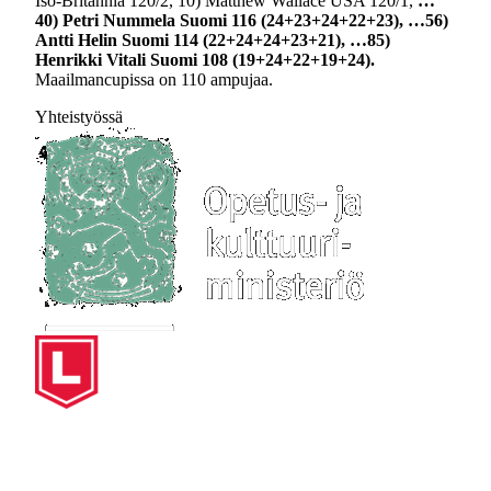
Iso-Britannia 120/2, 10) Matthew Wallace USA 120/1,
…
40) Petri Nummela Suomi 116 (24+23+24+22+23), …56)
Antti Helin Suomi 114 (22+24+24+23+21), …85)
Henrikki Vitali Suomi 108 (19+24+22+19+24).
Maailmancupissa on 110 ampujaa.
Yhteistyössä