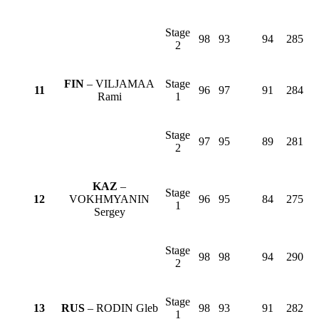
Stage
98
93
94
285
2
FIN
– VILJAMAA
Stage
11
96
97
91
284
Rami
1
Stage
97
95
89
281
2
KAZ
–
Stage
12
VOKHMYANIN
96
95
84
275
1
Sergey
Stage
98
98
94
290
2
Stage
13
RUS
– RODIN Gleb
98
93
91
282
1