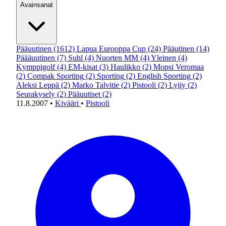
Avainsanat
Pääuutinen
(1612)
Lapua Eurooppa Cup
(24)
Pääutinen
(14)
Päääuutinen
(7)
Suhl
(4)
Nuorten MM
(4)
Yleinen
(4)
Kymppigolf
(4)
EM-kisat
(3)
Haulikko
(2)
Mopsi Veromaa
(2)
Compak Sporting
(2)
Sporting
(2)
English Sporting
(2)
Aleksi Leppä
(2)
Marko Talvitie
(2)
Pistooli
(2)
Lyijy
(2)
Seurakysely
(2)
Pääuutiset
(2)
11.8.2007
•
Kivääri
•
Pistooli