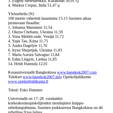
3. Eugeni Meleshenkko, Kazakstan 50,91 Q
4. Markus Crepaz, Italia 51,47 q
Yleisurheilu (N)
100 metrin välieristä lauantaina 15.15 Suomen aikaa
juostavaan finaaliin:
1. Johanna Manninen 11,54
2. Okena Chebanu, Ukraina 11,59
3. Yuna Mekhti-zade, Venäjä 11,72
4. Yujia Tao, Kiina 11,75
5. Audra Dagelyte 11,76
6. Iryna Shepetjuk, Ukraina 11,83
7. Maria Aurora Salvagno 11,84
8. Edita Lingyte, Liettua 11,85
14. Heidi Hannula 12,01
Kesauniversiadit Bangkokissa
www.bangkok2007.com
Tulokset
www.bangkok2007.info
Opiskelijaliikunta
www.opiskelijaliikunta.fi
Teksti: Esko Hatunen
Universiadit on 17–28 -vuotiaiden
korkeakouluopiskelijioiden monilajinen huippu-
urheilutapahtuma. Suomen joukkueessa Bangkokissa on 46
urheilijaa 9:ssa lajissa.