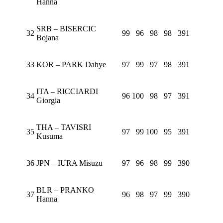
Hanna
SRB – BISERCIC
32
99
96
98
98
391
Bojana
33
KOR – PARK Dahye
97
99
97
98
391
ITA – RICCIARDI
34
96
100
98
97
391
Giorgia
THA – TAVISRI
35
97
99
100
95
391
Kusuma
36
JPN – IURA Misuzu
97
96
98
99
390
BLR – PRANKO
37
96
98
97
99
390
Hanna