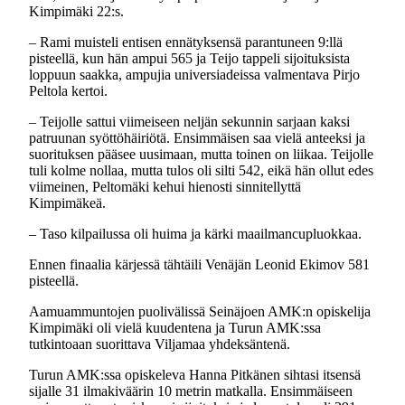
Kimpimäki 22:s.
– Rami muisteli entisen ennätyksensä parantuneen 9:llä
pisteellä, kun hän ampui 565 ja Teijo tappeli sijoituksista
loppuun saakka, ampujia universiadeissa valmentava Pirjo
Peltola kertoi.
– Teijolle sattui viimeiseen neljän sekunnin sarjaan kaksi
patruunan syöttöhäiriötä. Ensimmäisen saa vielä anteeksi ja
suorituksen pääsee uusimaan, mutta toinen on liikaa. Teijolle
tuli kolme nollaa, mutta tulos oli silti 542, eikä hän ollut edes
viimeinen, Peltomäki kehui hienosti sinnitellyttä
Kimpimäkeä.
– Taso kilpailussa oli huima ja kärki maailmancupluokkaa.
Ennen finaalia kärjessä tähtäili Venäjän Leonid Ekimov 581
pisteellä.
Aamuammuntojen puolivälissä Seinäjoen AMK:n opiskelija
Kimpimäki oli vielä kuudentena ja Turun AMK:ssa
tutkintoaan suorittava Viljamaa yhdeksäntenä.
Turun AMK:ssa opiskeleva Hanna Pitkänen sihtasi itsensä
sijalle 31 ilmakiväärin 10 metrin matkalla. Ensimmäiseen