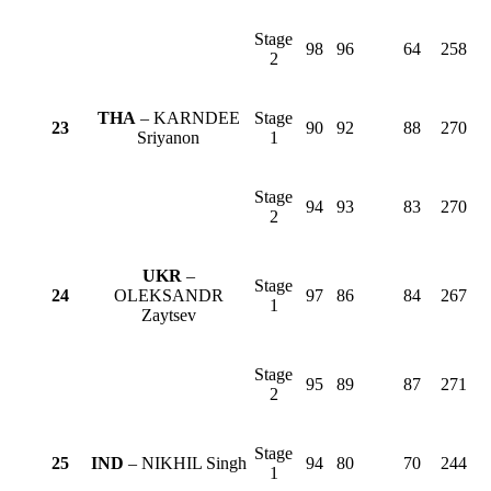
Stage
98
96
64
258
2
THA
– KARNDEE
Stage
23
90
92
88
270
Sriyanon
1
Stage
94
93
83
270
2
UKR
–
Stage
24
OLEKSANDR
97
86
84
267
1
Zaytsev
Stage
95
89
87
271
2
Stage
25
IND
– NIKHIL Singh
94
80
70
244
1