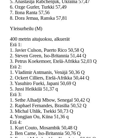
5. Anastasija Rabchenjuk, Ukraina 57,47
6. Ozge Gurler, Turkki 57,49
7. Ilona Ranta 57,56
8. Dora Jemaa, Ranska 57,81
Yleisurheilu (M)
400 metrin aitajuoksu, alkuerät
Erä 1:
1. Javier Culson, Puerto Rico 50,58 Q
2. Steven Green, Iso-Britannia 51,44 Q
3. Petrus Koekemoer, Etelä-Afrikka 52,03 Q
Erä 2:
1. Vladimir Antmanis, Venäjä 50,36 Q
2. Ockert Cilliers, Etelä-Afrikka 50,44 Q
3. Yasuhiro Fueki, Japani 50,69 Q
5. Jussi Heikkilä 51,37 q
Erä 3:
1. Sethe Alhadji Mbow, Senegal 50,42 Q
2. Raphael Fernandes, Brasilia 50,52 Q
3. Michal Uhlik, Tsekki 50,73 Q
4. Yongjian Ou, Kiina 51,36 q
Erä 4:
1. Kurt Couto, Mosambik 50,48 Q
2. Ben Carne, Iso-Britannia 50,76 Q