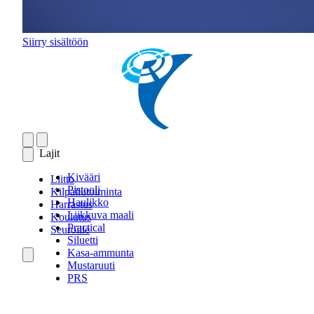
Siirry sisältöön
Lajit
Kivääri
Liitto
Pistooli
Kilpailutoiminta
Haulikko
Harrastus
Liikkuva maali
Koulutus
Practical
Seuroille
Siluetti
Kasa-ammunta
Mustaruuti
PRS