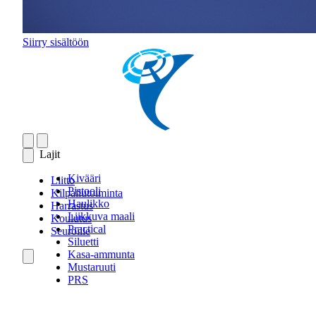
Siirry sisältöön
Lajit
Kivääri
Liitto
Pistooli
Kilpailutoiminta
Haulikko
Harrastus
Liikkuva maali
Koulutus
Practical
Seuroille
Siluetti
Kasa-ammunta
Mustaruuti
PRS