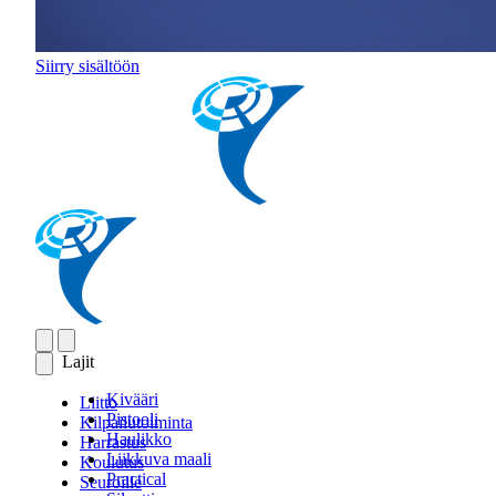
Siirry sisältöön
Lajit
Kivääri
Liitto
Pistooli
Kilpailutoiminta
Haulikko
Harrastus
Liikkuva maali
Koulutus
Practical
Seuroille