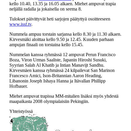
kello 10.40, 13.35 ja 16.05 alkaen. Miehet ampuvat trapia
neljällä radalla ja jokaisella on seema 8.
Tulokset päivittyvät heti sarjojen päätyttyä osoitteeseen
www.issf.tv
.
Nummela ampuu torstain sarjansa kello 8.30 ja 11.30 alkaen.
Kirvesmäki aloittaa kello 9.50 ja 12.45. Kuuden parhaan
ampujan finaali on torstaina kello 15.45.
Nummelan kanssa ryhmässä 12 ampuvat Perun Francisco
Boza, Viron Urmas Saaliste, Japanin Hiroshi Susuki,
Syyrian Salah Al Khatib ja Intian Manavijt Sandhu.
Kirvesmäen kanssa ryhmässä 24 kilpailevat San Marinon
Francesco Amici, Ison-Britannian Aaron Heading,
Libanonin Joseph Ishaya Hanna ja Itävallan Phillipp
Hofbauer.
Miehet ampuvat trapissa MM-mitalien lisäksi myös yhdestä
maapaikasta 2008 olympialaisiin Pekingiin.
Yhteistyössä