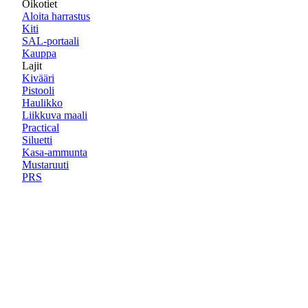
Oikotiet
Aloita harrastus
Kiti
SAL-portaali
Kauppa
Lajit
Kivääri
Pistooli
Haulikko
Liikkuva maali
Practical
Siluetti
Kasa-ammunta
Mustaruuti
PRS