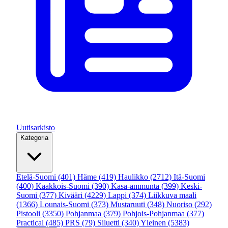
Uutisarkisto
Kategoria
Etelä-Suomi
(401)
Häme
(419)
Haulikko
(2712)
Itä-Suomi
(400)
Kaakkois-Suomi
(390)
Kasa-ammunta
(399)
Keski-
Suomi
(377)
Kivääri
(4229)
Lappi
(374)
Liikkuva maali
(1366)
Lounais-Suomi
(373)
Mustaruuti
(348)
Nuoriso
(292)
Pistooli
(3350)
Pohjanmaa
(379)
Pohjois-Pohjanmaa
(377)
Practical
(485)
PRS
(79)
Siluetti
(340)
Yleinen
(5383)