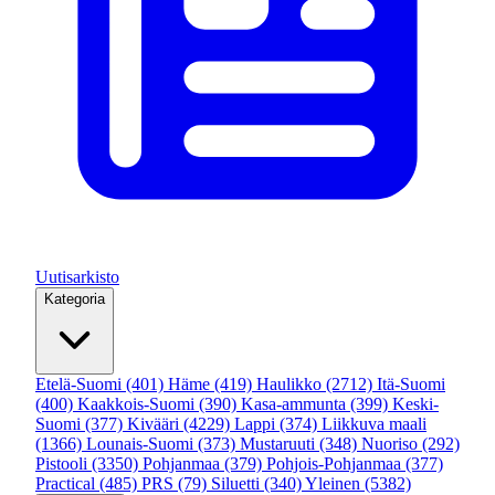
Uutisarkisto
Kategoria
Etelä-Suomi
(401)
Häme
(419)
Haulikko
(2712)
Itä-Suomi
(400)
Kaakkois-Suomi
(390)
Kasa-ammunta
(399)
Keski-
Suomi
(377)
Kivääri
(4229)
Lappi
(374)
Liikkuva maali
(1366)
Lounais-Suomi
(373)
Mustaruuti
(348)
Nuoriso
(292)
Pistooli
(3350)
Pohjanmaa
(379)
Pohjois-Pohjanmaa
(377)
Practical
(485)
PRS
(79)
Siluetti
(340)
Yleinen
(5382)