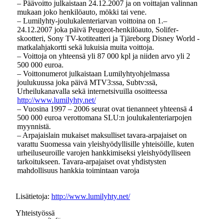
– Päävoitto julkaistaan 24.12.2007 ja on voittajan valinnan
mukaan joko henkilöauto, mökki tai vene.
– Lumilyhty-joulukalenteriarvan voittoina on 1.–
24.12.2007 joka päivä Peugeot-henkilöauto, Solifer-
skootteri, Sony TV-kotiteatteri ja Tjäreborg Disney World -
matkalahjakortti sekä lukuisia muita voittoja.
– Voittoja on yhteensä yli 87 000 kpl ja niiden arvo yli 2
500 000 euroa.
– Voittonumerot julkaistaan Lumilyhtyohjelmassa
joulukuussa joka päivä MTV3:ssa, Subtv:ssä,
Urheilukanavalla sekä internetsivuilla osoitteessa
http://www.lumilyhty.net/
– Vuosina 1997 – 2006 seurat ovat tienanneet yhteensä 4
500 000 euroa verottomana SLU:n joulukalenteriarpojen
myynnistä.
– Arpajaislain mukaiset maksulliset tavara-arpajaiset on
varattu Suomessa vain yleishyödyllisille yhteisöille, kuten
urheiluseuroille varojen hankkimiseksi yleishyödylliseen
tarkoitukseen. Tavara-arpajaiset ovat yhdistysten
mahdollisuus hankkia toimintaan varoja
Lisätietoja:
http://www.lumilyhty.net/
Yhteistyössä