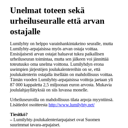
Unelmat toteen sekä
urheiluseuralle että arvan
ostajalle
Lumilyhty on helppo varainhankintakeino seuralle, mutta
Lumilyhty-arpajaisissa myös arvan ostaja voittaa.
Ensisijaisesti arvan ostajat haluavat tukea paikallisen
urheiluseuran toimintaa, mutta sen jälkeen voi jännittää
toteutuuko oma unelma voittona. Lumilyhdyn erona
useimpien järjestöjen joulukalentereihin on se, että
joulukalenterin ostajalla itsellään on mahdollisuus voittaa.
Tämän vuoden Lumilyhty-arpajaisissa voittoja jaetaan yli
87 000 kappaletta 2,5 miljoonan euron arvosta. Mukavia
joululahjayllätyksiä on siis luvassa monelle.
Urheiluseuroilla on mahdollisuus tilata arpoja myyntiinsä.
Lisätiedot osoitteesta
http://www.lumilyhty.net/
Tiesitkö?
–
Lumilyhty-joulukalenteriarpajaiset ovat Suomen
suurimmat tavara-arpajaiset.