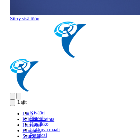
Siirry sisältöön
Lajit
Kivääri
Liitto
Pistooli
Kilpailutoiminta
Haulikko
Harrastus
Liikkuva maali
Koulutus
Practical
Seuroille