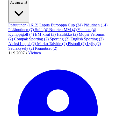
Avainsanat
Pääuutinen
(1612)
Lapua Eurooppa Cup
(24)
Pääutinen
(14)
Päääuutinen
(7)
Suhl
(4)
Nuorten MM
(4)
Yleinen
(4)
Kymppigolf
(4)
EM-kisat
(3)
Haulikko
(2)
Mopsi Veromaa
(2)
Compak Sporting
(2)
Sporting
(2)
English Sporting
(2)
Aleksi Leppä
(2)
Marko Talvitie
(2)
Pistooli
(2)
Lyijy
(2)
Seurakysely
(2)
Pääuutiset
(2)
11.9.2007
•
Yleinen