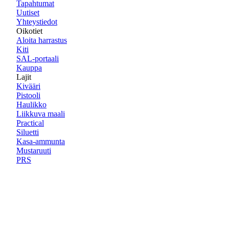
Tapahtumat
Uutiset
Yhteystiedot
Oikotiet
Aloita harrastus
Kiti
SAL-portaali
Kauppa
Lajit
Kivääri
Pistooli
Haulikko
Liikkuva maali
Practical
Siluetti
Kasa-ammunta
Mustaruuti
PRS