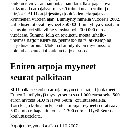
joukkueiden varainhankintaa hankkimalla arpajaisluvan,
maksamalla arpajaisveron sekä toimittamalla voitot ja
tilitykset.
SLU on järjestänyt joulukalenteriarpajaisia
kymmenen vuoden ajan, Lumilyhty-nimellä vuodesta 2002.
Urheiluseurat ovat myyneet 350 000 Lumilyhtyä vuosittain
ja ansainneet sillä viime vuosina noin 900 000 euroa
vuodessa. Summa, jolla on toteutettu monta urheilu-
unelmaa harjoitusleireinä, pelimatkoina tai arkisempina
harjoitusvuoroina. Mukana Lumilyhtyjen myynnissä on
noin tuhat seuraa tai joukkuetta joka vuosi.
Eniten arpoja myyneet
seurat palkitaan
SLU palkitsee eniten arpoja myyneet seurat tai joukkueet.
Eniten Lumilyhtyjä myynyt seura saa 1 000 euroa sekä 500
euron arvosta SLU:n Hyvä Seura -koulutusseteleitä.
Toiseksi ja kolmanneksi eniten arpoja myyneet seurat saavat
500 euron rahapalkinnon sekä 300 eurolla Hyvä Seura -
koulutusseteleitä.
Arpojen myyntiaika alkaa 1.10.2007.