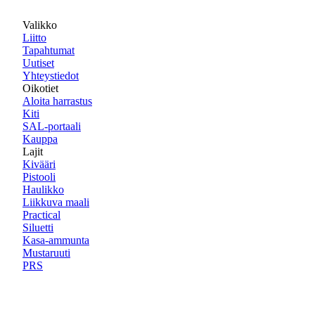
Valikko
Liitto
Tapahtumat
Uutiset
Yhteystiedot
Oikotiet
Aloita harrastus
Kiti
SAL-portaali
Kauppa
Lajit
Kivääri
Pistooli
Haulikko
Liikkuva maali
Practical
Siluetti
Kasa-ammunta
Mustaruuti
PRS