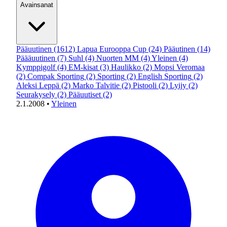
Avainsanat
Pääuutinen
(1612)
Lapua Eurooppa Cup
(24)
Pääutinen
(14)
Päääuutinen
(7)
Suhl
(4)
Nuorten MM
(4)
Yleinen
(4)
Kymppigolf
(4)
EM-kisat
(3)
Haulikko
(2)
Mopsi Veromaa
(2)
Compak Sporting
(2)
Sporting
(2)
English Sporting
(2)
Aleksi Leppä
(2)
Marko Talvitie
(2)
Pistooli
(2)
Lyijy
(2)
Seurakysely
(2)
Pääuutiset
(2)
2.1.2008
•
Yleinen