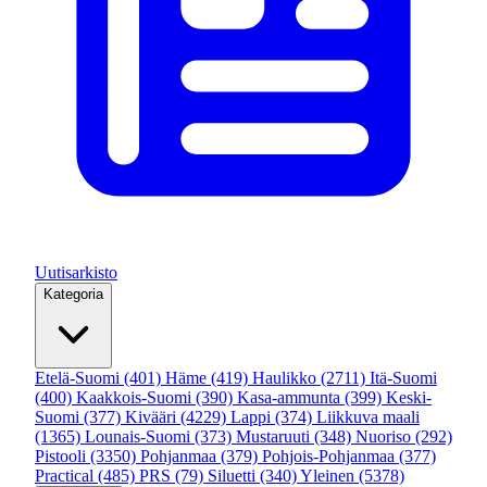
Uutisarkisto
Kategoria
Etelä-Suomi
(401)
Häme
(419)
Haulikko
(2711)
Itä-Suomi
(400)
Kaakkois-Suomi
(390)
Kasa-ammunta
(399)
Keski-
Suomi
(377)
Kivääri
(4229)
Lappi
(374)
Liikkuva maali
(1365)
Lounais-Suomi
(373)
Mustaruuti
(348)
Nuoriso
(292)
Pistooli
(3350)
Pohjanmaa
(379)
Pohjois-Pohjanmaa
(377)
Practical
(485)
PRS
(79)
Siluetti
(340)
Yleinen
(5378)