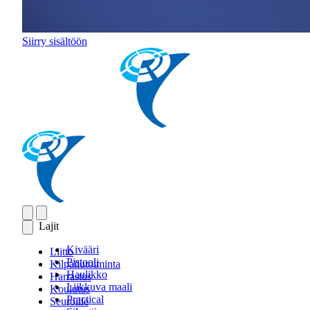
Siirry sisältöön
Lajit
Kivääri
Liitto
Pistooli
Kilpailutoiminta
Haulikko
Harrastus
Liikkuva maali
Koulutus
Practical
Seuroille