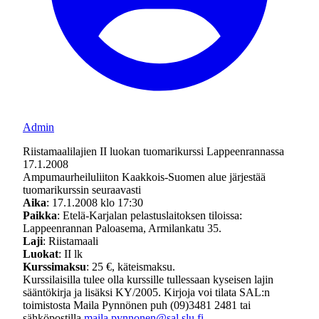
Admin
Riistamaalilajien II luokan tuomarikurssi Lappeenrannassa
17.1.2008
Ampumaurheiluliiton Kaakkois-Suomen alue järjestää
tuomarikurssin seuraavasti
Aika
: 17.1.2008 klo 17:30
Paikka
: Etelä-Karjalan pelastuslaitoksen tiloissa:
Lappeenrannan Paloasema, Armilankatu 35.
Laji
: Riistamaali
Luokat
: II lk
Kurssimaksu
: 25 €, käteismaksu.
Kurssilaisilla tulee olla kurssille tullessaan kyseisen lajin
sääntökirja ja lisäksi KY/2005. Kirjoja voi tilata SAL:n
toimistosta Maila Pynnönen puh (09)3481 2481 tai
sähköpostilla
maila.pynnonen@sal.slu.fi
.