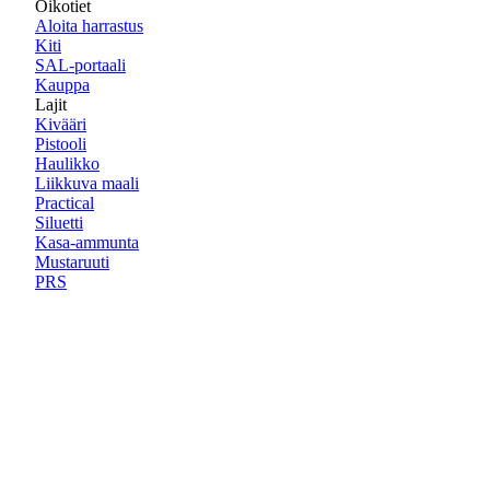
Oikotiet
Aloita harrastus
Kiti
SAL-portaali
Kauppa
Lajit
Kivääri
Pistooli
Haulikko
Liikkuva maali
Practical
Siluetti
Kasa-ammunta
Mustaruuti
PRS