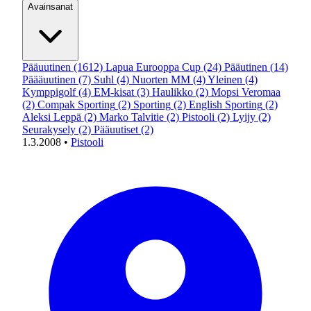
Avainsanat
Pääuutinen
(1612)
Lapua Eurooppa Cup
(24)
Pääutinen
(14)
Päääuutinen
(7)
Suhl
(4)
Nuorten MM
(4)
Yleinen
(4)
Kymppigolf
(4)
EM-kisat
(3)
Haulikko
(2)
Mopsi Veromaa
(2)
Compak Sporting
(2)
Sporting
(2)
English Sporting
(2)
Aleksi Leppä
(2)
Marko Talvitie
(2)
Pistooli
(2)
Lyijy
(2)
Seurakysely
(2)
Pääuutiset
(2)
1.3.2008
•
Pistooli