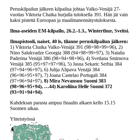
Peruskilpailun jälkeen kilpailua johtaa Valko-Venäjä 27-
vuotias Viktoria Chaika hurjalla tuloksella 391. Hän jäi vain
kaksi pistettä Euroopan ja maailmanennätystuloksesta.
Ilma-aseiden EM-kilpailu, 26.2.-1.3., Winterthur, Sveitsi.
Ilmapistooli, naiset, 40 ls, tilanne peruskilpailun jälkeen:
1) Viktoria Chaika Valko-Venäjä 391 (98+98+99+96), 2)
Nino Salukvadze Georgia 388 (94+98+99+97), 3) Natalia
Paderina Venäjä 386 (98+94+98+96), 4) Svetlana Smirnova
Venäjä 385 (95+97+97+96), 5) Jasna Sekaric Serbia 384
(97+94+96+97), 6) Julija Alipava Venäjä 384
(96+96+95+97), 7) Joana Castelao Portugali 384
(97+96+94+97),
8) Mira Nevansuu Suomi 383
(98+96+95+94), …44) Karoliina Helle Suomi 372
(93+91+94+94).
Kahdeksan parasta ampuu finaalin alkaen kello 15.15
Suomen aikaa.
Yhteistyössä