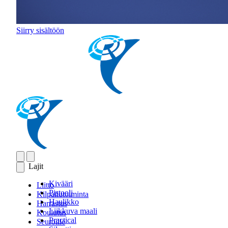
Siirry sisältöön
Lajit
Kivääri
Liitto
Pistooli
Kilpailutoiminta
Haulikko
Harrastus
Liikkuva maali
Koulutus
Practical
Seuroille