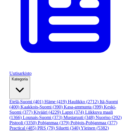
Uutisarkisto
Kategoria
Etelä-Suomi
(401)
Häme
(419)
Haulikko
(2712)
Itä-Suomi
(400)
Kaakkois-Suomi
(390)
Kasa-ammunta
(399)
Keski-
Suomi
(377)
Kivääri
(4229)
Lappi
(374)
Liikkuva maali
(1366)
Lounais-Suomi
(373)
Mustaruuti
(348)
Nuoriso
(292)
Pistooli
(3350)
Pohjanmaa
(379)
Pohjois-Pohjanmaa
(377)
Practical
(485)
PRS
(79)
Siluetti
(340)
Yleinen
(5382)