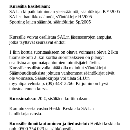
Kurssilla käsitellään:
SAL:n kilpailutoiminnan yleissäännöt, sääntökirja: KY/2005
SAL :n haulikkosäännöt, sääntökirja: H/2005
Sporting lajien säännöt, sääntökirja: Sp/2005
Kurssille voivat osallistua SAL:n jäsenseurojen ampujat,
jotka täyttävät seuraavat ehdot:
1 lk:n korttia suorittaakseen on oltava voimassa oleva 2 lk:n
tuomarikortti 2 lk:n korttia suorittaakseen on pitänyt
osallistua ampumatapahtumien toimitsijatehtäviin.
Kurssille osallistuvalla pitää olla mainitut sääntökirjat.
Sääntöuudistuksista johtuen vanhemmat sääntökirjat eivät
ole voimassa. Sääntökirjoja voi tilata SLU:n
myyntipalvelusta p. (09) 34812266. Kirjoihin on hyvä
tutustua ennen kurssia.
Kurssimaksu:
20 €, sisältäen korttimaksun.
Koulutuksesta vastaa Heikki Keskitalo SAL:n
haulikkojaostosta.
Kurssille ilmoittautuminen ja tiedustelut:
Heikki keskitalo
puh. 0500 354 029 tai sähköpostilla