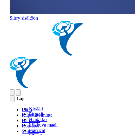
Siirry sisältöön
Lajit
Kivääri
Liitto
Pistooli
Kilpailutoiminta
Haulikko
Harrastus
Liikkuva maali
Koulutus
Practical
Seuroille