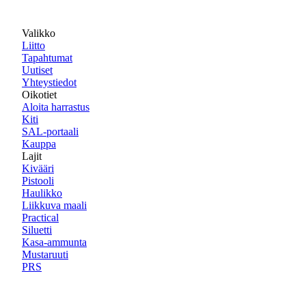
Valikko
Liitto
Tapahtumat
Uutiset
Yhteystiedot
Oikotiet
Aloita harrastus
Kiti
SAL-portaali
Kauppa
Lajit
Kivääri
Pistooli
Haulikko
Liikkuva maali
Practical
Siluetti
Kasa-ammunta
Mustaruuti
PRS