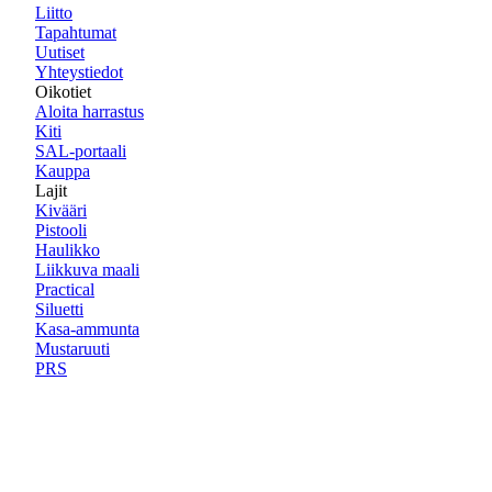
Liitto
Tapahtumat
Uutiset
Yhteystiedot
Oikotiet
Aloita harrastus
Kiti
SAL-portaali
Kauppa
Lajit
Kivääri
Pistooli
Haulikko
Liikkuva maali
Practical
Siluetti
Kasa-ammunta
Mustaruuti
PRS