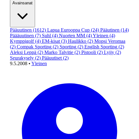
Avainsanat
Pääuutinen
(1612)
Lapua Eurooppa Cup
(24)
Pääutinen
(14)
Päääuutinen
(7)
Suhl
(4)
Nuorten MM
(4)
Yleinen
(4)
Kymppigolf
(4)
EM-kisat
(3)
Haulikko
(2)
Mopsi Veromaa
(2)
Compak Sporting
(2)
Sporting
(2)
English Sporting
(2)
Aleksi Leppä
(2)
Marko Talvitie
(2)
Pistooli
(2)
Lyijy
(2)
Seurakysely
(2)
Pääuutiset
(2)
9.5.2008
•
Yleinen