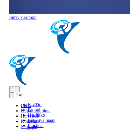
Siirry sisältöön
Lajit
Kivääri
Liitto
Pistooli
Kilpailutoiminta
Haulikko
Harrastus
Liikkuva maali
Koulutus
Practical
Seuroille