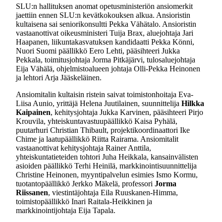
SLU:n hallituksen anomat opetusministeriön ansiomerkit
jaettiin ennen SLU:n kevätkokouksen alkua. Ansioristin
kultaisena sai seniorikonsultti Pekka Vähätalo. Ansioristin
vastaanottivat oikeusministeri Tuija Brax, aluejohtaja Jari
Haapanen, liikuntakasvatuksen kandidaatti Pekka Könni,
Nuori Suomi päällikkö Eero Lehti, pääsihteeri Jukka
Pekkala, toimitusjohtaja Jorma Pitkäjärvi, tulosaluejohtaja
Eija Vähälä, ohjelmistoalueen johtaja Olli-Pekka Heinonen
ja lehtori Arja Jääskeläinen.
Ansiomitalin kultaisin ristein saivat toimistonhoitaja Eva-
Liisa Aunio, yrittäjä Helena Juutilainen, suunnittelija
Hilkka
Kaipainen
, kehitysjohtaja Jukka Karvinen, pääsihteeri Pirjo
Krouvila, yhteiskuntavastuupäällikkö Kaisa Pyhälä,
puutarhuri Christian Thibault, projektikoordinaattori Ike
Chime ja laatupäällikkö Riitta Rairama. Ansiomitalit
vastaanottivat kehitysjohtaja Rainer Anttila,
yhteiskuntatieteiden tohtori Juha Heikkala, kansainvälisten
asioiden päällikkö Terhi Heinilä, markkinointisuunnittelija
Christine Heinonen, myyntipalvelun esimies Ismo Kormu,
tuotantopäällikkö Jerkko Mäkelä, professori
Jorma
Riissanen
, viestintäjohtaja Eila Ruuskanen-Himma,
toimistopäällikkö Inari Raitala-Heikkinen ja
markkinointijohtaja Eija Tapala.