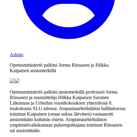
Admin
Opetusministeriö palkitsi Jorma Riissasen ja Hilkka
Kaipaisen ansiomerkillä
Opetusministeriö palkitsi ansiomerkillä professori Jorma
Riissasen ja suunnittelija Hilkka Kaipaisen Suomen
Liikunnan ja Urheilun vuosikokouksen yhteydessä 8.
toukokuuta SLU-talossa. Ampumaurheiluliiton hallituksessa
toiminut Kaipainen (omaa sukua Järvinen) vastaanotti
ansiomitalin kultaisin ristein. Ampumaurheiluliiton
ympäristövaliokunnan puheenjohtajana toiminut Riissanen
sai ansiomitalin.