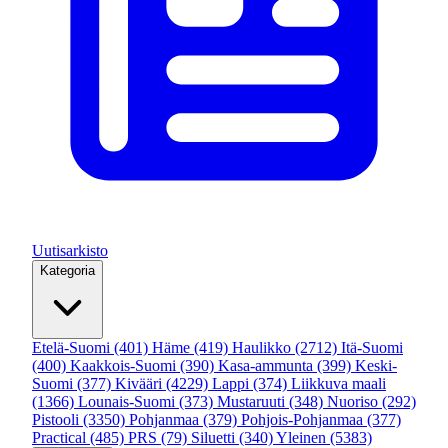
Uutisarkisto
Kategoria
Etelä-Suomi
(401)
Häme
(419)
Haulikko
(2712)
Itä-Suomi
(400)
Kaakkois-Suomi
(390)
Kasa-ammunta
(399)
Keski-
Suomi
(377)
Kivääri
(4229)
Lappi
(374)
Liikkuva maali
(1366)
Lounais-Suomi
(373)
Mustaruuti
(348)
Nuoriso
(292)
Pistooli
(3350)
Pohjanmaa
(379)
Pohjois-Pohjanmaa
(377)
Practical
(485)
PRS
(79)
Siluetti
(340)
Yleinen
(5383)