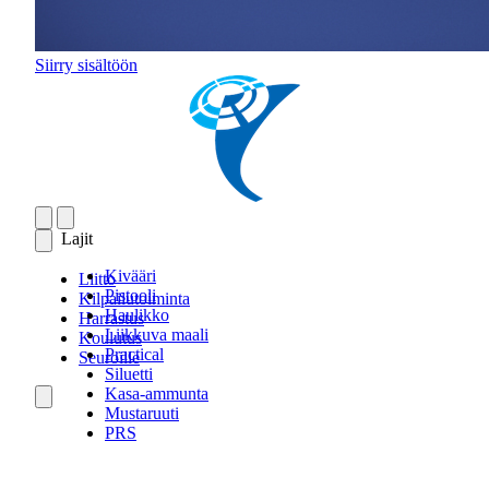
Siirry sisältöön
Lajit
Kivääri
Liitto
Pistooli
Kilpailutoiminta
Haulikko
Harrastus
Liikkuva maali
Koulutus
Practical
Seuroille
Siluetti
Kasa-ammunta
Mustaruuti
PRS