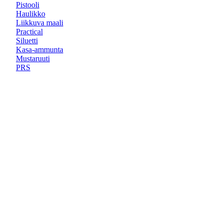
Pistooli
Haulikko
Liikkuva maali
Practical
Siluetti
Kasa-ammunta
Mustaruuti
PRS