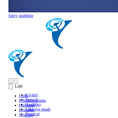
Siirry sisältöön
Lajit
Kivääri
Liitto
Pistooli
Kilpailutoiminta
Haulikko
Harrastus
Liikkuva maali
Koulutus
Practical
Seuroille