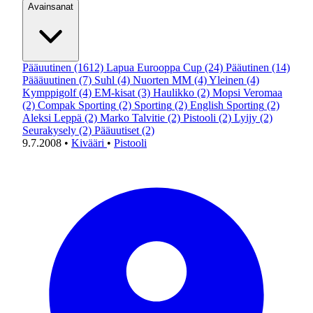
Avainsanat
Pääuutinen
(1612)
Lapua Eurooppa Cup
(24)
Pääutinen
(14)
Päääuutinen
(7)
Suhl
(4)
Nuorten MM
(4)
Yleinen
(4)
Kymppigolf
(4)
EM-kisat
(3)
Haulikko
(2)
Mopsi Veromaa
(2)
Compak Sporting
(2)
Sporting
(2)
English Sporting
(2)
Aleksi Leppä
(2)
Marko Talvitie
(2)
Pistooli
(2)
Lyijy
(2)
Seurakysely
(2)
Pääuutiset
(2)
9.7.2008
•
Kivääri
•
Pistooli