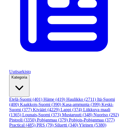
Uutisarkisto
Kategoria
Etelä-Suomi
(401)
Häme
(419)
Haulikko
(2711)
Itä-Suomi
(400)
Kaakkois-Suomi
(390)
Kasa-ammunta
(399)
Keski-
Suomi
(377)
Kivääri
(4229)
Lappi
(374)
Liikkuva maali
(1365)
Lounais-Suomi
(373)
Mustaruuti
(348)
Nuoriso
(292)
Pistooli
(3350)
Pohjanmaa
(379)
Pohjois-Pohjanmaa
(377)
Practical
(485)
PRS
(79)
Siluetti
(340)
Yleinen
(5380)