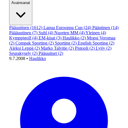
Avainsanat
Pääuutinen
(1612)
Lapua Eurooppa Cup
(24)
Pääutinen
(14)
Päääuutinen
(7)
Suhl
(4)
Nuorten MM
(4)
Yleinen
(4)
Kymppigolf
(4)
EM-kisat
(3)
Haulikko
(2)
Mopsi Veromaa
(2)
Compak Sporting
(2)
Sporting
(2)
English Sporting
(2)
Aleksi Leppä
(2)
Marko Talvitie
(2)
Pistooli
(2)
Lyijy
(2)
Seurakysely
(2)
Pääuutiset
(2)
9.7.2008
•
Haulikko