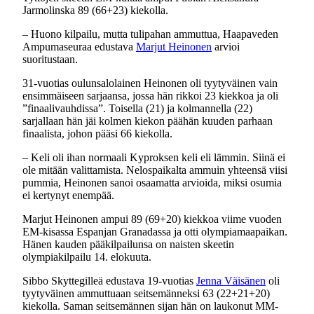
Jarmolinska 89 (66+23) kiekolla.
– Huono kilpailu, mutta tulipahan ammuttua, Haapaveden
Ampumaseuraa edustava
Marjut Heinonen
arvioi
suoritustaan.
31-vuotias oulunsalolainen Heinonen oli tyytyväinen vain
ensimmäiseen sarjaansa, jossa hän rikkoi 23 kiekkoa ja oli
”finaalivauhdissa”. Toisella (21) ja kolmannella (22)
sarjallaan hän jäi kolmen kiekon päähän kuuden parhaan
finaalista, johon pääsi 66 kiekolla.
– Keli oli ihan normaali Kyproksen keli eli lämmin. Siinä ei
ole mitään valittamista. Nelospaikalta ammuin yhteensä viisi
pummia, Heinonen sanoi osaamatta arvioida, miksi osumia
ei kertynyt enempää.
Marjut Heinonen ampui 89 (69+20) kiekkoa viime vuoden
EM-kisassa Espanjan Granadassa ja otti olympiamaapaikan.
Hänen kauden pääkilpailunsa on naisten skeetin
olympiakilpailu 14. elokuuta.
Sibbo Skyttegilleä edustava 19-vuotias
Jenna Väisänen
oli
tyytyväinen ammuttuaan seitsemänneksi 63 (22+21+20)
kiekolla. Saman seitsemännen sijan hän on laukonut MM-