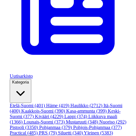
Uutisarkisto
Kategoria
Etelä-Suomi
(401)
Häme
(419)
Haulikko
(2712)
Itä-Suomi
(400)
Kaakkois-Suomi
(390)
Kasa-ammunta
(399)
Keski-
Suomi
(377)
Kivääri
(4229)
Lappi
(374)
Liikkuva maali
(1366)
Lounais-Suomi
(373)
Mustaruuti
(348)
Nuoriso
(292)
Pistooli
(3350)
Pohjanmaa
(379)
Pohjois-Pohjanmaa
(377)
Practical
(485)
PRS
(79)
Siluetti
(340)
Yleinen
(5383)