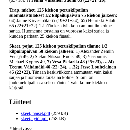
(65+18),
7) Jenna Väisänen Suomi 63 (22+21+20).
Trap, miehet, 125 kiekon peruskilpailun
suomalaistulokset 1/2 kilpailupäivän 75 kiekon jälkeen:
64) Janne Kirvesmäki 65 (19+21+24), 65) Henrikki Vitali
65 (22+21+22). Tänään keskiviikkona ammuttiin kolme
sarjaa. Huomenna torstaina on vuorossa kaksi sarjaa ja
kuuden parhaan 25 kiekon finaali.
Skeet
, pojat, 125 kiekon peruskilpailun tilanne 1/2
kilpailupäivän 50 kiekon jälkeen:
1) Alexander Zemlin
Venäjä 49, 2) Stefan Nilsson Ruotsi 49, 3) Yiasoumis
Michael Kypros 49,
7) Vesa Pietarila 48 (25+23), …24)
Teemu Vähämäki 46 (22+24), …32) Jesse Louhelainen
45 (22+23)
. Tänään keskiviikkona ammutaan vain kaksi
sarjaa ja huomenna torstaina kolme. Suomi on
joukkuekilpailussa seitsemäntenä vain kolme kiekkoa
kärjestä.
Liitteet
skeet, naiset.pdf
(259 kB)
skeet, tytöt.pdf
(258 kB)
Yhteistyössä