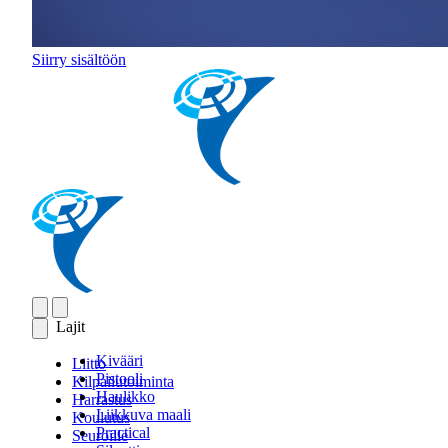
Siirry sisältöön
Lajit
Kivääri
Liitto
Pistooli
Kilpailutoiminta
Haulikko
Harrastus
Liikkuva maali
Koulutus
Practical
Seuroille