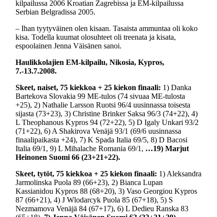
kilpailussa 2006 Kroatian Zagrebissa ja EM-kilpailussa
Serbian Belgradissa 2005.
– Ihan tyytyväinen olen kisaan. Tasaista ammuntaa oli koko
kisa. Todella kuumat olosuhteet oli treenata ja kisata,
espoolainen Jenna Väisänen sanoi.
Haulikkolajien EM-kilpailu, Nikosia, Kypros,
7.-13.7.2008.
Skeet, naiset, 75 kiekkoa + 25 kiekon finaali:
1) Danka
Bartekova Slovakia 99 ME-tulos (74 sivuaa ME-tulosta
+25), 2) Nathalie Larsson Ruotsi 96/4 uusinnassa toisesta
sijasta (73+23), 3) Christine Brinker Saksa 96/3 (74+22), 4)
L Theophanous Kypros 94 (72+22), 5) D Igaly Unkari 93/2
(71+22), 6) A Shakirova Venäjä 93/1 (69/6 uusinnassa
finaalipaikasta +24), 7) K Spada Italia 69/5, 8) D Bacosi
Italia 69/1, 9) L Mihalache Romania 69/1,
…19) Marjut
Heinonen Suomi 66 (23+21+22).
Skeet, tytöt, 75 kiekkoa + 25 kiekon finaali:
1) Aleksandra
Jarmolinska Puola 89 (66+23), 2) Bianca Lupan
Kassianidou Kypros 88 (68+20), 3) Vaso Georgiou Kypros
87 (66+21), 4) J Wlodarcyk Puola 85 (67+18), 5) S
Nezmamova Venäjä 84 (67+17), 6) L Dedieu Ranska 83