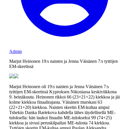
Admin
Marjut Heinonen 19:s naisten ja Jenna Väisänen 7:s tyttöjen
EM-skeetissä
Marjut Heinonen oli 19:s naisten ja Jenna Väisänen 7:s
tyttöjen EM-skeetissä Kyproksen Nikosiassa keskiviikkona
9. heinäkuuta. Heinonen rikkoi 66 (23+21+22) kiekkoa ja jäi
kolme kiekkoa finaalirajasta. Väisänen murskasi 63
(22+21+20) kiekkoa. Naisten skeetin EM-kultaa ampui
Tshekin Danka Bartekova kahdella lähes täydellisellä ME-
tuloksella: hän laukoi finaalin ME-tulokseksi 99 (74+25)
kiekkoa ja sivusi peruskilpailun ME-tulosta 74 kiekkoa.
Tyttöjen skeetin EM-kultaa ampui Puolan Aleksandra