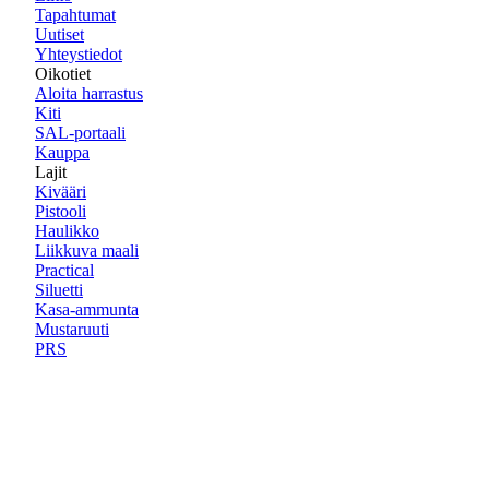
Tapahtumat
Uutiset
Yhteystiedot
Oikotiet
Aloita harrastus
Kiti
SAL-portaali
Kauppa
Lajit
Kivääri
Pistooli
Haulikko
Liikkuva maali
Practical
Siluetti
Kasa-ammunta
Mustaruuti
PRS