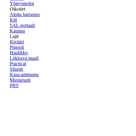
Yhteystiedot
Oikotiet
Aloita harrastus
Kiti
SAL-portaali
Kauppa
Lajit
Kivääri
Pistooli
Haulikko
Liikkuva maali
Practical
Siluetti
Kasa-ammunta
Mustaruuti
PRS