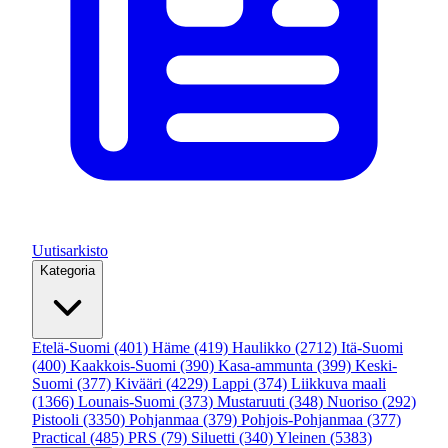
Uutisarkisto
Kategoria
Etelä-Suomi
(401)
Häme
(419)
Haulikko
(2712)
Itä-Suomi
(400)
Kaakkois-Suomi
(390)
Kasa-ammunta
(399)
Keski-
Suomi
(377)
Kivääri
(4229)
Lappi
(374)
Liikkuva maali
(1366)
Lounais-Suomi
(373)
Mustaruuti
(348)
Nuoriso
(292)
Pistooli
(3350)
Pohjanmaa
(379)
Pohjois-Pohjanmaa
(377)
Practical
(485)
PRS
(79)
Siluetti
(340)
Yleinen
(5383)