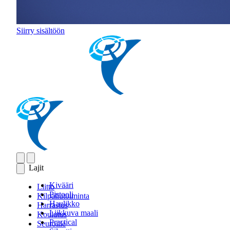
Siirry sisältöön
Lajit
Kivääri
Liitto
Pistooli
Kilpailutoiminta
Haulikko
Harrastus
Liikkuva maali
Koulutus
Practical
Seuroille