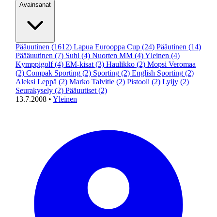
Avainsanat
Pääuutinen
(1612)
Lapua Eurooppa Cup
(24)
Pääutinen
(14)
Päääuutinen
(7)
Suhl
(4)
Nuorten MM
(4)
Yleinen
(4)
Kymppigolf
(4)
EM-kisat
(3)
Haulikko
(2)
Mopsi Veromaa
(2)
Compak Sporting
(2)
Sporting
(2)
English Sporting
(2)
Aleksi Leppä
(2)
Marko Talvitie
(2)
Pistooli
(2)
Lyijy
(2)
Seurakysely
(2)
Pääuutiset
(2)
13.7.2008
•
Yleinen