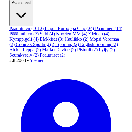
Avainsanat
Pääuutinen
(1612)
Lapua Eurooppa Cup
(24)
Pääutinen
(14)
Päääuutinen
(7)
Suhl
(4)
Nuorten MM
(4)
Yleinen
(4)
Kymppigolf
(4)
EM-kisat
(3)
Haulikko
(2)
Mopsi Veromaa
(2)
Compak Sporting
(2)
Sporting
(2)
English Sporting
(2)
Aleksi Leppä
(2)
Marko Talvitie
(2)
Pistooli
(2)
Lyijy
(2)
Seurakysely
(2)
Pääuutiset
(2)
2.8.2008
•
Yleinen