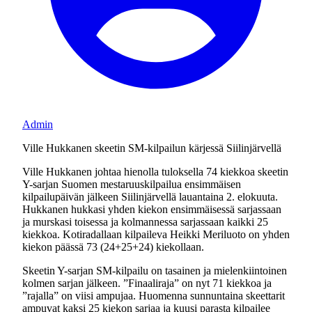
Admin
Ville Hukkanen skeetin SM-kilpailun kärjessä Siilinjärvellä
Ville Hukkanen johtaa hienolla tuloksella 74 kiekkoa skeetin
Y-sarjan Suomen mestaruuskilpailua ensimmäisen
kilpailupäivän jälkeen Siilinjärvellä lauantaina 2. elokuuta.
Hukkanen hukkasi yhden kiekon ensimmäisessä sarjassaan
ja murskasi toisessa ja kolmannessa sarjassaan kaikki 25
kiekkoa. Kotiradallaan kilpaileva Heikki Meriluoto on yhden
kiekon päässä 73 (24+25+24) kiekollaan.
Skeetin Y-sarjan SM-kilpailu on tasainen ja mielenkiintoinen
kolmen sarjan jälkeen. ”Finaaliraja” on nyt 71 kiekkoa ja
”rajalla” on viisi ampujaa. Huomenna sunnuntaina skeettarit
ampuvat kaksi 25 kiekon sarjaa ja kuusi parasta kilpailee