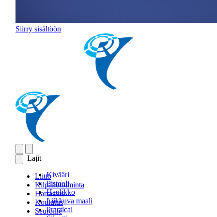
Siirry sisältöön
Lajit
Kivääri
Liitto
Pistooli
Kilpailutoiminta
Haulikko
Harrastus
Liikkuva maali
Koulutus
Practical
Seuroille