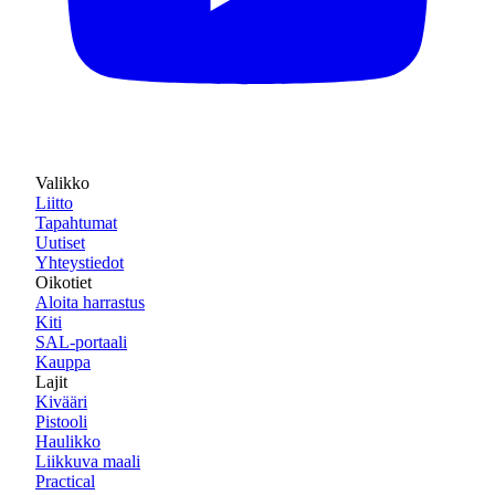
Valikko
Liitto
Tapahtumat
Uutiset
Yhteystiedot
Oikotiet
Aloita harrastus
Kiti
SAL-portaali
Kauppa
Lajit
Kivääri
Pistooli
Haulikko
Liikkuva maali
Practical