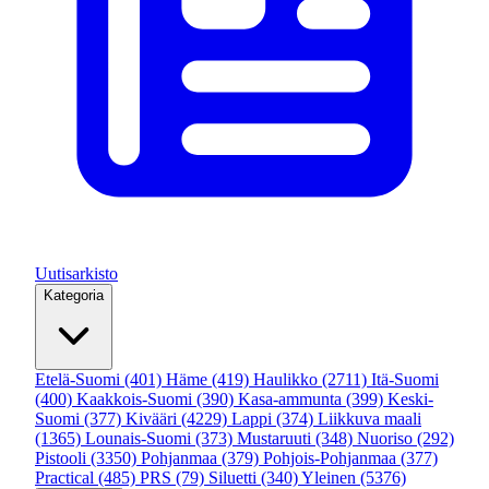
Uutisarkisto
Kategoria
Etelä-Suomi
(401)
Häme
(419)
Haulikko
(2711)
Itä-Suomi
(400)
Kaakkois-Suomi
(390)
Kasa-ammunta
(399)
Keski-
Suomi
(377)
Kivääri
(4229)
Lappi
(374)
Liikkuva maali
(1365)
Lounais-Suomi
(373)
Mustaruuti
(348)
Nuoriso
(292)
Pistooli
(3350)
Pohjanmaa
(379)
Pohjois-Pohjanmaa
(377)
Practical
(485)
PRS
(79)
Siluetti
(340)
Yleinen
(5376)