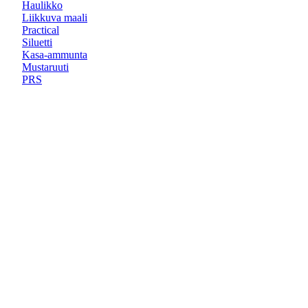
Haulikko
Liikkuva maali
Practical
Siluetti
Kasa-ammunta
Mustaruuti
PRS