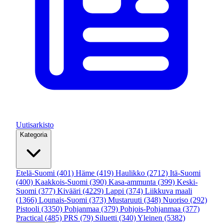
Uutisarkisto
Kategoria
Etelä-Suomi
(401)
Häme
(419)
Haulikko
(2712)
Itä-Suomi
(400)
Kaakkois-Suomi
(390)
Kasa-ammunta
(399)
Keski-
Suomi
(377)
Kivääri
(4229)
Lappi
(374)
Liikkuva maali
(1366)
Lounais-Suomi
(373)
Mustaruuti
(348)
Nuoriso
(292)
Pistooli
(3350)
Pohjanmaa
(379)
Pohjois-Pohjanmaa
(377)
Practical
(485)
PRS
(79)
Siluetti
(340)
Yleinen
(5382)