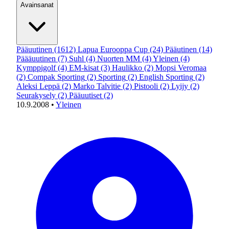
Avainsanat
Pääuutinen
(1612)
Lapua Eurooppa Cup
(24)
Pääutinen
(14)
Päääuutinen
(7)
Suhl
(4)
Nuorten MM
(4)
Yleinen
(4)
Kymppigolf
(4)
EM-kisat
(3)
Haulikko
(2)
Mopsi Veromaa
(2)
Compak Sporting
(2)
Sporting
(2)
English Sporting
(2)
Aleksi Leppä
(2)
Marko Talvitie
(2)
Pistooli
(2)
Lyijy
(2)
Seurakysely
(2)
Pääuutiset
(2)
10.9.2008
•
Yleinen