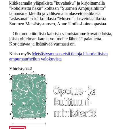
klikkaamalla yläpalkista ”kuvahaku” ja kirjoittamalla
”kohdistettu haku” kohtaan "Suomen Ampujainliitto"
lainausmerkkeillä ja valitsemalla alasvetolaatikosta
”asiasanat” sekä kohdasta ”Museo” alasvetolaatikosta
Suomen Metsästysmuseo, Anne Uotila-Laine opastaa.
– Olemme kiitollisia kaikista saamistamme kuvatiedoista,
joista ohjelman kautta voi meille lähettää palautetta.
Korjattavaa ja lisättävää varmasti on.
Katso myös
Metsästysmuseo etsii tietoja historiallisista
ampumaurheilun valokuvista
Yhteistyössä