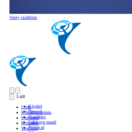
Siirry sisältöön
Lajit
Kivääri
Liitto
Pistooli
Kilpailutoiminta
Haulikko
Harrastus
Liikkuva maali
Koulutus
Practical
Seuroille