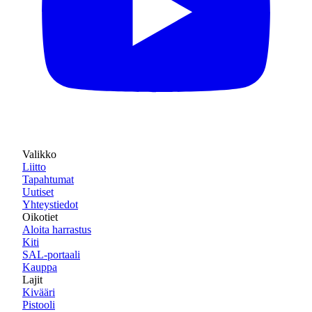
Valikko
Liitto
Tapahtumat
Uutiset
Yhteystiedot
Oikotiet
Aloita harrastus
Kiti
SAL-portaali
Kauppa
Lajit
Kivääri
Pistooli