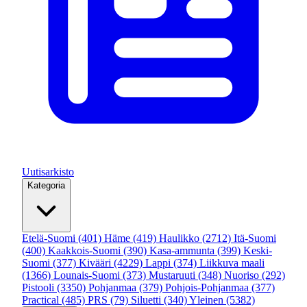
Uutisarkisto
Kategoria
Etelä-Suomi
(401)
Häme
(419)
Haulikko
(2712)
Itä-Suomi
(400)
Kaakkois-Suomi
(390)
Kasa-ammunta
(399)
Keski-
Suomi
(377)
Kivääri
(4229)
Lappi
(374)
Liikkuva maali
(1366)
Lounais-Suomi
(373)
Mustaruuti
(348)
Nuoriso
(292)
Pistooli
(3350)
Pohjanmaa
(379)
Pohjois-Pohjanmaa
(377)
Practical
(485)
PRS
(79)
Siluetti
(340)
Yleinen
(5382)