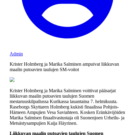
Admin
Krister Holmberg ja Marika Salminen ampuivat liikkuvan
maalin putoavien taulujen SM-voitot
Krister Holmberg ja Marika Salminen voittivat pääsarjat
liikkuvan maalin putoavien taulujen Suomen
mestaruuskilpailussa Kurikassa lauantaina 7. helmikuuta.
Raseborgs Skyttaren Holmberg kukisti finaalissa Pohjois-
Hämeen Ampujien Vesa Saviahteen. Kosken Eränkävijöiden
Marika Salmisen finaalivastustaja oli Suonenjoen Urheilu- ja
Metsästysampujien Kaija Häyrinen.
Liikkuvan maalin putoavien taulujen Suomen