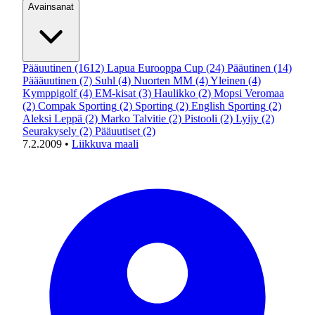
Avainsanat
Pääuutinen
(1612)
Lapua Eurooppa Cup
(24)
Pääutinen
(14)
Päääuutinen
(7)
Suhl
(4)
Nuorten MM
(4)
Yleinen
(4)
Kymppigolf
(4)
EM-kisat
(3)
Haulikko
(2)
Mopsi Veromaa
(2)
Compak Sporting
(2)
Sporting
(2)
English Sporting
(2)
Aleksi Leppä
(2)
Marko Talvitie
(2)
Pistooli
(2)
Lyijy
(2)
Seurakysely
(2)
Pääuutiset
(2)
7.2.2009
•
Liikkuva maali