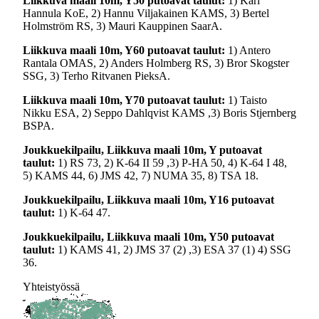
Liikkuva maali 10m, Y50 putoavat taulut:
1) Kari
Hannula KoE, 2) Hannu Viljakainen KAMS, 3) Bertel
Holmström RS, 3) Mauri Kauppinen SaarA.
Liikkuva maali 10m, Y60 putoavat taulut:
1) Antero
Rantala OMAS, 2) Anders Holmberg RS, 3) Bror Skogster
SSG, 3) Terho Ritvanen PieksA.
Liikkuva maali 10m, Y70 putoavat taulut:
1) Taisto
Nikku ESA, 2) Seppo Dahlqvist KAMS ,3) Boris Stjernberg
BSPA.
Joukkuekilpailu, Liikkuva maali 10m, Y putoavat
taulut:
1) RS 73, 2) K-64 II 59 ,3) P-HA 50, 4) K-64 I 48,
5) KAMS 44, 6) JMS 42, 7) NUMA 35, 8) TSA 18.
Joukkuekilpailu, Liikkuva maali 10m, Y16 putoavat
taulut:
1) K-64 47.
Joukkuekilpailu, Liikkuva maali 10m, Y50 putoavat
taulut:
1) KAMS 41, 2) JMS 37 (2) ,3) ESA 37 (1) 4) SSG
36.
Yhteistyössä