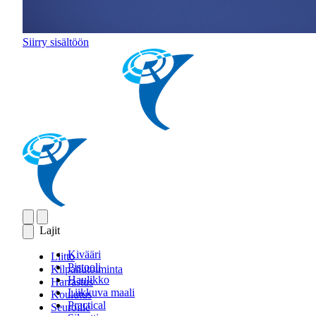
Siirry sisältöön
Lajit
Kivääri
Liitto
Pistooli
Kilpailutoiminta
Haulikko
Harrastus
Liikkuva maali
Koulutus
Practical
Seuroille