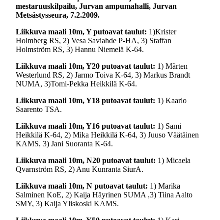
mestaruuskilpailu, Jurvan ampumahalli, Jurvan
Metsästysseura,
7.2.2009.
Liikkuva maali 10m, Y putoavat taulut:
1)Krister
Holmberg RS, 2) Vesa Saviahde P-HA, 3) Staffan
Holmström RS, 3) Hannu Niemelä K-64.
Liikkuva maali 10m, Y20 putoavat taulut:
1) Mårten
Westerlund RS, 2) Jarmo Toiva K-64, 3) Markus Brandt
NUMA, 3)Tomi-Pekka Heikkilä K-64.
Liikkuva maali 10m, Y18 putoavat taulut:
1) Kaarlo
Saarento TSA.
Liikkuva maali 10m, Y16 putoavat taulut:
1) Sami
Heikkilä K-64, 2) Mika Heikkilä K-64, 3) Juuso Väätäinen
KAMS, 3) Jani Suoranta K-64.
Liikkuva maali 10m, N20 putoavat taulut:
1) Micaela
Qvarnström RS, 2) Anu Kunranta SiurA.
Liikkuva maali 10m, N putoavat taulut:
1) Marika
Salminen KoE, 2) Kaija Häyrinen SUMA ,3) Tiina Aalto
SMY, 3) Kaija Yliskoski KAMS.